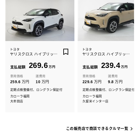
トヨタ
トヨタ
ヤリスクロス ハイブリッド Z
ヤリスクロス ハイブリッド Z
269.6
239.4
支払総額
万円
支払総額
万円
車両価格
諸費用
車両価格
諸費用
万円
万円
万円
万円
259.6
10
229.6
9.8
定期点検整備付、ロングラン保証付
定期点検整備付、ロングラン保証付
カローラ福岡
カローラ福岡
大牟田店
久留米インター店
この販売店で商談できるクルマ一覧