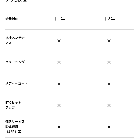
プラン内容
＋1年
＋2年
延長保証
点検メンテナ
×
×
ンス
×
×
クリーニング
×
×
ボディーコート
ETCセット
×
×
アップ
道路サービス
×
×
関連費用
（JAF）等