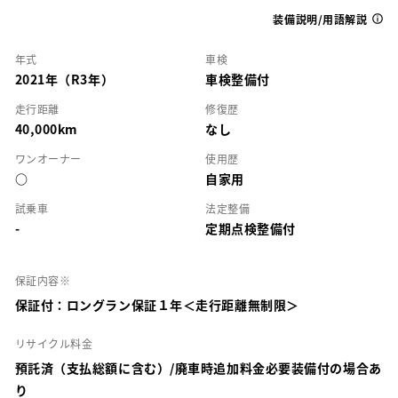
装備説明/用語解説
年式
車検
2021年（R3年）
車検整備付
走行距離
修復歴
40,000km
なし
ワンオーナー
使用歴
○
自家用
試乗車
法定整備
-
定期点検整備付
保証内容※
保証付：ロングラン保証１年＜走行距離無制限＞
リサイクル料金
預託済（支払総額に含む）/廃車時追加料金必要装備付の場合あ
り