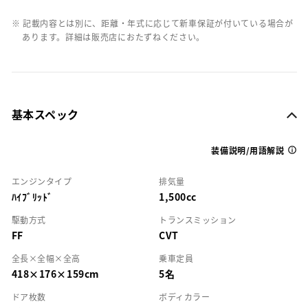
※ 記載内容とは別に、距離・年式に応じて新車保証が付いている場合が
あります。詳細は販売店におたずねください。
基本スペック
装備説明/用語解説
エンジンタイプ
排気量
ﾊｲﾌﾞﾘｯﾄﾞ
1,500cc
駆動方式
トランスミッション
FF
CVT
全長×全幅×全高
乗車定員
418×176×159cm
5名
ドア枚数
ボディカラー