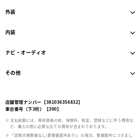
外装
内装
ナビ・オーディオ
その他
店舗管理ナンバー【381036356832】
車台番号（下3桁）【390】
※ 支払総額には、車両価格の他、保険料、税金、登録などに伴う費用な
ど、購入の際に必要な全ての費用が含まれております。
※ 「定期点検整備なし(要整備箇所あり)」の場合、整備箇所につきまし