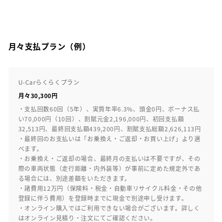
月々支払プラン（例）
U-Carらくらくプラン
月々30,300円
・支払回数60回（5年）、実質年率6.3%、頭金0円、ボーナス払
い70,000円（10回）、割賦元金2,196,000円、初回支払額
32,513円、最終回支払額439,200円、割賦支払総額2,626,113円
・最終回のお支払いは「お乗換え・ご返却・お買い上げ」より選
べます。
・お乗換え・ご返却の場合、最終月の支払いは不要ですが、その
際の車両状態（走行距離・内外装等）が事前に定めた規定外であ
る場合には、別途差額をいただきます。
・諸費用12万円（保険料・税金・自動車リサイクル料金・その他
登録に伴う費用）を登録時までに現金で別途申し受けます。
・オンライン購入ではご利用できない場合がございます。詳しく
はオンライン見積り・注文にてご確認ください。