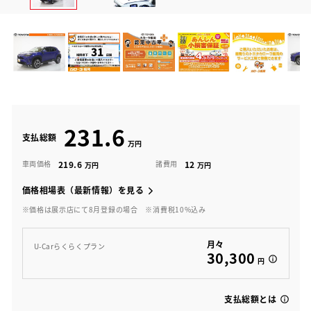
231.6
支払総額
219.6
12
車両価格
諸費用
価格相場表（最新情報）を見る
※価格は展示店にて8月登録の場合
※消費税10%込み
月々
U-Carらくらくプラン
30,300
円
支払総額とは