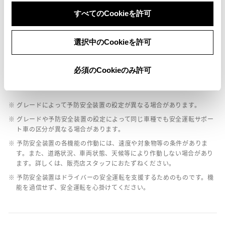
すべてのCookieを許可
バックモニター
選択中のCookieを許可
エアバッグ
必須のCookieのみ許可
：ﾃﾞｭｱﾙ+ｻｲﾄﾞｴｱﾊﾞｯｸﾞ
※ グレードによって予防安全装置の設定が異なる場合があります。
※ グレードや予防安全装置の設定によって同じ車種でも安全運転サポー
ト車の区分が異なる場合があります。
※ 予防安全装置の各機能の作動には、速度や対象物等の条件がありま
す。また、道路状況、車両状態、天候等により作動しない場合があり
ます。詳しくは、販売店スタッフにおたずねください。
※ 予防安全装置はドライバーの安全運転を支援するためのものです。機
能を過信せず、安全運転を心掛けてください。