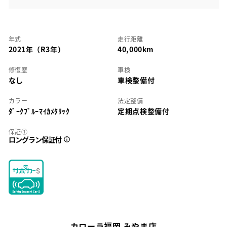
年式
走行距離
2021年（R3年）
40,000km
修復歴
車検
なし
車検整備付
カラー
法定整備
ﾀﾞｰｸﾌﾞﾙｰﾏｲｶﾒﾀﾘｯｸ
定期点検整備付
保証①
ロングラン保証付
カローラ福岡 みやま店