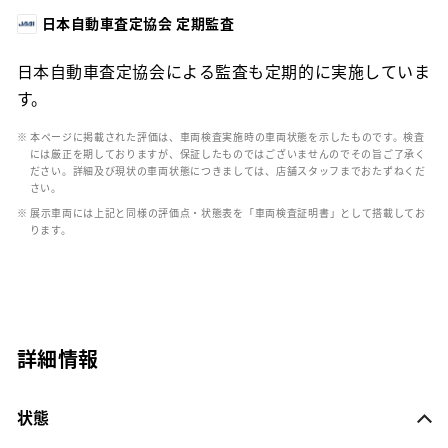
日本自動車査定協会 定期監査
日本自動車査定協会による監査も定期的に実施していま
す。
※ 本ページに掲載された評価は、車両検査実施時の車両状態を示したものです。検査
には厳正を期しておりますが、保証したものではございませんのでその旨ご了承く
ださい。詳細及び現状の車両状態につきましては、店舗スタッフまでおたずねくだ
さい。
※ 展示車両には上記と同様の評価点・状態表を「車両検査証明書」として搭載してお
ります。
詳細情報
状態