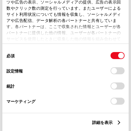
ツや広告の表示、ソーシャルメディアの提供、広告の表示回
クルーズコントロール
数やクリック数の測定を行っています。またユーザーによる
サイト利用状況についても情報を収集し、ソーシャルメディ
アや広告配信、データ解析の各パートナーと共有していま
先進ライト
す。各パートナーは、ここで収集された情報とユーザーが各
パートナーに提供した他の情報、ユーザーが各パートナーの
サービスを使用したときに収集した他の情報を組み合わせて
使用することがあります。当ウェブサイトの使用を続行する
ブラインドスポットモニター（後側方検知）
同
とCookie(クッキー)に同意したこととなります。
必須
意
の
「すべてのCookieを許可」をクリックすることで、お客様の
ドライブレコーダー
選
デバイスにすべてのCookie(クッキー)が保存されることに同
設定情報
択
意したことになります。Cookie(クッキー)のオプトアウト、
※ 記録媒体(SDカード等)は別途ご購入いただく場合がございます
設定の変更、同意を撤回したりするにあたっては、当社の
統計
「
Cookie（クッキー）情報の取り扱いについて
」をご覧くだ
さい。
ペダル踏み間違い急発進抑制装置
マーケティング
ｲﾝﾃﾘｼﾞｪﾝﾄｸﾘｱﾗﾝｽｿﾅｰ・ｽﾏｰﾄｱｼｽﾄ
詳細を表示
パノラミックビューモニター（全周囲カメラ）