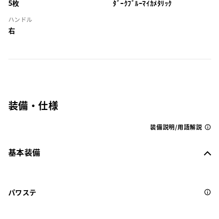
5枚
ﾀﾞｰｸﾌﾞﾙｰﾏｲｶﾒﾀﾘｯｸ
ハンドル
右
装備・仕様
装備説明/用語解説
基本装備
パワステ