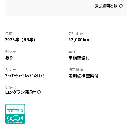
支払総額とは
年式
走行距離
2023年（R5年）
52,000km
修復歴
車検
あり
車検整備付
カラー
法定整備
ﾌｧｲｱｰｸｫｰﾂﾚｯﾄﾞﾒﾀﾘｯｸ
定期点検整備付
保証①
ロングラン保証付