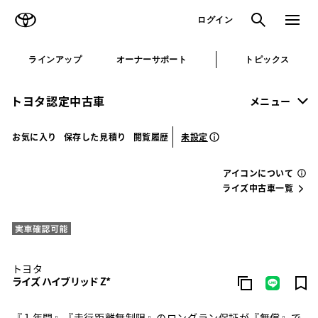
TOYOTA
検索
メニュ
ログイン
ラインアップ
オーナーサポート
トピックス
トヨタ認定中古車
メニュー
未設定
お気に入り
保存した見積り
閲覧履歴
アイコンについて
ライズ中古車一覧
トヨタ
ライズ ハイブリッド Z*
『１年間』『走行距離無制限』のロングラン保証が『無償』で