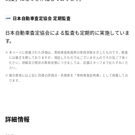
日本自動車査定協会 定期監査
日本自動車査定協会による監査も定期的に実施していま
す。
※ 本ページに掲載された評価は、車両検査実施時の車両状態を示したものです。検査
には厳正を期しておりますが、保証したものではございませんのでその旨ご了承く
ださい。詳細及び現状の車両状態につきましては、店舗スタッフまでおたずねくだ
さい。
※ 展示車両には上記と同様の評価点・状態表を「車両検査証明書」として搭載してお
ります。
詳細情報