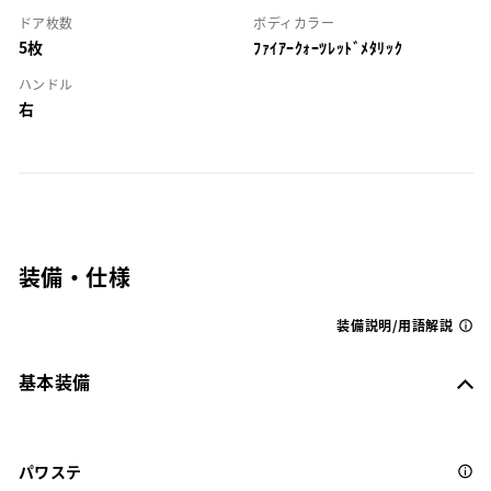
ドア枚数
ボディカラー
5枚
ﾌｧｲｱｰｸｫｰﾂﾚｯﾄﾞﾒﾀﾘｯｸ
ハンドル
右
装備・仕様
装備説明/用語解説
基本装備
パワステ