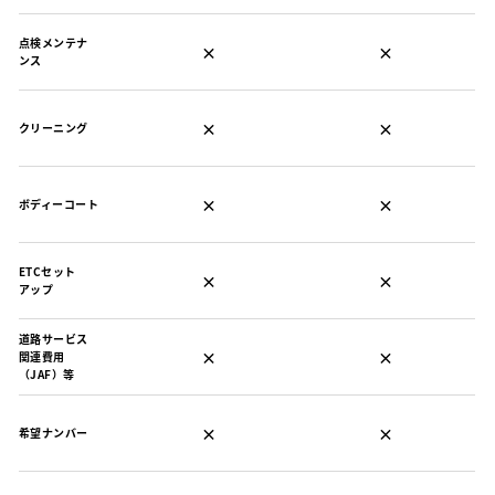
点検メンテナ
×
×
ンス
×
×
クリーニング
×
×
ボディーコート
ETCセット
×
×
アップ
道路サービス
×
×
関連費用
（JAF）等
×
×
希望ナンバー