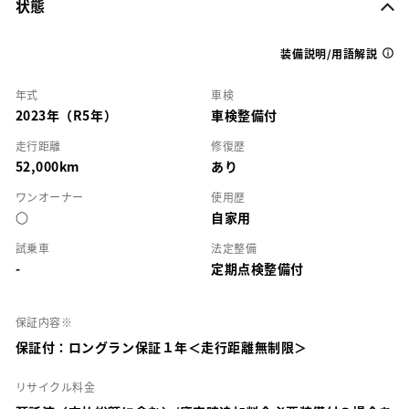
状態
装備説明/用語解説
年式
車検
2023年（R5年）
車検整備付
走行距離
修復歴
52,000km
あり
ワンオーナー
使用歴
○
自家用
試乗車
法定整備
-
定期点検整備付
保証内容※
保証付：ロングラン保証１年＜走行距離無制限＞
リサイクル料金