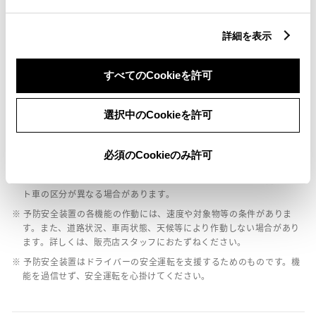
詳細を表示
バックモニター
すべてのCookieを許可
エアバッグ
選択中のCookieを許可
：ﾃﾞｭｱﾙ+ｻｲﾄﾞｴｱﾊﾞｯｸﾞ
必須のCookieのみ許可
※ グレードによって予防安全装置の設定が異なる場合があります。
※ グレードや予防安全装置の設定によって同じ車種でも安全運転サポー
ト車の区分が異なる場合があります。
※ 予防安全装置の各機能の作動には、速度や対象物等の条件がありま
す。また、道路状況、車両状態、天候等により作動しない場合があり
ます。詳しくは、販売店スタッフにおたずねください。
※ 予防安全装置はドライバーの安全運転を支援するためのものです。機
能を過信せず、安全運転を心掛けてください。