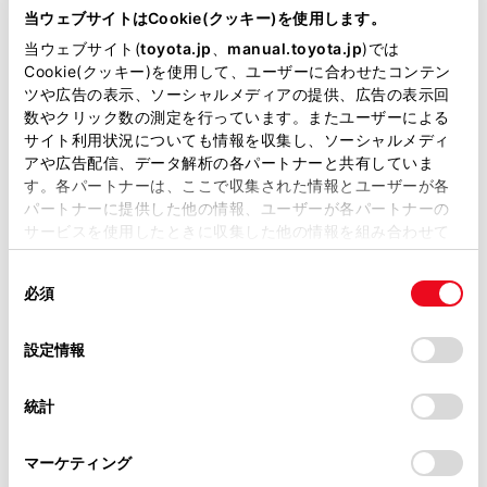
当ウェブサイトはCookie(クッキー)を使用します。
クルーズコントロール
当ウェブサイト(
toyota.jp
、
manual.toyota.jp
)では
Cookie(クッキー)を使用して、ユーザーに合わせたコンテン
ツや広告の表示、ソーシャルメディアの提供、広告の表示回
数やクリック数の測定を行っています。またユーザーによる
先進ライト
サイト利用状況についても情報を収集し、ソーシャルメディ
アや広告配信、データ解析の各パートナーと共有していま
す。各パートナーは、ここで収集された情報とユーザーが各
ブラインドスポットモニター（後側方検知）
パートナーに提供した他の情報、ユーザーが各パートナーの
サービスを使用したときに収集した他の情報を組み合わせて
使用することがあります。当ウェブサイトの使用を続行する
ドライブレコーダー
同
とCookie(クッキー)に同意したこととなります。
必須
意
※ 記録媒体(SDカード等)は別途ご購入いただく場合がございます
の
「すべてのCookieを許可」をクリックすることで、お客様の
選
デバイスにすべてのCookie(クッキー)が保存されることに同
設定情報
択
意したことになります。Cookie(クッキー)のオプトアウト、
ペダル踏み間違い急発進抑制装置
設定の変更、同意を撤回したりするにあたっては、当社の
統計
ｲﾝﾃﾘｼﾞｪﾝﾄｸﾘｱﾗﾝｽｿﾅｰ・ｽﾏｰﾄｱｼｽﾄ
「
Cookie（クッキー）情報の取り扱いについて
」をご覧くだ
さい。
マーケティング
パノラミックビューモニター（全周囲カメラ）