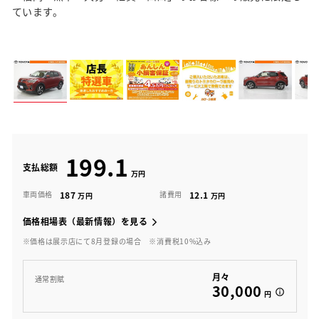
ています。
199.1
支払総額
187
12.1
車両価格
諸費用
価格相場表（最新情報）を見る
※価格は展示店にて8月登録の場合
※消費税10%込み
月々
通常割賦
30,000
円