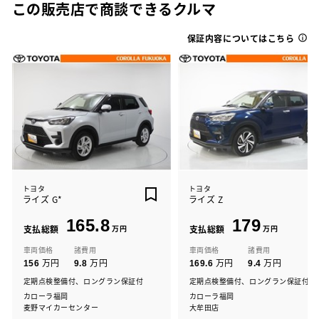
この販売店で商談できるクルマ
保証内容についてはこちら
トヨタ
トヨタ
ライズ G*
ライズ Z
165.8
179
支払総額
万円
支払総額
万円
車両価格
諸費用
車両価格
諸費用
万円
万円
万円
万円
156
9.8
169.6
9.4
定期点検整備付、ロングラン保証付
定期点検整備付、ロングラン保証付
カローラ福岡
カローラ福岡
麦野マイカーセンター
大牟田店