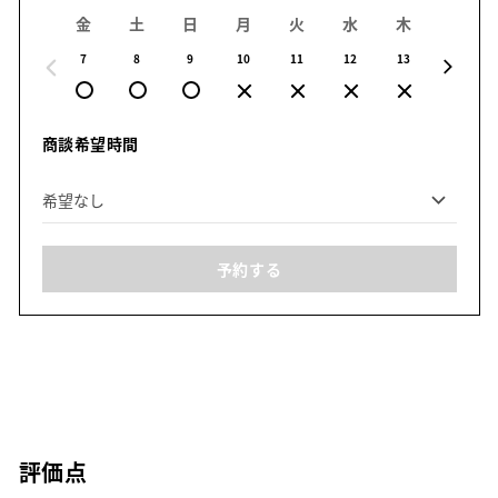
金
土
日
月
火
水
木
金
7
8
9
10
11
12
13
14
商談希望時間
予約する
評価点