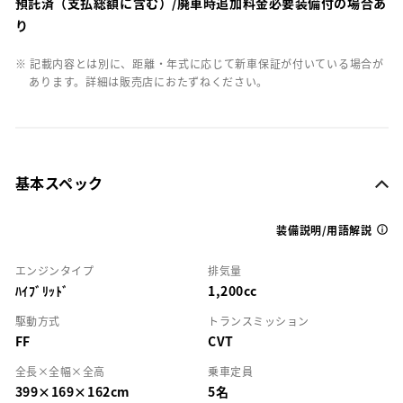
預託済（支払総額に含む）/廃車時追加料金必要装備付の場合あ
り
※ 記載内容とは別に、距離・年式に応じて新車保証が付いている場合が
あります。詳細は販売店におたずねください。
基本スペック
装備説明/用語解説
エンジンタイプ
排気量
ﾊｲﾌﾞﾘｯﾄﾞ
1,200cc
駆動方式
トランスミッション
FF
CVT
全長×全幅×全高
乗車定員
399×169×162cm
5名