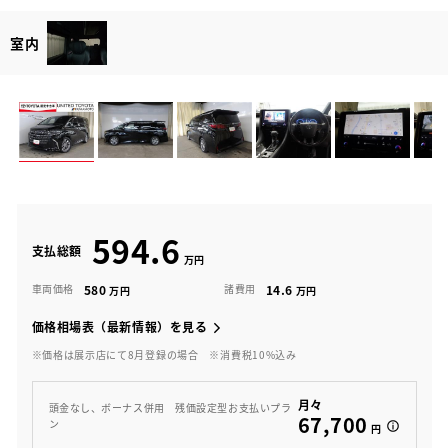
室内
594.6
支払総額
580
14.6
車両価格
諸費用
価格相場表（最新情報）を見る
※価格は展示店にて8月登録の場合
※消費税10%込み
月々
頭金なし、ボーナス併用 残価設定型お支払いプラ
67,700
ン
円