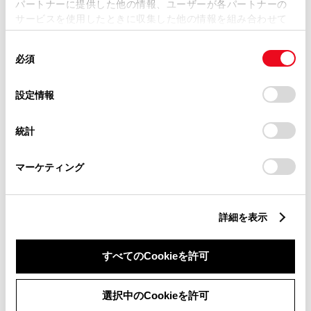
パートナーに提供した他の情報、ユーザーが各パートナーの
サービスを使用したときに収集した他の情報を組み合わせて
使用することがあります。当ウェブサイトの使用を続行する
衝突被害軽減ブレーキ
同
とCookie(クッキー)に同意したこととなります。
必須
Toyota Safety Sense・Lexus Safety Systemのﾌﾟﾘｸﾗｯｼｭｾｰﾌﾃｨ
意
（対車両・歩行者）
の
「すべてのCookieを許可」をクリックすることで、お客様の
選
デバイスにすべてのCookie(クッキー)が保存されることに同
設定情報
択
意したことになります。Cookie(クッキー)のオプトアウト、
車線逸脱警報
設定の変更、同意を撤回したりするにあたっては、当社の
統計
「
Cookie（クッキー）情報の取り扱いについて
」をご覧くだ
さい。
マーケティング
クルーズコントロール
先進ライト
詳細を表示
すべてのCookieを許可
ブラインドスポットモニター（後側方検知）
選択中のCookieを許可