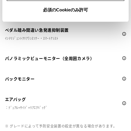
ドライブレコーダー
必須のCookieのみ許可
※ 記録媒体(SDカード等)は別途ご購入いただく場合がございます
ペダル踏み間違い急発進抑制装置
ｲﾝﾃﾘｼﾞｪﾝﾄｸﾘｱﾗﾝｽｿﾅｰ・ｽﾏｰﾄｱｼｽﾄ
パノラミックビューモニター（全周囲カメラ）
バックモニター
エアバッグ
：ﾃﾞｭｱﾙ+ｻｲﾄﾞ+ﾘｱｴｱﾊﾞｯｸﾞ
※ グレードによって予防安全装置の設定が異なる場合があります。