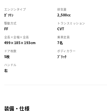
エンジンタイプ
排気量
ｶﾞｿﾘﾝ
2,500cc
駆動方式
トランスミッション
FF
CVT
全長×全幅×全高
乗車定員
499×185×193cm
7名
ドア枚数
ボディカラー
5枚
ﾌﾞﾗｯｸ
ハンドル
右
装備・仕様