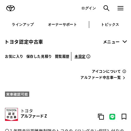
TOYOTA
検索
メニュ
ログイン
ラインアップ
オーナーサポート
トピックス
トヨタ認定中古車
メニュー
未設定
お気に入り
保存した見積り
閲覧履歴
アイコンについて
アルファード中古車一覧
トヨタ
アルファード Z
〇１年間走行距離無制限のトヨタの《ロングラン保証》付なの