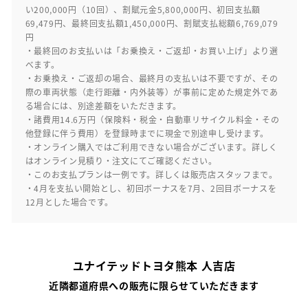
い200,000円（10回）、割賦元金5,800,000円、初回支払額
69,479円、最終回支払額1,450,000円、割賦支払総額6,769,079
円
・最終回のお支払いは「お乗換え・ご返却・お買い上げ」より選
べます。
・お乗換え・ご返却の場合、最終月の支払いは不要ですが、その
際の車両状態（走行距離・内外装等）が事前に定めた規定外であ
る場合には、別途差額をいただきます。
・諸費用14.6万円（保険料・税金・自動車リサイクル料金・その
他登録に伴う費用）を登録時までに現金で別途申し受けます。
・オンライン購入ではご利用できない場合がございます。詳しく
はオンライン見積り・注文にてご確認ください。
・このお支払プランは一例です。詳しくは販売店スタッフまで。
・4月を支払い開始とし、初回ボーナスを7月、2回目ボーナスを
12月とした場合です。
ユナイテッドトヨタ熊本 人吉店
近隣都道府県への販売に限らせていただきます