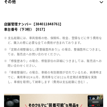
その他
店舗管理ナンバー【384011848761】
車台番号（下3桁）【017】
※ 支払総額には、車両価格の他、保険料、税金、登録などに伴う費用な
ど、購入の際に必要な全ての費用が含まれております。
※ 「定期点検整備なし(要整備箇所あり)」の場合、整備箇所につきまし
ては、販売店へお問い合わせください。
※ 「修復歴あり」の場合、修復部位の詳細につきましては、販売店へお
問い合わせください。
※ 「車検整備付」の場合、車検の有効期限が切れているため、納車時ま
でに、乗用車は24ヵ月、商用車などは12ヵ月定期点検整備を実施
し、車検を取得して納車します（費用は支払総額に含む）。