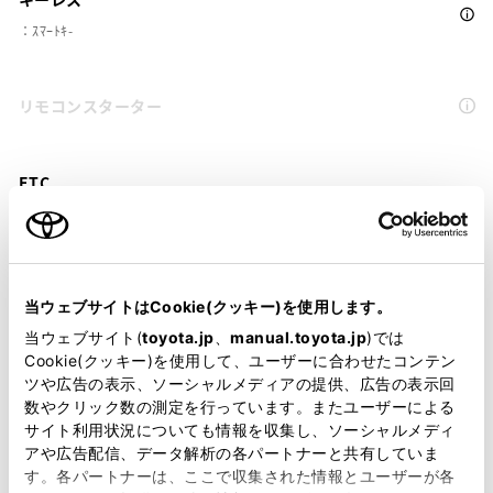
：ｽﾏｰﾄｷ-
リモコンスターター
ETC
※ セットアップ費用は別途申し受けます
当ウェブサイトはCookie(クッキー)を使用します。
当ウェブサイト(
toyota.jp
、
manual.toyota.jp
)では
安全装置・運転サポート
Cookie(クッキー)を使用して、ユーザーに合わせたコンテン
ツや広告の表示、ソーシャルメディアの提供、広告の表示回
数やクリック数の測定を行っています。またユーザーによる
サイト利用状況についても情報を収集し、ソーシャルメディ
サポカー
アや広告配信、データ解析の各パートナーと共有していま
す。各パートナーは、ここで収集された情報とユーザーが各
サポカーS