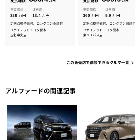
支払総額
万円
支払総額
万円
車両価格
諸費用
車両価格
諸費用
万円
万円
万円
万円
320
13.4
360
9.9
定期点検整備付、ロングラン保証付
定期点検整備付、ロングラン保証付
ユナイテッドトヨタ熊本
ユナイテッドトヨタ熊本
玉名中央店
東バイパス店
この販売店で商談できるクルマ一覧
アルファードの関連記事
ド