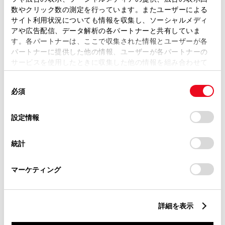
キーレス
数やクリック数の測定を行っています。またユーザーによる
サイト利用状況についても情報を収集し、ソーシャルメディ
：ｽﾏｰﾄｷ-
アや広告配信、データ解析の各パートナーと共有していま
す。各パートナーは、ここで収集された情報とユーザーが各
パートナーに提供した他の情報、ユーザーが各パートナーの
リモコンスターター
サービスを使用したときに収集した他の情報を組み合わせて
使用することがあります。当ウェブサイトの使用を続行する
同
とCookie(クッキー)に同意したこととなります。
必須
ETC
意
の
「すべてのCookieを許可」をクリックすることで、お客様の
※ セットアップ費用は別途申し受けます
選
デバイスにすべてのCookie(クッキー)が保存されることに同
設定情報
択
意したことになります。Cookie(クッキー)のオプトアウト、
設定の変更、同意を撤回したりするにあたっては、当社の
統計
「
Cookie（クッキー）情報の取り扱いについて
」をご覧くだ
さい。
マーケティング
安全装置・運転サポート
詳細を表示
サポカー