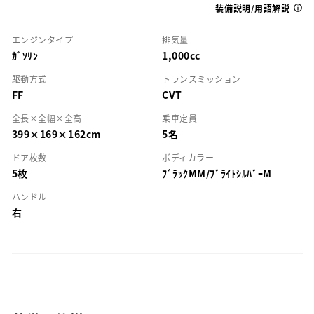
装備説明/用語解説
エンジンタイプ
排気量
ｶﾞｿﾘﾝ
1,000cc
駆動方式
トランスミッション
FF
CVT
全長×全幅×全高
乗車定員
399×169×162cm
5名
ドア枚数
ボディカラー
5枚
ﾌﾞﾗｯｸMM/ﾌﾞﾗｲﾄｼﾙﾊﾞｰM
ハンドル
右