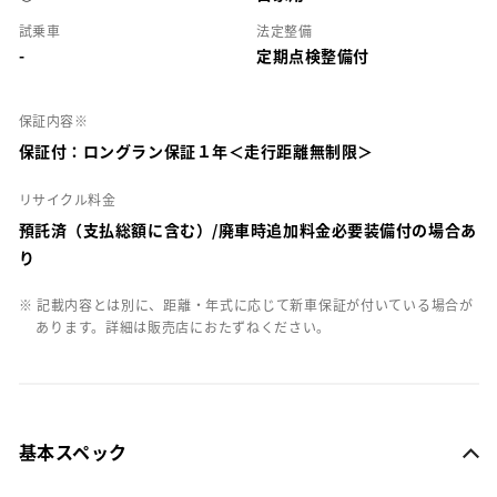
試乗車
法定整備
-
定期点検整備付
保証内容※
保証付：ロングラン保証１年＜走行距離無制限＞
リサイクル料金
預託済（支払総額に含む）/廃車時追加料金必要装備付の場合あ
り
※ 記載内容とは別に、距離・年式に応じて新車保証が付いている場合が
あります。詳細は販売店におたずねください。
基本スペック