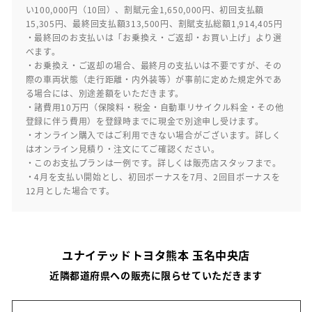
い100,000円（10回）、割賦元金1,650,000円、初回支払額
15,305円、最終回支払額313,500円、割賦支払総額1,914,405円
・最終回のお支払いは「お乗換え・ご返却・お買い上げ」より選
べます。
・お乗換え・ご返却の場合、最終月の支払いは不要ですが、その
際の車両状態（走行距離・内外装等）が事前に定めた規定外であ
る場合には、別途差額をいただきます。
・諸費用10万円（保険料・税金・自動車リサイクル料金・その他
登録に伴う費用）を登録時までに現金で別途申し受けます。
・オンライン購入ではご利用できない場合がございます。詳しく
はオンライン見積り・注文にてご確認ください。
・このお支払プランは一例です。詳しくは販売店スタッフまで。
・4月を支払い開始とし、初回ボーナスを7月、2回目ボーナスを
12月とした場合です。
ユナイテッドトヨタ熊本 玉名中央店
近隣都道府県への販売に限らせていただきます