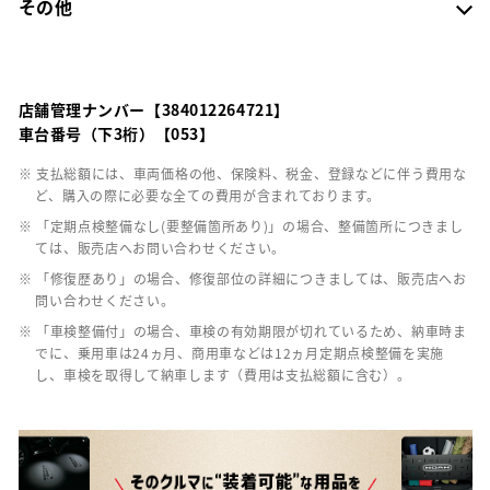
その他
店舗管理ナンバー【384012264721】
車台番号（下3桁）【053】
※ 支払総額には、車両価格の他、保険料、税金、登録などに伴う費用な
ど、購入の際に必要な全ての費用が含まれております。
※ 「定期点検整備なし(要整備箇所あり)」の場合、整備箇所につきまし
ては、販売店へお問い合わせください。
※ 「修復歴あり」の場合、修復部位の詳細につきましては、販売店へお
問い合わせください。
※ 「車検整備付」の場合、車検の有効期限が切れているため、納車時ま
でに、乗用車は24ヵ月、商用車などは12ヵ月定期点検整備を実施
し、車検を取得して納車します（費用は支払総額に含む）。