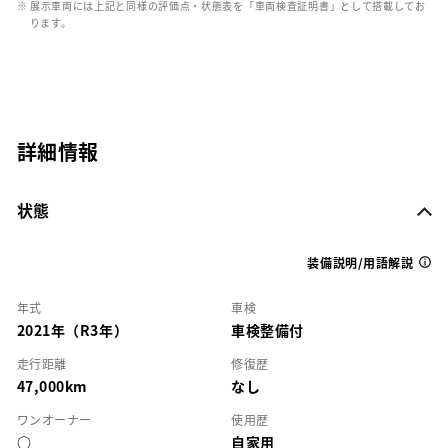
※ 展示車両には上記と同様の評価点・状態表を「車両検査証明書」として搭載してお
ります。
詳細情報
状態
装備説明/用語解説
年式
車検
2021年（R3年）
車検整備付
走行距離
修復歴
47,000km
なし
ワンオーナー
使用歴
○
自家用