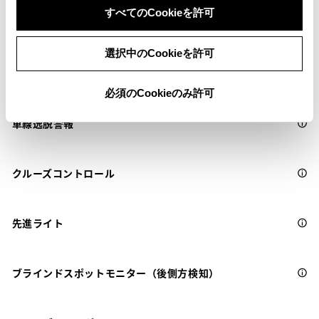
サポカーS
すべてのCookieを許可
選択中のCookieを許可
衝突被害軽減ブレーキ
ｽﾏｰﾄｱｼｽﾄの衝突回避支援ﾌﾞﾚｰｷ機能（対車両・歩行者）
必須のCookieのみ許可
車線逸脱警報
クルーズコントロール
先進ライト
ブラインドスポットモニター（後側方検知）