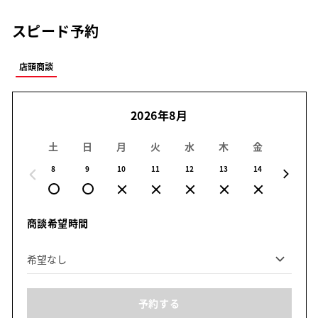
スピード予約
店頭商談
2026年8月
土
日
月
火
水
木
金
土
8
9
10
11
12
13
14
15
商談希望時間
予約する