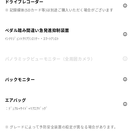
ドライブレコーダー
※ 記録媒体(SDカード等)は別途ご購入いただく場合がございます
ペダル踏み間違い急発進抑制装置
ｲﾝﾃﾘｼﾞｪﾝﾄｸﾘｱﾗﾝｽｿﾅｰ・ｽﾏｰﾄｱｼｽﾄ
パノラミックビューモニター（全周囲カメラ）
バックモニター
エアバッグ
：ﾃﾞｭｱﾙ+ｻｲﾄﾞ+ﾘｱｴｱﾊﾞｯｸﾞ
※ グレードによって予防安全装置の設定が異なる場合があります。