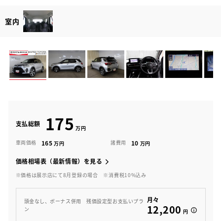
室内
175
支払総額
165
10
車両価格
諸費用
価格相場表（最新情報）を見る
※価格は展示店にて8月登録の場合
※消費税10%込み
月々
頭金なし、ボーナス併用 残価設定型お支払いプラ
12,200
ン
円