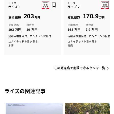
トヨタ
トヨタ
ライズ Z
ライズ Z
203
170.9
支払総額
万円
支払総額
万円
車両価格
諸費用
車両価格
諸費用
万円
万円
万円
万円
193
10
163
7.9
定期点検整備付、ロングラン保証付
定期点検整備付、ロングラン保証付
ユナイテッドトヨタ熊本
ユナイテッドトヨタ熊本
本店
東店
この販売店で商談できるクルマ一覧
ライズの関連記事
な