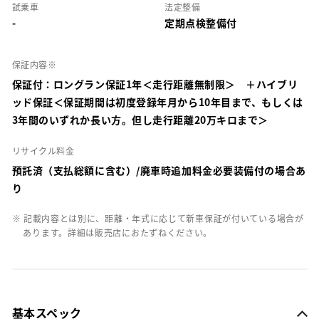
試乗車
法定整備
-
定期点検整備付
保証内容※
保証付：ロングラン保証1年＜走行距離無制限＞ ＋ハイブリ
ッド保証＜保証期間は初度登録年月から10年目まで、もしくは
3年間のいずれか長い方。但し走行距離20万キロまで＞
リサイクル料金
預託済（支払総額に含む）/廃車時追加料金必要装備付の場合あ
り
※ 記載内容とは別に、距離・年式に応じて新車保証が付いている場合が
あります。詳細は販売店におたずねください。
基本スペック