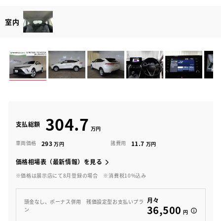
室内
304.7
支払総額
293
11.7
車両価格
諸費用
価格相場表（最新情報）を見る
※価格は展示店にて8月登録の場合
※消費税10%込み
月々
頭金なし、ボーナス併用 残価設定型お支払いプラ
36,500
ン
円