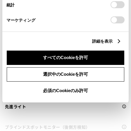
設定の変更、同意を撤回したりするにあたっては、当社の
サポカー
統計
「
Cookie（クッキー）情報の取り扱いについて
」をご覧くだ
サポカーS
さい。
マーケティング
衝突被害軽減ブレーキ
Toyota Safety Sense・Lexus Safety Systemのﾌﾟﾘｸﾗｯｼｭｾｰﾌﾃｨ
詳細を表示
（対車両・歩行者）
すべてのCookieを許可
車線逸脱警報
選択中のCookieを許可
クルーズコントロール
必須のCookieのみ許可
先進ライト
ブラインドスポットモニター（後側方検知）