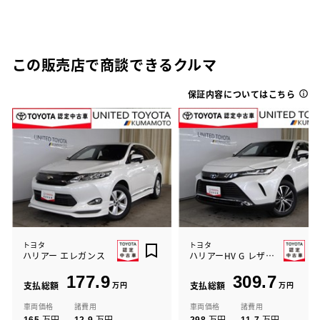
この販売店で商談できるクルマ
保証内容についてはこちら
トヨタ
トヨタ
ハリアー エレガンス
ハリアーHV G レザーパッケージ
177.9
309.7
支払総額
万円
支払総額
万円
車両価格
諸費用
車両価格
諸費用
万円
万円
万円
万円
165
12.9
298
11.7