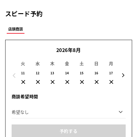
スピード予約
店頭商談
2026年8月
火
水
木
金
土
日
月
火
11
12
13
14
15
16
17
18
商談希望時間
予約する