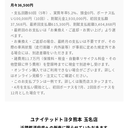
月々36,500円
・支払回数60回（5年）、実質年率5.2%、頭金0円、ボーナス払
い100,000円（10回）、割賦元金2,930,000円、初回支払額
37,568円、最終回支払額615,300円、割賦支払総額3,404,868円
・最終回のお支払いは「お乗換え・ご返却・お買い上げ」より選
べます。
・お乗換え・ご返却の場合、最終月の支払いは不要ですが、その
際の車両状態（走行距離・内外装等）が事前に定めた規定外であ
る場合には、別途差額をいただきます。
・諸費用11.7万円（保険料・税金・自動車リサイクル料金・その
他登録に伴う費用）を登録時までに現金で別途申し受けます。
・オンライン購入ではご利用できない場合がございます。詳しく
はオンライン見積り・注文にてご確認ください。
・このお支払プランは一例です。詳しくは販売店スタッフまで。
・4月を支払い開始とし、初回ボーナスを7月、2回目ボーナスを
12月とした場合です。
ユナイテッドトヨタ熊本 玉名店
近隣都道府県への販売に限らせていただきます