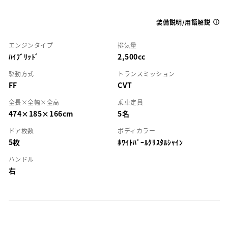
装備説明/用語解説
エンジンタイプ
排気量
ﾊｲﾌﾞﾘｯﾄﾞ
2,500cc
駆動方式
トランスミッション
FF
CVT
全長×全幅×全高
乗車定員
474×185×166cm
5名
ドア枚数
ボディカラー
5枚
ﾎﾜｲﾄﾊﾟｰﾙｸﾘｽﾀﾙｼｬｲﾝ
ハンドル
右