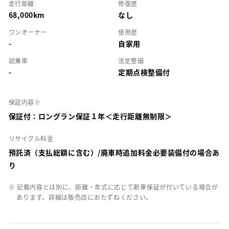
走行距離
修復歴
68,000km
なし
ワンオーナー
使用歴
-
自家用
試乗車
法定整備
-
定期点検整備付
保証内容※
保証付：ロングラン保証１年＜走行距離無制限＞
リサイクル料金
預託済（支払総額に含む）/廃車時追加料金必要装備付の場合あ
り
※ 記載内容とは別に、距離・年式に応じて新車保証が付いている場合が
あります。詳細は販売店におたずねください。