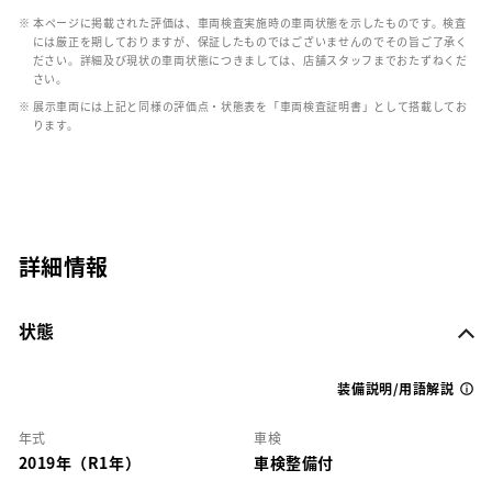
※ 本ページに掲載された評価は、車両検査実施時の車両状態を示したものです。検査
には厳正を期しておりますが、保証したものではございませんのでその旨ご了承く
ださい。詳細及び現状の車両状態につきましては、店舗スタッフまでおたずねくだ
さい。
※ 展示車両には上記と同様の評価点・状態表を「車両検査証明書」として搭載してお
ります。
詳細情報
状態
装備説明/用語解説
年式
車検
2019年（R1年）
車検整備付