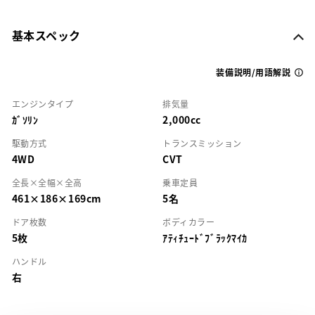
基本スペック
装備説明/用語解説
エンジンタイプ
排気量
ｶﾞｿﾘﾝ
2,000cc
駆動方式
トランスミッション
4WD
CVT
全長×全幅×全高
乗車定員
461×186×169cm
5名
ドア枚数
ボディカラー
5枚
ｱﾃｨﾁｭｰﾄﾞﾌﾞﾗｯｸﾏｲｶ
ハンドル
右