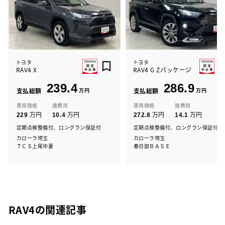
トヨタ
トヨタ
RAV4 X
RAV4 G Zパッケージ
239.4
286.9
支払総額
万円
支払総額
万円
車両価格
諸費用
車両価格
諸費用
万円
万円
万円
万円
229
10.4
272.8
14.1
定期点検整備付、ロングラン保証付
定期点検整備付、ロングラン保証付
カローラ埼玉
カローラ埼玉
ＴＣＳ上尾中妻
春日部ＢＡＳＥ
RAV4の関連記事