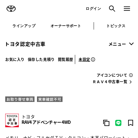
TOYOTA
検索
メニュ
ログイン
ラインアップ
オーナーサポート
トピックス
トヨタ認定中古車
メニュー
未設定
お気に入り
保存した見積り
閲覧履歴
アイコンについて
ＲＡＶ４中古車一覧
トヨタ
RAV4 アドベンチャー 4WD
メモリ－ナビ・フルセグＴＶ・クルコン・本革パワーシート・