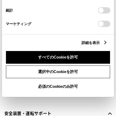
択
意したことになります。Cookie(クッキー)のオプトアウト、
設定の変更、同意を撤回したりするにあたっては、当社の
横滑防止装置
統計
「
Cookie（クッキー）情報の取り扱いについて
」をご覧くだ
さい。
マーケティング
キーレス
：ｽﾏｰﾄｷ-
詳細を表示
リモコンスターター
すべてのCookieを許可
ETC
選択中のCookieを許可
※ セットアップ費用は別途申し受けます
必須のCookieのみ許可
安全装置・運転サポート