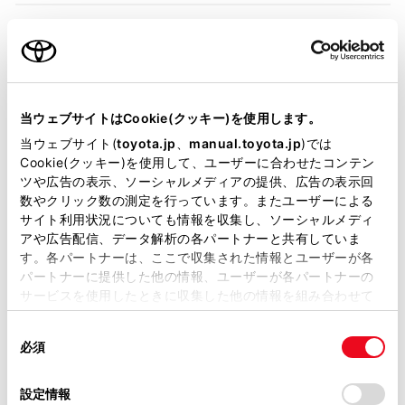
装備・仕様
当ウェブサイトはCookie(クッキー)を使用します。
装備説明/用語解説
当ウェブサイト(
toyota.jp
、
manual.toyota.jp
)では
Cookie(クッキー)を使用して、ユーザーに合わせたコンテン
基本装備
ツや広告の表示、ソーシャルメディアの提供、広告の表示回
数やクリック数の測定を行っています。またユーザーによる
サイト利用状況についても情報を収集し、ソーシャルメディ
アや広告配信、データ解析の各パートナーと共有していま
パワステ
す。各パートナーは、ここで収集された情報とユーザーが各
パートナーに提供した他の情報、ユーザーが各パートナーの
サービスを使用したときに収集した他の情報を組み合わせて
パワーウィンドウ
使用することがあります。当ウェブサイトの使用を続行する
同
とCookie(クッキー)に同意したこととなります。
必須
意
の
「すべてのCookieを許可」をクリックすることで、お客様の
ABS
選
デバイスにすべてのCookie(クッキー)が保存されることに同
設定情報