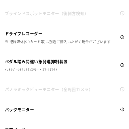
ブラインドスポットモニター（後側方検知）
ドライブレコーダー
※ 記録媒体(SDカード等)は別途ご購入いただく場合がございます
ペダル踏み間違い急発進抑制装置
ｲﾝﾃﾘｼﾞｪﾝﾄｸﾘｱﾗﾝｽｿﾅｰ・ｽﾏｰﾄｱｼｽﾄ
パノラミックビューモニター（全周囲カメラ）
バックモニター