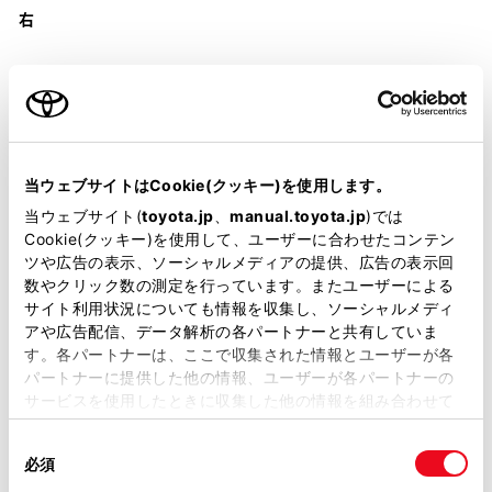
右
装備・仕様
当ウェブサイトはCookie(クッキー)を使用します。
当ウェブサイト(
toyota.jp
、
manual.toyota.jp
)では
装備説明/用語解説
Cookie(クッキー)を使用して、ユーザーに合わせたコンテン
ツや広告の表示、ソーシャルメディアの提供、広告の表示回
数やクリック数の測定を行っています。またユーザーによる
基本装備
サイト利用状況についても情報を収集し、ソーシャルメディ
アや広告配信、データ解析の各パートナーと共有していま
す。各パートナーは、ここで収集された情報とユーザーが各
パートナーに提供した他の情報、ユーザーが各パートナーの
パワステ
サービスを使用したときに収集した他の情報を組み合わせて
使用することがあります。当ウェブサイトの使用を続行する
同
とCookie(クッキー)に同意したこととなります。
パワーウィンドウ
必須
意
の