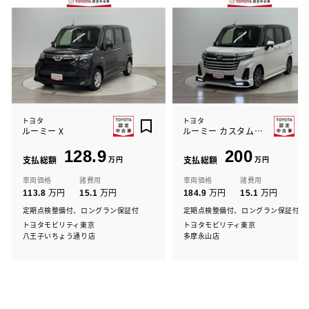
トヨタ
トヨタ
ルーミー X
ルーミー カスタムG-T
128.9
200
支払総額
万円
支払総額
万円
車両価格
諸費用
車両価格
諸費用
万円
万円
万円
万円
113.8
15.1
184.9
15.1
定期点検整備付、ロングラン保証付
定期点検整備付、ロングラン保証付
トヨタモビリティ東京
トヨタモビリティ東京
八王子いちょう通り店
多摩永山店