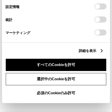
「すべてのCookieを許可」をクリックすることで、お客様の
選
デバイスにすべてのCookie(クッキー)が保存されることに同
設定情報
ABS
択
意したことになります。Cookie(クッキー)のオプトアウト、
設定の変更、同意を撤回したりするにあたっては、当社の
統計
「
Cookie（クッキー）情報の取り扱いについて
」をご覧くだ
さい。
横滑防止装置
マーケティング
キーレス
詳細を表示
：ｽﾏｰﾄｷ-
すべてのCookieを許可
リモコンスターター
選択中のCookieを許可
ETC
必須のCookieのみ許可
※ セットアップ費用は別途申し受けます