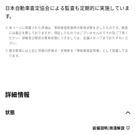
日本自動車査定協会による監査も定期的に実施していま
す。
※ 本ページに掲載された評価は、車両検査実施時の車両状態を示したものです。検査
には厳正を期しておりますが、保証したものではございませんのでその旨ご了承く
ださい。詳細及び現状の車両状態につきましては、店舗スタッフまでおたずねくだ
さい。
※ 展示車両には上記と同様の評価点・状態表を「車両検査証明書」として搭載してお
ります。
詳細情報
状態
装備説明/用語解説