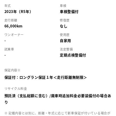
年式
車検
2023年（R5年）
車検整備付
走行距離
修復歴
66,000km
なし
ワンオーナー
使用歴
-
自家用
試乗車
法定整備
-
定期点検整備付
保証内容※
保証付：ロングラン保証１年＜走行距離無制限＞
リサイクル料金
預託済（支払総額に含む）/廃車時追加料金必要装備付の場合あ
り
※ 記載内容とは別に、距離・年式に応じて新車保証が付いている場合が