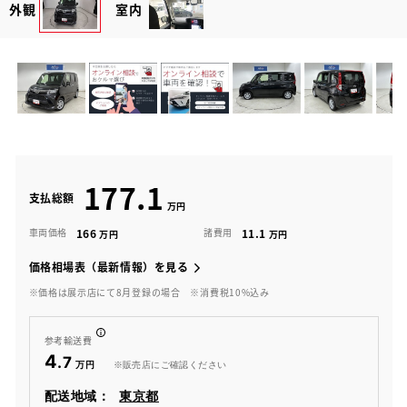
外観
室内
177.1
支払総額
166
11.1
車両価格
諸費用
価格相場表（最新情報）を見る
※価格は展示店にて8月登録の場合
※消費税10%込み
参考輸送費
4
.7
※販売店にご確認ください
配送地域：
東京都