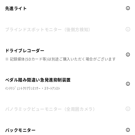
先進ライト
ブラインドスポットモニター（後側方検知）
ドライブレコーダー
※ 記録媒体(SDカード等)は別途ご購入いただく場合がございます
ペダル踏み間違い急発進抑制装置
ｲﾝﾃﾘｼﾞｪﾝﾄｸﾘｱﾗﾝｽｿﾅｰ・ｽﾏｰﾄｱｼｽﾄ
パノラミックビューモニター（全周囲カメラ）
バックモニター