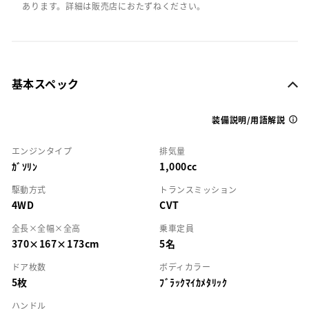
あります。詳細は販売店におたずねください。
基本スペック
装備説明/用語解説
エンジンタイプ
排気量
ｶﾞｿﾘﾝ
1,000cc
駆動方式
トランスミッション
4WD
CVT
全長×全幅×全高
乗車定員
370×167×173cm
5名
ドア枚数
ボディカラー
5枚
ﾌﾞﾗｯｸﾏｲｶﾒﾀﾘｯｸ
ハンドル