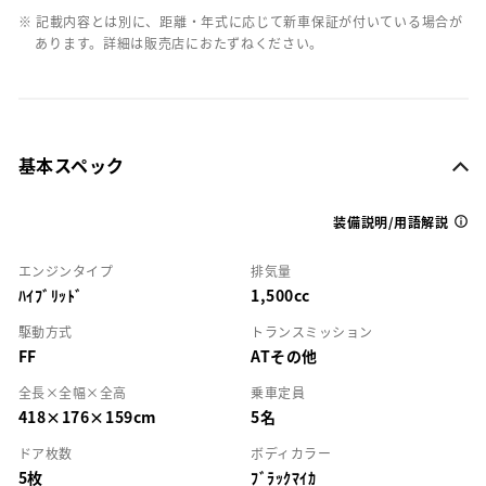
※ 記載内容とは別に、距離・年式に応じて新車保証が付いている場合が
あります。詳細は販売店におたずねください。
基本スペック
装備説明/用語解説
エンジンタイプ
排気量
ﾊｲﾌﾞﾘｯﾄﾞ
1,500cc
駆動方式
トランスミッション
FF
ATその他
全長×全幅×全高
乗車定員
418×176×159cm
5名
ドア枚数
ボディカラー
5枚
ﾌﾞﾗｯｸﾏｲｶ