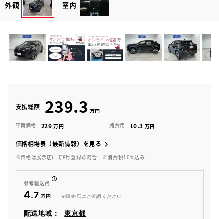
外観
室内
239.3
支払総額
229
10.3
車両価格
諸費用
価格相場表（最新情報）を見る
※価格は展示店にて8月登録の場合
※消費税10%込み
参考輸送費
4
.7
※販売店にご確認ください
配送地域：
東京都