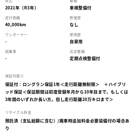
年式
車検
2021年（R3年）
車検整備付
走行距離
修復歴
40,000km
なし
ワンオーナー
使用歴
-
自家用
試乗車
法定整備
-
定期点検整備付
保証内容※
保証付：ロングラン保証1年＜走行距離無制限＞ ＋ハイブリ
ッド保証＜保証期間は初度登録年月から10年目まで、もしくは
3年間のいずれか長い方。但し走行距離20万キロまで＞
リサイクル料金
預託済（支払総額に含む）/廃車時追加料金必要装備付の場合あ
り