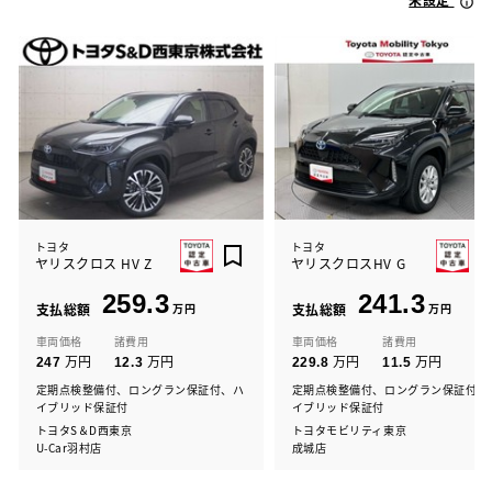
トヨタ
トヨタ
ヤリスクロス HV Z
ヤリスクロスHV G
259.3
241.3
支払総額
万円
支払総額
万円
車両価格
諸費用
車両価格
諸費用
万円
万円
万円
万円
247
12.3
229.8
11.5
定期点検整備付、ロングラン保証付、ハ
定期点検整備付、ロングラン保証付、
イブリッド保証付
イブリッド保証付
トヨタS＆D西東京
トヨタモビリティ東京
U-Car羽村店
成城店