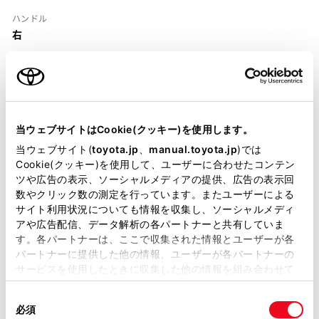
ハンドル
右
当ウェブサイトはCookie(クッキー)を使用します。
装備・仕様
当ウェブサイト(
toyota.jp
、
manual.toyota.jp
)では
Cookie(クッキー)を使用して、ユーザーに合わせたコンテン
装備説明/用語解説
ツや広告の表示、ソーシャルメディアの提供、広告の表示回
数やクリック数の測定を行っています。またユーザーによる
サイト利用状況についても情報を収集し、ソーシャルメディ
基本装備
アや広告配信、データ解析の各パートナーと共有していま
す。各パートナーは、ここで収集された情報とユーザーが各
パートナーに提供した他の情報、ユーザーが各パートナーの
サービスを使用したときに収集した他の情報を組み合わせて
パワステ
使用することがあります。当ウェブサイトの使用を続行する
同
とCookie(クッキー)に同意したこととなります。
必須
意