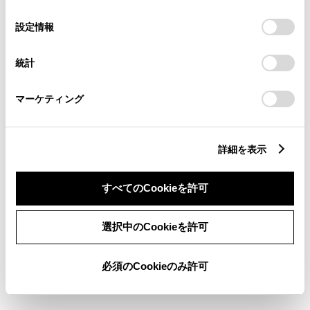
パワーウィンドウ
の
「すべてのCookieを許可」をクリックすることで、お客様の
選
デバイスにすべてのCookie(クッキー)が保存されることに同
設定情報
択
意したことになります。Cookie(クッキー)のオプトアウト、
ABS
設定の変更、同意を撤回したりするにあたっては、当社の
統計
「
Cookie（クッキー）情報の取り扱いについて
」をご覧くだ
さい。
横滑防止装置
マーケティング
キーレス
詳細を表示
：ｽﾏｰﾄｷ-
すべてのCookieを許可
リモコンスターター
選択中のCookieを許可
ETC
必須のCookieのみ許可
※ セットアップ費用は別途申し受けます