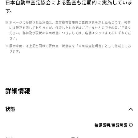
日本自動車査定協会による監査も定期的に実施していま
す。
※ 本ページに掲載された評価は、車両検査実施時の車両状態を示したものです。検査
には厳正を期しておりますが、保証したものではございませんのでその旨ご了承く
ださい。詳細及び現状の車両状態につきましては、店舗スタッフまでおたずねくだ
さい。
※ 展示車両には上記と同様の評価点・状態表を「車両検査証明書」として搭載してお
ります。
詳細情報
状態
装備説明/用語解説