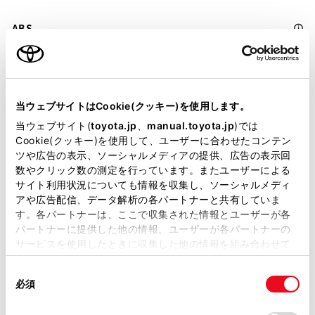
ABS
横滑防止装置
当ウェブサイトはCookie(クッキー)を使用します。
当ウェブサイト(
toyota.jp
、
manual.toyota.jp
)では
キーレス
Cookie(クッキー)を使用して、ユーザーに合わせたコンテン
：ｽﾏｰﾄｷ-
ツや広告の表示、ソーシャルメディアの提供、広告の表示回
数やクリック数の測定を行っています。またユーザーによる
サイト利用状況についても情報を収集し、ソーシャルメディ
リモコンスターター
アや広告配信、データ解析の各パートナーと共有していま
す。各パートナーは、ここで収集された情報とユーザーが各
パートナーに提供した他の情報、ユーザーが各パートナーの
ETC
サービスを使用したときに収集した他の情報を組み合わせて
使用することがあります。当ウェブサイトの使用を続行する
※ セットアップ費用は別途申し受けます
同
とCookie(クッキー)に同意したこととなります。
必須
意
の
「すべてのCookieを許可」をクリックすることで、お客様の