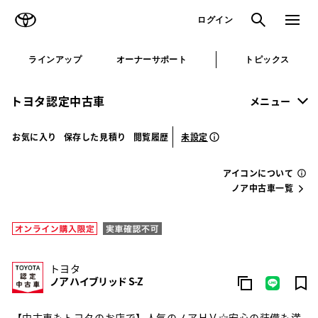
TOYOTA
検索
メニュ
ログイン
ラインアップ
オーナーサポート
トピックス
トヨタ認定中古車
メニュー
未設定
お気に入り
保存した見積り
閲覧履歴
アイコンについて
ノア中古車一覧
トヨタ
ノア ハイブリッド S-Z
【中古車もトヨタのお店で】人気のノアＨＶ☆安心の装備も満