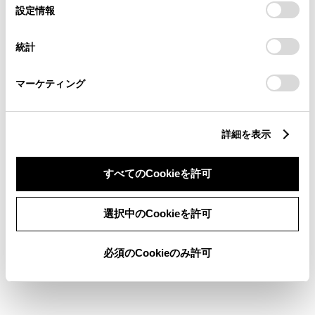
選
デバイスにすべてのCookie(クッキー)が保存されることに同
設定情報
バックモニター
択
意したことになります。Cookie(クッキー)のオプトアウト、
設定の変更、同意を撤回したりするにあたっては、当社の
統計
「
Cookie（クッキー）情報の取り扱いについて
」をご覧くだ
エアバッグ
さい。
：ﾃﾞｭｱﾙ+ｻｲﾄﾞｴｱﾊﾞｯｸﾞ
マーケティング
※ グレードによって予防安全装置の設定が異なる場合があります。
詳細を表示
※ グレードや予防安全装置の設定によって同じ車種でも安全運転サポー
ト車の区分が異なる場合があります。
すべてのCookieを許可
※ 予防安全装置の各機能の作動には、速度や対象物等の条件がありま
す。また、道路状況、車両状態、天候等により作動しない場合があり
ます。詳しくは、販売店スタッフにおたずねください。
選択中のCookieを許可
※ 予防安全装置はドライバーの安全運転を支援するためのものです。機
能を過信せず、安全運転を心掛けてください。
必須のCookieのみ許可