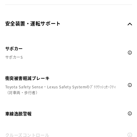
安全装置・運転サポート
サポカー
サポカーS
衝突被害軽減ブレーキ
Toyota Safety Sense・Lexus Safety Systemのﾌﾟﾘｸﾗｯｼｭｾｰﾌﾃｨ
（対車両・歩行者）
車線逸脱警報
クルーズコントロール