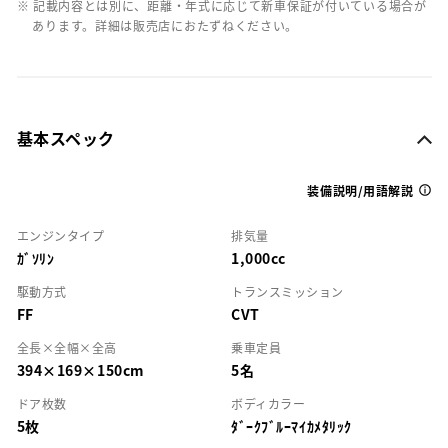
※ 記載内容とは別に、距離・年式に応じて新車保証が付いている場合が
あります。詳細は販売店におたずねください。
基本スペック
装備説明/用語解説
エンジンタイプ
排気量
ｶﾞｿﾘﾝ
1,000cc
駆動方式
トランスミッション
FF
CVT
全長×全幅×全高
乗車定員
394×169×150cm
5名
ドア枚数
ボディカラー
5枚
ﾀﾞｰｸﾌﾞﾙｰﾏｲｶﾒﾀﾘｯｸ