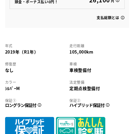
円
頭金・ボーナス払い0円！
支払総額とは
年式
走行距離
2019年（R1年）
105,000km
修復歴
車検
なし
車検整備付
カラー
法定整備
ｼﾙﾊﾞｰM
定期点検整備付
保証①
保証②
ロングラン保証付
ハイブリッド保証付