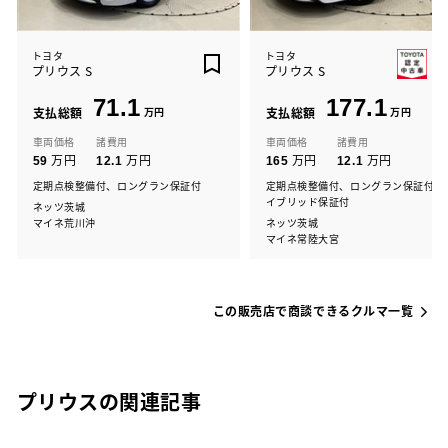
トヨタ
トヨタ
プリウス S
プリウス S
71.1
177.1
支払総額
万円
支払総額
万円
車両価格
諸費用
車両価格
諸費用
万円
万円
万円
万円
59
12.1
165
12.1
定期点検整備付、ロングラン保証付
定期点検整備付、ロングラン保証付、
イブリッド保証付
ネッツ茨城
マイネ荒川沖
ネッツ茨城
マイネ常陸大宮
この販売店で商談できるクルマ一覧
プリウスの関連記事