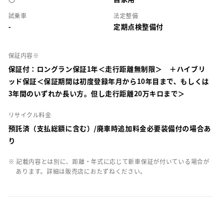
試乗車
法定整備
-
定期点検整備付
保証内容※
保証付：ロングラン保証1年＜走行距離無制限＞ ＋ハイブリ
ッド保証＜保証期間は初度登録年月から10年目まで、もしくは
3年間のいずれか長い方。但し走行距離20万キロまで＞
リサイクル料金
預託済（支払総額に含む）/廃車時追加料金必要装備付の場合あ
り
※ 記載内容とは別に、距離・年式に応じて新車保証が付いている場合が
あります。詳細は販売店におたずねください。