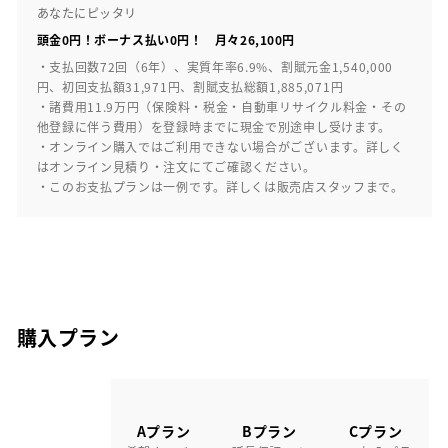
あなたにピッタリ
頭金0円！ボーナス払い0円！ 月々26,100円
・支払回数72回（6年）、実質年率6.9%、割賦元金1,540,000
円、初回支払額31,971円、割賦支払総額1,885,071円
・諸費用11.9万円（保険料・税金・自動車リサイクル料金・その
他登録に伴う費用）を登録時までに現金で別途申し受けます。
・オンライン購入ではご利用できない場合がございます。詳しく
はオンライン見積り・注文にてご確認ください。
・このお支払プランは一例です。詳しくは販売店スタッフまで。
購入プラン
Aプラン
Bプラン
Cプラン