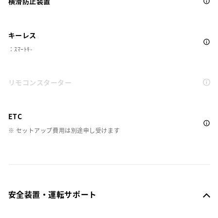
横滑防止装置
キーレス
：ｽﾏｰﾄｷ-
リモコンスターター
ETC
※ セットアップ費用は別途申し受けます
安全装置・運転サポート