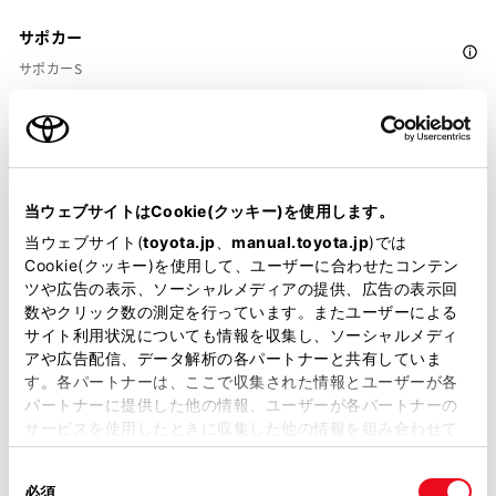
サポカー
サポカーS
衝突被害軽減ブレーキ
Toyota Safety Sense・Lexus Safety Systemのﾌﾟﾘｸﾗｯｼｭｾｰﾌﾃｨ
（対車両・歩行者）
当ウェブサイトはCookie(クッキー)を使用します。
当ウェブサイト(
toyota.jp
、
manual.toyota.jp
)では
Cookie(クッキー)を使用して、ユーザーに合わせたコンテン
車線逸脱警報
ツや広告の表示、ソーシャルメディアの提供、広告の表示回
数やクリック数の測定を行っています。またユーザーによる
サイト利用状況についても情報を収集し、ソーシャルメディ
クルーズコントロール
アや広告配信、データ解析の各パートナーと共有していま
す。各パートナーは、ここで収集された情報とユーザーが各
パートナーに提供した他の情報、ユーザーが各パートナーの
先進ライト
サービスを使用したときに収集した他の情報を組み合わせて
使用することがあります。当ウェブサイトの使用を続行する
同
とCookie(クッキー)に同意したこととなります。
必須