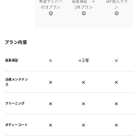
希望ナンバー
延長保証 ＋
JAF加入プラ
付きプラン
2年プラン
ン
プラン内容
×
＋2年
×
延長保証
点検メンテナン
×
×
×
ス
×
×
×
クリーニング
×
×
×
ボディーコート