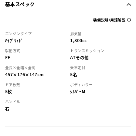
基本スペック
装備説明/用語解説
エンジンタイプ
排気量
ﾊｲﾌﾞﾘｯﾄﾞ
1,800cc
駆動方式
トランスミッション
FF
ATその他
全長×全幅×全高
乗車定員
457×176×147cm
5名
ドア枚数
ボディカラー
5枚
ｼﾙﾊﾞｰM
ハンドル
右