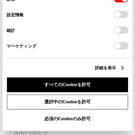
意
ブラインドスポットモニター（後側方検知）
の
「すべてのCookieを許可」をクリックすることで、お客様の
選
デバイスにすべてのCookie(クッキー)が保存されることに同
設定情報
択
意したことになります。Cookie(クッキー)のオプトアウト、
ドライブレコーダー
設定の変更、同意を撤回したりするにあたっては、当社の
統計
「
Cookie（クッキー）情報の取り扱いについて
」をご覧くだ
※ 記録媒体(SDカード等)は別途ご購入いただく場合がございます
さい。
マーケティング
ペダル踏み間違い急発進抑制装置
○
詳細を表示
パノラミックビューモニター（全周囲カメラ）
すべてのCookieを許可
選択中のCookieを許可
バックモニター
必須のCookieのみ許可
エアバッグ
：ﾃﾞｭｱﾙ+ｻｲﾄﾞ+ﾘｱｴｱﾊﾞｯｸﾞ