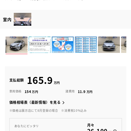
室内
165.9
支払総額
154
11.9
車両価格
諸費用
価格相場表（最新情報）を見る
※価格は展示店にて8月登録の場合
※消費税10%込み
月々
あなたにピッタリ
26,100