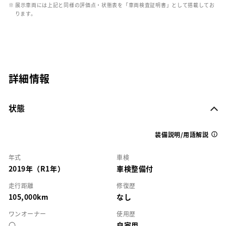
※ 展示車両には上記と同様の評価点・状態表を「車両検査証明書」として搭載してお
ります。
詳細情報
状態
装備説明/用語解説
年式
車検
2019年（R1年）
車検整備付
走行距離
修復歴
105,000km
なし
ワンオーナー
使用歴
○
自家用