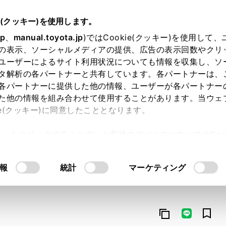
e(クッキー)を使用します。
jp
、
manual.toyota.jp
)ではCookie(クッキー)を使用して
の表示、ソーシャルメディアの提供、広告の表示回数やクリ
ユーザーによるサイト利用状況についても情報を収集し、ソ
タ解析の各パートナーと共有しています。各パートナーは、
各パートナーに提供した他の情報、ユーザーが各パートナー
た他の情報を組み合わせて使用することがあります。当ウェ
オンライン購入
お気に入り
保存した見積り
閲覧履歴
お住まいの地
ie(クッキー)に同意したこととなります。
許可」をクリックすることで、お客様のデバイスにすべてのCook
意したことになります。Cookie(クッキー)のオプトアウト
るにあたっては、当社の「
Cookie（クッキー）情報の取り
報
統計
マーケティング