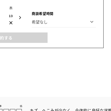
木
金
土
日
月
火
水
商談希望時間
13
14
15
16
17
18
19
予約する
キズ、へこみが少なく、全体的に良好な状