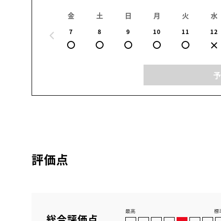
金
土
日
月
火
水
7
8
9
10
11
12
評価点
総合評価点