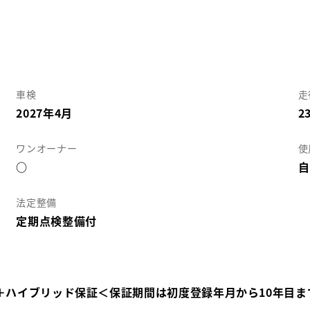
車検
走
2027年4月
2
ワンオーナー
使
○
自
法定整備
定期点検整備付
＋ハイブリッド保証＜保証期間は初度登録年月から10年目ま