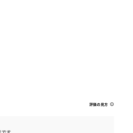
木
金
土
日
月
火
水
木
20
21
22
23
24
25
26
27
トヨタ
プリウス A
評価の見方
態です。