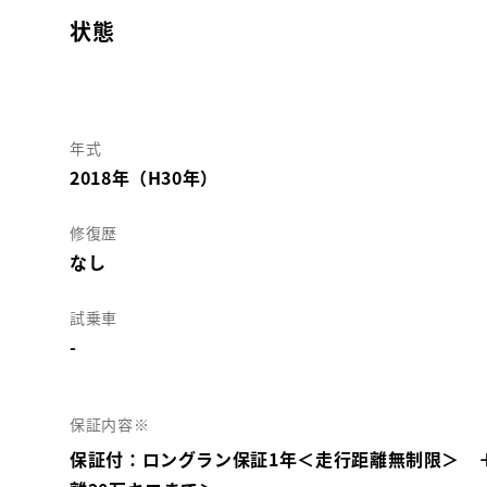
状態
年式
2018年（H30年）
修復歴
なし
試乗車
-
保証内容※
保証付：ロングラン保証1年＜走行距離無制限＞ 