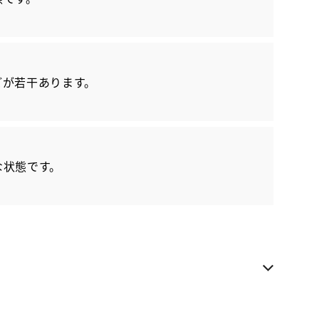
各種お問い合わせ
お気に入り追加
どが若干あります。
ネッツ茨城 マイネ住吉
県内への販売に限らせていただきます
お電話でのお問い合わせ
029-248-7705
な状態です。