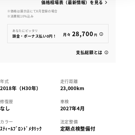
価格相場表（最新情報）を見る
※価格は展示店にて8月登録の場合
※消費税10%込み
あなたにピッタリ
28,700
月々
円
頭金・ボーナス払い0円！
支払総額とは
年式
走行距離
2018年（H30年）
23,000km
修復歴
車検
なし
2027年4月
カラー
法定整備
ｽﾃｨｰﾙﾌﾞﾛﾝﾄﾞﾒﾀﾘｯｸ
定期点検整備付