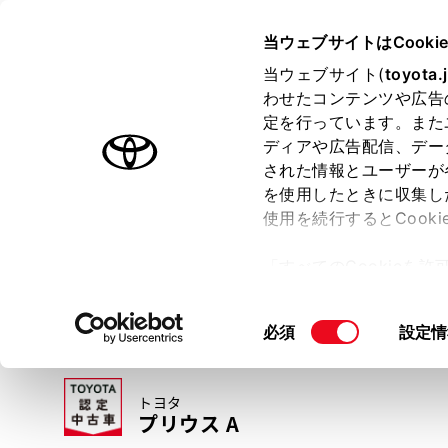
TOYOTA
当ウェブサイトはCooki
当ウェブサイト(
toyota.
わせたコンテンツや広告
ラインアップ
オーナーサポート
トピックス
定を行っています。また
ディアや広告配信、デー
トヨタ認定中古車
された情報とユーザーが
を使用したときに収集し
中古車を探す
トヨタ認定中古車の魅力
3つの買い方
使用を続行するとCook
「すべてのCookieを
ー)が保存されることに同
更、同意を撤回したりす
同
必須
設定情
て
」をご覧ください。
意
の
トヨタ
選
プリウス A
択