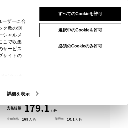
検索
メニュー
ログイン
すべてのCookieを許可
、ユーザーに合
ック数の測
選択中のCookieを許可
ーシャルメ
ここで収集
必須のCookieのみ許可
メニュー
のサービス
ブサイトの
域
未設定
ie(クッキ
アイコンについて
、設定の変
プリウス中古車一覧
扱いについ
詳細を表示
179.1
支払総額
169
10.1
車両価格
諸費用