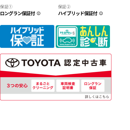
保証①
保証②
ロングラン保証付
ハイブリッド保証付
3
41
寄りのお店で♪】 茨城県内２６店舗！ お近くのネッツトヨタ茨城