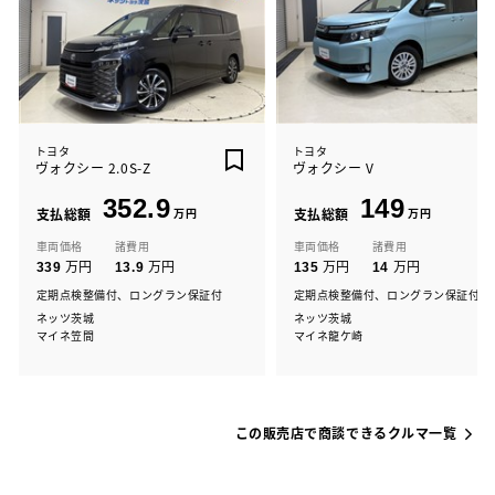
トヨタ
トヨタ
ヴォクシー 2.0S-Z
ヴォクシー V
352.9
149
支払総額
万円
支払総額
万円
車両価格
諸費用
車両価格
諸費用
万円
万円
万円
万円
339
13.9
135
14
定期点検整備付、ロングラン保証付
定期点検整備付、ロングラン保証付
ネッツ茨城
ネッツ茨城
マイネ笠間
マイネ龍ケ崎
この販売店で商談できるクルマ一覧