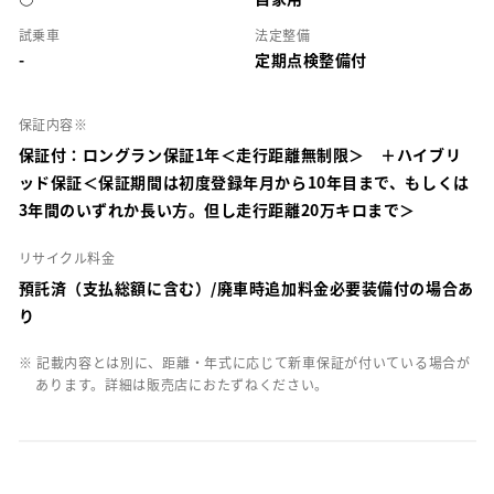
試乗車
法定整備
-
定期点検整備付
保証内容※
保証付：ロングラン保証1年＜走行距離無制限＞ ＋ハイブリ
ッド保証＜保証期間は初度登録年月から10年目まで、もしくは
3年間のいずれか長い方。但し走行距離20万キロまで＞
リサイクル料金
預託済（支払総額に含む）/廃車時追加料金必要装備付の場合あ
り
※ 記載内容とは別に、距離・年式に応じて新車保証が付いている場合が
あります。詳細は販売店におたずねください。