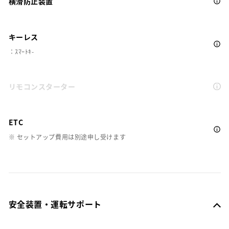
横滑防止装置
キーレス
：ｽﾏｰﾄｷ-
リモコンスターター
ETC
※ セットアップ費用は別途申し受けます
安全装置・運転サポート