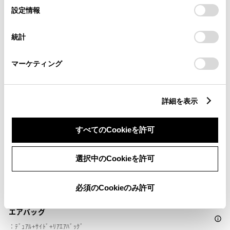
ブラインドスポットモニター（後側方検知）
選
デバイスにすべてのCookie(クッキー)が保存されることに同
設定情報
択
意したことになります。Cookie(クッキー)のオプトアウト、
設定の変更、同意を撤回したりするにあたっては、当社の
統計
ドライブレコーダー
「
Cookie（クッキー）情報の取り扱いについて
」をご覧くだ
さい。
※ 記録媒体(SDカード等)は別途ご購入いただく場合がございます
マーケティング
ペダル踏み間違い急発進抑制装置
詳細を表示
○
すべてのCookieを許可
パノラミックビューモニター（全周囲カメラ）
選択中のCookieを許可
バックモニター
必須のCookieのみ許可
エアバッグ
：ﾃﾞｭｱﾙ+ｻｲﾄﾞ+ﾘｱｴｱﾊﾞｯｸﾞ