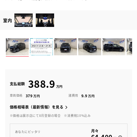
室内
388.9
支払総額
379
9.9
車両価格
諸費用
価格相場表（最新情報）を見る
※価格は展示店にて8月登録の場合
※消費税10%込み
月々
あなたにピッタリ
64,400