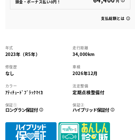
円
頭金・ボーナス払い0円！
支払総額とは
年式
走行距離
2023年（R5年）
34,000km
修復歴
車検
なし
2026年12月
カラー
法定整備
ｱﾃｨﾁｭｰﾄﾞﾌﾞﾗｯｸﾏｲｶ
定期点検整備付
保証①
保証②
ロングラン保証付
ハイブリッド保証付