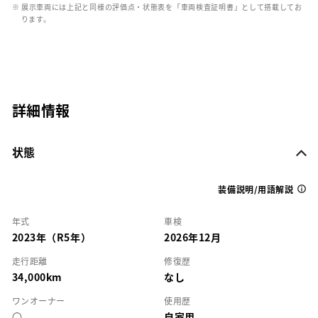
※ 展示車両には上記と同様の評価点・状態表を「車両検査証明書」として搭載してお
ります。
詳細情報
状態
装備説明/用語解説
年式
車検
2023年（R5年）
2026年12月
走行距離
修復歴
34,000km
なし
ワンオーナー
使用歴
○
自家用