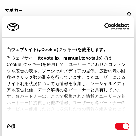
サポカー
サポカーS
衝突被害軽減ブレーキ
Toyota Safety Sense・Lexus Safety Systemのﾌﾟﾘｸﾗｯｼｭｾｰﾌﾃｨ
当ウェブサイトはCookie(クッキー)を使用します。
（対車両・歩行者）
当ウェブサイト(
toyota.jp
、
manual.toyota.jp
)では
Cookie(クッキー)を使用して、ユーザーに合わせたコンテン
ツや広告の表示、ソーシャルメディアの提供、広告の表示回
車線逸脱警報
数やクリック数の測定を行っています。またユーザーによる
サイト利用状況についても情報を収集し、ソーシャルメディ
アや広告配信、データ解析の各パートナーと共有していま
クルーズコントロール
す。各パートナーは、ここで収集された情報とユーザーが各
パートナーに提供した他の情報、ユーザーが各パートナーの
サービスを使用したときに収集した他の情報を組み合わせて
使用することがあります。当ウェブサイトの使用を続行する
先進ライト
同
とCookie(クッキー)に同意したこととなります。
必須
意
の
「すべてのCookieを許可」をクリックすることで、お客様の