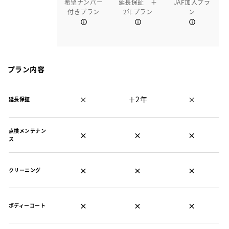
希望ナンバー
延長保証 ＋
JAF加入プラ
付きプラン
2年プラン
ン
プラン内容
×
＋2年
×
延長保証
点検メンテナン
×
×
×
ス
×
×
×
クリーニング
×
×
×
ボディーコート