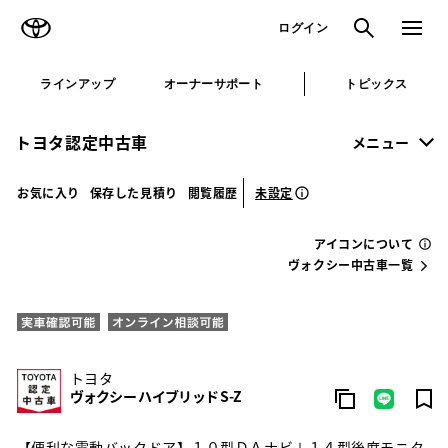
TOYOTA
検索
メニュ
ログイン
ラインアップ
オーナーサポート
トピックス
トヨタ認定中古車
メニュー
未設定
お気に入り
保存した見積り
閲覧履歴
アイコンについて
ヴォクシー中古車一覧
トヨタ
ヴォクシー ハイブリッド S-Z
【便利な電動バックドア】１０型ＤＡナビ＋１４型後席モニタ