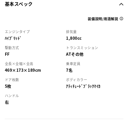
基本スペック
装備説明/用語解説
エンジンタイプ
排気量
ﾊｲﾌﾞﾘｯﾄﾞ
1,800cc
駆動方式
トランスミッション
FF
ATその他
全長×全幅×全高
乗車定員
469×173×189cm
7名
ドア枚数
ボディカラー
5枚
ｱﾃｨﾁｭｰﾄﾞﾌﾞﾗｯｸﾏｲｶ
ハンドル
右