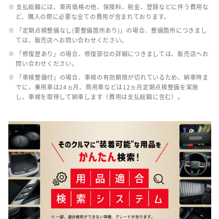
※ 支払総額には、車両価格の他、保険料、税金、登録などに伴う費用な
ど、購入の際に必要な全ての費用が含まれております。
※ 「定期点検整備なし(要整備箇所あり)」の場合、整備箇所につきまし
ては、販売店へお問い合わせください。
※ 「修復歴あり」の場合、修復部位の詳細につきましては、販売店へお
問い合わせください。
※ 「車検整備付」の場合、車検の有効期限が切れているため、納車時ま
でに、乗用車は24ヵ月、商用車などは12ヵ月定期点検整備を実施
し、車検を取得して納車します（費用は支払総額に含む）。