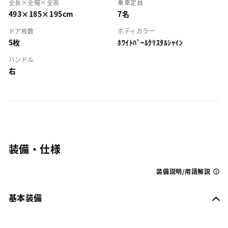
全長×全幅×全高
乗車定員
493×185×195cm
7名
ドア枚数
ボディカラー
5枚
ﾎﾜｲﾄﾊﾟｰﾙｸﾘｽﾀﾙｼｬｲﾝ
ハンドル
右
装備・仕様
装備説明/用語解説
基本装備