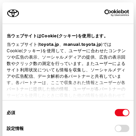
車線逸脱警報
クルーズコントロール
当ウェブサイトはCookie(クッキー)を使用します。
当ウェブサイト(
toyota.jp
、
manual.toyota.jp
)では
Cookie(クッキー)を使用して、ユーザーに合わせたコンテン
先進ライト
ツや広告の表示、ソーシャルメディアの提供、広告の表示回
数やクリック数の測定を行っています。またユーザーによる
サイト利用状況についても情報を収集し、ソーシャルメディ
ブラインドスポットモニター（後側方検知）
アや広告配信、データ解析の各パートナーと共有していま
す。各パートナーは、ここで収集された情報とユーザーが各
パートナーに提供した他の情報、ユーザーが各パートナーの
ドライブレコーダー
サービスを使用したときに収集した他の情報を組み合わせて
使用することがあります。当ウェブサイトの使用を続行する
※ 記録媒体(SDカード等)は別途ご購入いただく場合がございます
同
とCookie(クッキー)に同意したこととなります。
必須
意
の
「すべてのCookieを許可」をクリックすることで、お客様の
ペダル踏み間違い急発進抑制装置
選
デバイスにすべてのCookie(クッキー)が保存されることに同
設定情報
○
択
意したことになります。Cookie(クッキー)のオプトアウト、