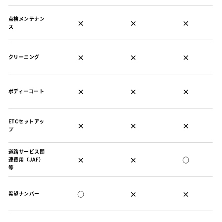
点検メンテナン
×
×
×
ス
×
×
×
クリーニング
×
×
×
ボディーコート
ETCセットアッ
×
×
×
プ
道路サービス関
×
×
○
連費用（JAF）
等
○
×
×
希望ナンバー