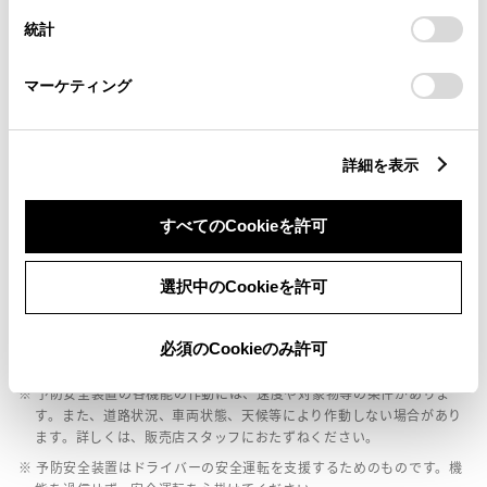
設定の変更、同意を撤回したりするにあたっては、当社の
統計
「
Cookie（クッキー）情報の取り扱いについて
」をご覧くだ
パノラミックビューモニター（全周囲カメラ）
さい。
マーケティング
バックモニター
詳細を表示
エアバッグ
すべてのCookieを許可
：ﾃﾞｭｱﾙ+ｻｲﾄﾞ+ﾘｱｴｱﾊﾞｯｸﾞ
選択中のCookieを許可
※ グレードによって予防安全装置の設定が異なる場合があります。
※ グレードや予防安全装置の設定によって同じ車種でも安全運転サポー
必須のCookieのみ許可
ト車の区分が異なる場合があります。
※ 予防安全装置の各機能の作動には、速度や対象物等の条件がありま
す。また、道路状況、車両状態、天候等により作動しない場合があり
ます。詳しくは、販売店スタッフにおたずねください。
※ 予防安全装置はドライバーの安全運転を支援するためのものです。機