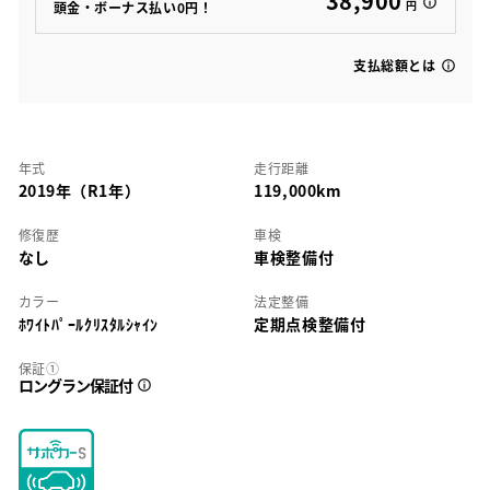
38,900
円
頭金・ボーナス払い0円！
支払総額とは
年式
走行距離
2019年（R1年）
119,000km
修復歴
車検
なし
車検整備付
カラー
法定整備
ﾎﾜｲﾄﾊﾟｰﾙｸﾘｽﾀﾙｼｬｲﾝ
定期点検整備付
保証①
ロングラン保証付