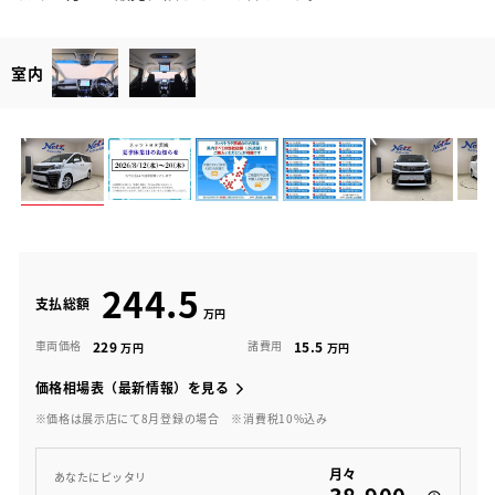
室内
244.5
支払総額
229
15.5
車両価格
諸費用
価格相場表（最新情報）を見る
※価格は展示店にて8月登録の場合
※消費税10%込み
月々
あなたにピッタリ