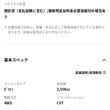
リサイクル料金
預託済（支払総額に含む）/廃車時追加料金必要装備付の場合あ
り
※ 記載内容とは別に、距離・年式に応じて新車保証が付いている場合が
あります。詳細は販売店におたずねください。
基本スペック
装備説明/用語解説
エンジンタイプ
排気量
ｶﾞｿﾘﾝ
2,500cc
駆動方式
トランスミッション
4WD
CVT