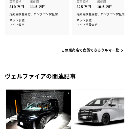
車両価格
諸費用
車両価格
諸費用
万円
万円
万円
万円
319
11.5
325
10.5
定期点検整備付、ロングラン保証付
定期点検整備付、ロングラン保証付
ネッツ茨城
ネッツ茨城
マイネ鉾田
マイネ常陸大宮
この販売店で商談できるクルマ一覧
ヴェルファイアの関連記事
3
ァ
レ