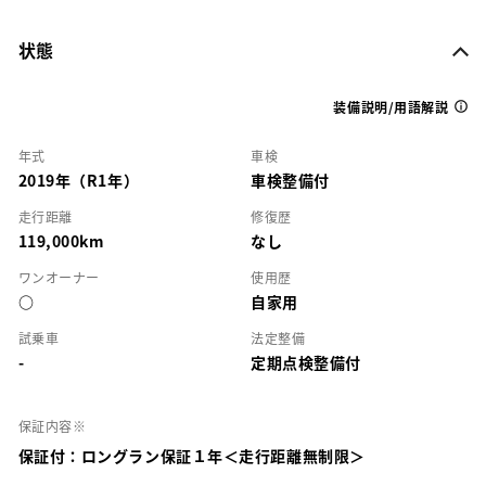
状態
装備説明/用語解説
年式
車検
2019年（R1年）
車検整備付
走行距離
修復歴
119,000km
なし
ワンオーナー
使用歴
○
自家用
試乗車
法定整備
-
定期点検整備付
保証内容※
保証付：ロングラン保証１年＜走行距離無制限＞