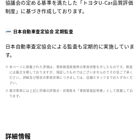
協議会の定める基準を満たした「トヨタU-Car品質評価
制度」に基づき作成しております。
日本自動車査定協会 定期監査
日本自動車査定協会による監査も定期的に実施していま
す。
※ 本ページに掲載された評価は、車両検査実施時の車両状態を示したものです。検査
には厳正を期しておりますが、保証したものではございませんのでその旨ご了承く
ださい。詳細及び現状の車両状態につきましては、店舗スタッフまでおたずねくだ
さい。
※ 展示車両には上記と同様の評価点・状態表を「車両検査証明書」として搭載してお
ります。
詳細情報