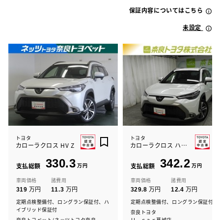
保証内容についてはこちら
未設定
トヨタ
トヨタ
カローラクロス HV Z
カローラクロス ハイブリッド Z
330.3
342.2
支払総額
万円
支払総額
万円
車両価格
諸費用
車両価格
諸費用
万円
万円
万円
万円
319
11.3
329.8
12.4
定期点検整備付、ロングラン保証付、ハ
定期点検整備付、ロングラン保証付
イブリッド保証付
奈良トヨタ
奈良トヨペット/ネッツトヨタ奈良
Ｕ－ｃａｒ葛城店