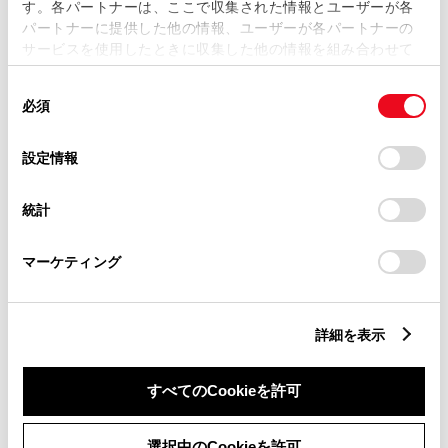
す。各パートナーは、ここで収集された情報とユーザーが各
パートナーに提供した他の情報、ユーザーが各パートナーの
サービスを使用したときに収集した他の情報を組み合わせて
パワーウィンドウ
使用することがあります。当ウェブサイトの使用を続行する
同
とCookie(クッキー)に同意したこととなります。
必須
意
ABS
の
「すべてのCookieを許可」をクリックすることで、お客様の
選
デバイスにすべてのCookie(クッキー)が保存されることに同
設定情報
択
意したことになります。Cookie(クッキー)のオプトアウト、
設定の変更、同意を撤回したりするにあたっては、当社の
横滑防止装置
統計
「
Cookie（クッキー）情報の取り扱いについて
」をご覧くだ
さい。
マーケティング
キーレス
：ｽﾏｰﾄｷ-
詳細を表示
リモコンスターター
すべてのCookieを許可
ETC
選択中のCookieを許可