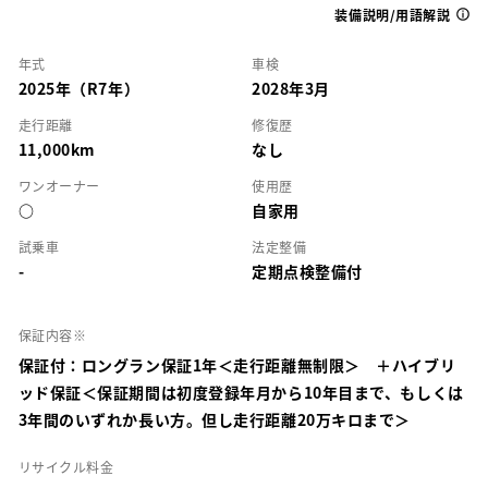
装備説明/用語解説
年式
車検
2025年（R7年）
2028年3月
走行距離
修復歴
11,000km
なし
ワンオーナー
使用歴
○
自家用
試乗車
法定整備
-
定期点検整備付
保証内容※
保証付：ロングラン保証1年＜走行距離無制限＞ ＋ハイブリ
ッド保証＜保証期間は初度登録年月から10年目まで、もしくは
3年間のいずれか長い方。但し走行距離20万キロまで＞
リサイクル料金