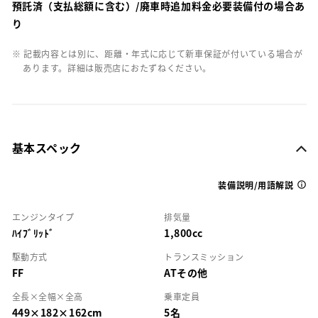
預託済（支払総額に含む）/廃車時追加料金必要装備付の場合あ
り
※ 記載内容とは別に、距離・年式に応じて新車保証が付いている場合が
あります。詳細は販売店におたずねください。
基本スペック
装備説明/用語解説
エンジンタイプ
排気量
ﾊｲﾌﾞﾘｯﾄﾞ
1,800cc
駆動方式
トランスミッション
FF
ATその他
全長×全幅×全高
乗車定員
449×182×162cm
5名