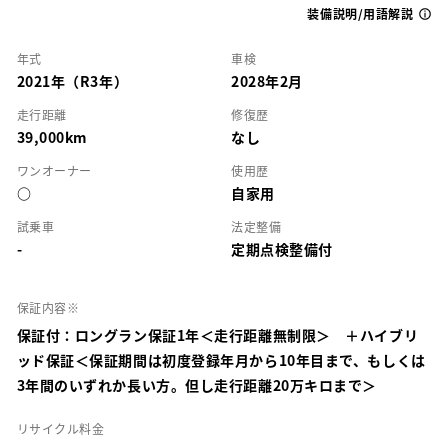
装備説明/用語解説
年式
車検
2021年（R3年）
2028年2月
走行距離
修復歴
39,000km
なし
ワンオーナー
使用歴
○
自家用
試乗車
法定整備
-
定期点検整備付
保証内容※
保証付：ロングラン保証1年＜走行距離無制限＞ ＋ハイブリ
ッド保証＜保証期間は初度登録年月から10年目まで、もしくは
3年間のいずれか長い方。但し走行距離20万キロまで＞
リサイクル料金