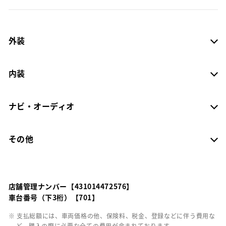
外装
内装
ナビ・オーディオ
その他
店舗管理ナンバー【431014472576】
車台番号（下3桁）【701】
※ 支払総額には、車両価格の他、保険料、税金、登録などに伴う費用な
ど、購入の際に必要な全ての費用が含まれております。