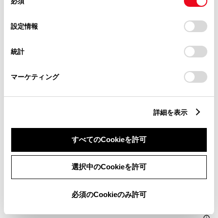
必須
意
の
「すべてのCookieを許可」をクリックすることで、お客様の
選
デバイスにすべてのCookie(クッキー)が保存されることに同
設定情報
パワーウィンドウ
択
意したことになります。Cookie(クッキー)のオプトアウト、
設定の変更、同意を撤回したりするにあたっては、当社の
統計
「
Cookie（クッキー）情報の取り扱いについて
」をご覧くだ
ABS
さい。
マーケティング
横滑防止装置
詳細を表示
キーレス
すべてのCookieを許可
：ｽﾏｰﾄｷ-
選択中のCookieを許可
リモコンスターター
必須のCookieのみ許可
ETC