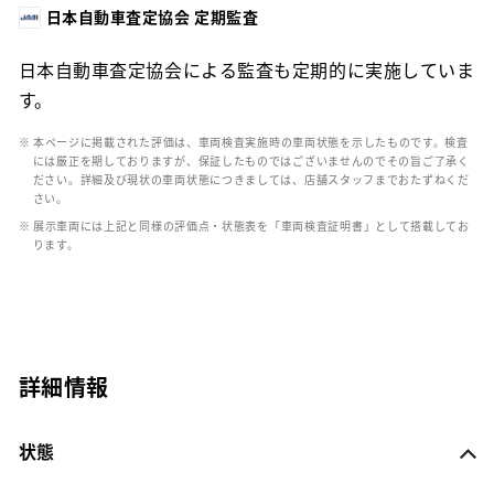
日本自動車査定協会 定期監査
日本自動車査定協会による監査も定期的に実施していま
す。
※ 本ページに掲載された評価は、車両検査実施時の車両状態を示したものです。検査
には厳正を期しておりますが、保証したものではございませんのでその旨ご了承く
ださい。詳細及び現状の車両状態につきましては、店舗スタッフまでおたずねくだ
さい。
※ 展示車両には上記と同様の評価点・状態表を「車両検査証明書」として搭載してお
ります。
詳細情報
状態