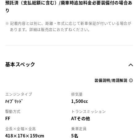
預託済（支払総額に含む）/廃車時追加料金必要装備付の場合あ
り
※ 記載内容とは別に、距離・年式に応じて新車保証が付いている場合が
あります。詳細は販売店におたずねください。
基本スペック
装備説明/用語解説
エンジンタイプ
排気量
ﾊｲﾌﾞﾘｯﾄﾞ
1,500cc
駆動方式
トランスミッション
FF
ATその他
全長×全幅×全高
乗車定員
418×176×159cm
5名