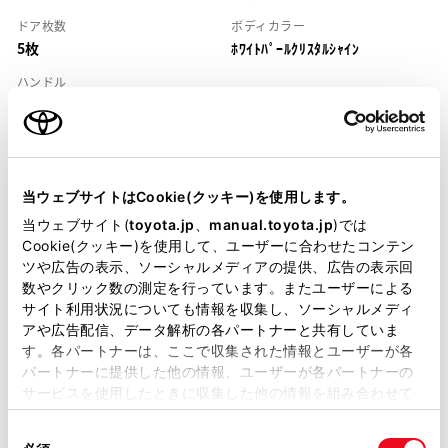
ドア枚数
ボディカラー
5枚
ﾎﾜｲﾄﾊﾟｰﾙｸﾘｽﾀﾙｼｬｲﾝ
ハンドル
右
当ウェブサイトはCookie(クッキー)を使用します。
当ウェブサイト(
toyota.jp
、
manual.toyota.jp
)では
Cookie(クッキー)を使用して、ユーザーに合わせたコンテン
装備・仕様
ツや広告の表示、ソーシャルメディアの提供、広告の表示回
数やクリック数の測定を行っています。またユーザーによる
装備説明/用語解説
サイト利用状況についても情報を収集し、ソーシャルメディ
アや広告配信、データ解析の各パートナーと共有していま
す。各パートナーは、ここで収集された情報とユーザーが各
基本装備
パートナーに提供した他の情報、ユーザーが各パートナーの
サービスを使用したときに収集した他の情報を組み合わせて
使用することがあります。当ウェブサイトの使用を続行する
同
とCookie(クッキー)に同意したこととなります。
パワステ