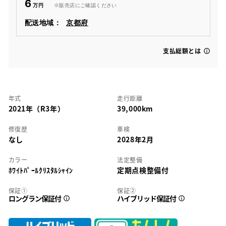
6
※販売店にご確認ください
配送地域：
京都府
支払総額とは
年式
走行距離
2021年（R3年）
39,000km
修復歴
車検
なし
2028年2月
カラー
法定整備
ﾎﾜｲﾄﾊﾟｰﾙｸﾘｽﾀﾙｼｬｲﾝ
定期点検整備付
保証①
保証②
ロングラン保証付
ハイブリッド保証付