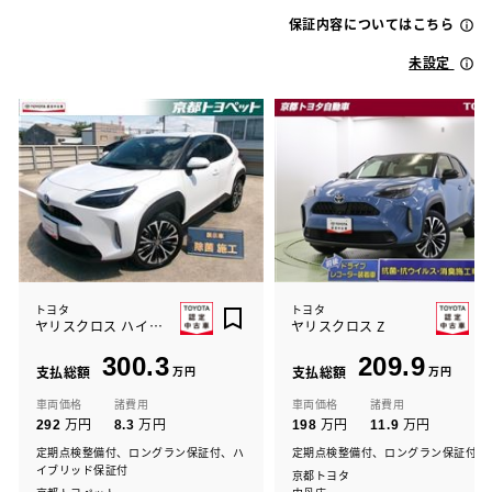
保証内容についてはこちら
未設定
トヨタ
トヨタ
ヤリスクロス ハイブリッドZ
ヤリスクロス Z
300.3
209.9
支払総額
万円
支払総額
万円
車両価格
諸費用
車両価格
諸費用
万円
万円
万円
万円
292
8.3
198
11.9
定期点検整備付、ロングラン保証付、ハ
定期点検整備付、ロングラン保証付
イブリッド保証付
京都トヨタ