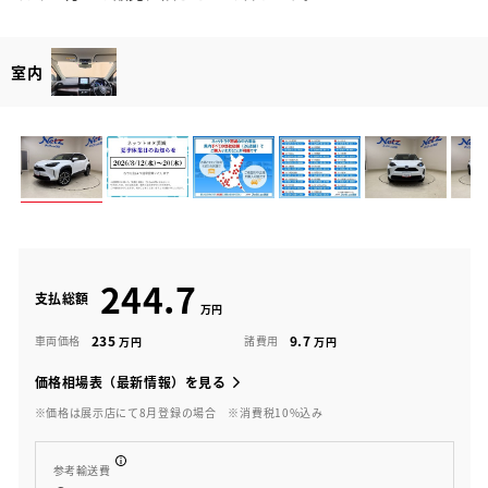
室内
244.7
支払総額
235
9.7
車両価格
諸費用
価格相場表（最新情報）を見る
※価格は展示店にて8月登録の場合
※消費税10%込み
参考輸送費