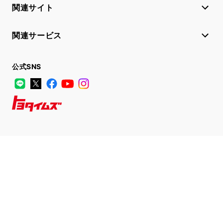
関連サイト
関連サービス
公式SNS
LINE
X
Facebook
YouTube
Instagram
トヨタイムズ
TOYOTA Mail Magazine
登録はこちら
サイトマップ
サイト利用について
個人情報の取扱いについて
TOYOTAアカウント利用規約
反社会的勢力に対する基本方針
企業情報
リコール情報