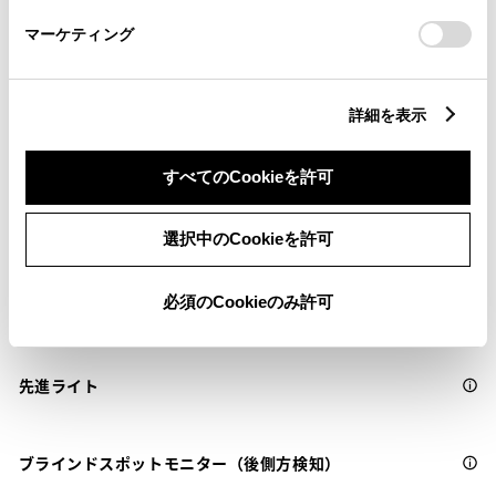
さい。
サポカーS
マーケティング
衝突被害軽減ブレーキ
詳細を表示
Toyota Safety Sense・Lexus Safety Systemのﾌﾟﾘｸﾗｯｼｭｾｰﾌﾃｨ
（対車両・歩行者）
すべてのCookieを許可
車線逸脱警報
選択中のCookieを許可
必須のCookieのみ許可
クルーズコントロール
先進ライト
ブラインドスポットモニター（後側方検知）