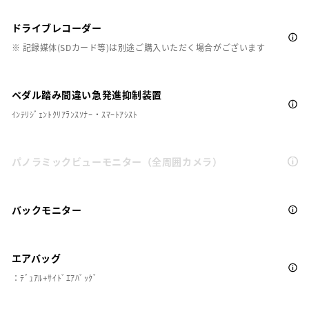
ドライブレコーダー
※ 記録媒体(SDカード等)は別途ご購入いただく場合がございます
ペダル踏み間違い急発進抑制装置
ｲﾝﾃﾘｼﾞｪﾝﾄｸﾘｱﾗﾝｽｿﾅｰ・ｽﾏｰﾄｱｼｽﾄ
パノラミックビューモニター（全周囲カメラ）
バックモニター
エアバッグ
：ﾃﾞｭｱﾙ+ｻｲﾄﾞｴｱﾊﾞｯｸﾞ