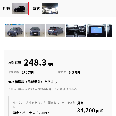
外観
室内
248.3
支払総額
240
8.3
車両価格
諸費用
価格相場表（最新情報）を見る
※価格は展示店にて8月登録の場合
※消費税10%込み
月々
パオタの中古車楽々お支払 頭金なし ボーナス無
し
34,700
円
頭金・ボーナス払い0円！