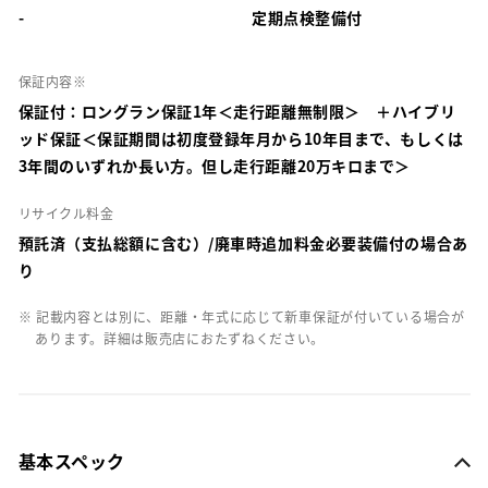
-
定期点検整備付
保証内容※
保証付：ロングラン保証1年＜走行距離無制限＞ ＋ハイブリ
ッド保証＜保証期間は初度登録年月から10年目まで、もしくは
3年間のいずれか長い方。但し走行距離20万キロまで＞
リサイクル料金
預託済（支払総額に含む）/廃車時追加料金必要装備付の場合あ
り
※ 記載内容とは別に、距離・年式に応じて新車保証が付いている場合が
あります。詳細は販売店におたずねください。
基本スペック