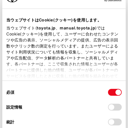
キーレス
：ｽﾏｰﾄｷ-
当ウェブサイトはCookie(クッキー)を使用します。
当ウェブサイト(
toyota.jp
、
manual.toyota.jp
)では
Cookie(クッキー)を使用して、ユーザーに合わせたコンテン
リモコンスターター
ツや広告の表示、ソーシャルメディアの提供、広告の表示回
数やクリック数の測定を行っています。またユーザーによる
サイト利用状況についても情報を収集し、ソーシャルメディ
ETC
アや広告配信、データ解析の各パートナーと共有していま
す。各パートナーは、ここで収集された情報とユーザーが各
※ セットアップ費用は別途申し受けます
パートナーに提供した他の情報、ユーザーが各パートナーの
サービスを使用したときに収集した他の情報を組み合わせて
使用することがあります。当ウェブサイトの使用を続行する
同
とCookie(クッキー)に同意したこととなります。
必須
意
の
「すべてのCookieを許可」をクリックすることで、お客様の
安全装置・運転サポート
選
デバイスにすべてのCookie(クッキー)が保存されることに同
設定情報
択
意したことになります。Cookie(クッキー)のオプトアウト、
設定の変更、同意を撤回したりするにあたっては、当社の
統計
「
Cookie（クッキー）情報の取り扱いについて
」をご覧くだ
サポカー