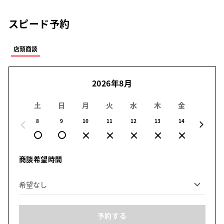
スピード予約
店頭商談
2026年8月
土
日
月
火
水
木
金
土
8
9
10
11
12
13
14
15
商談希望時間
予約する