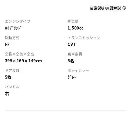
装備説明/用語解説
エンジンタイプ
排気量
ﾊｲﾌﾞﾘｯﾄﾞ
1,500cc
駆動方式
トランスミッション
FF
CVT
全長×全幅×全高
乗車定員
395×169×149cm
5名
ドア枚数
ボディカラー
5枚
ｸﾞﾚｰ
ハンドル
右