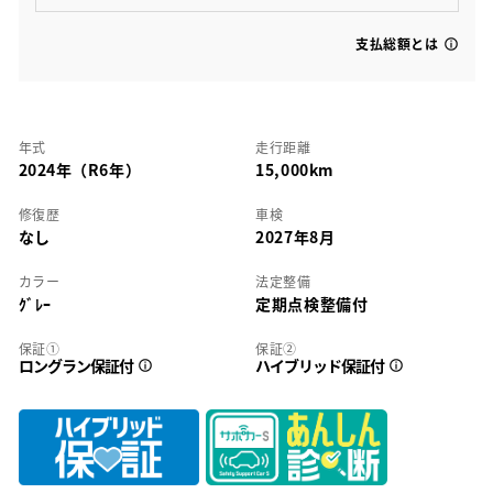
支払総額とは
年式
走行距離
2024年（R6年）
15,000km
修復歴
車検
なし
2027年8月
カラー
法定整備
ｸﾞﾚｰ
定期点検整備付
保証①
保証②
ロングラン保証付
ハイブリッド保証付