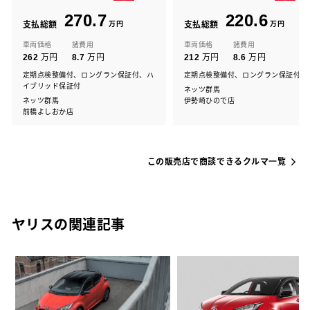
270.7
220.6
支払総額
万円
支払総額
万円
車両価格
諸費用
車両価格
諸費用
万円
万円
万円
万円
262
8.7
212
8.6
定期点検整備付、ロングラン保証付、ハ
定期点検整備付、ロングラン保証付
イブリッド保証付
ネッツ群馬
ネッツ群馬
伊勢崎ひので店
前橋よしおか店
この販売店で商談できるクルマ一覧
ヤリスの関連記事
変
り