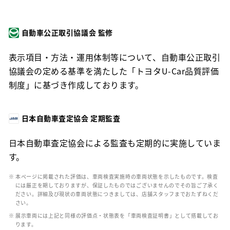
自動車公正取引協議会 監修
表示項目・方法・運用体制等について、自動車公正取引
協議会の定める基準を満たした「トヨタU-Car品質評価
制度」に基づき作成しております。
日本自動車査定協会 定期監査
日本自動車査定協会による監査も定期的に実施していま
す。
※ 本ページに掲載された評価は、車両検査実施時の車両状態を示したものです。検査
には厳正を期しておりますが、保証したものではございませんのでその旨ご了承く
ださい。詳細及び現状の車両状態につきましては、店舗スタッフまでおたずねくだ
さい。
※ 展示車両には上記と同様の評価点・状態表を「車両検査証明書」として搭載してお
ります。