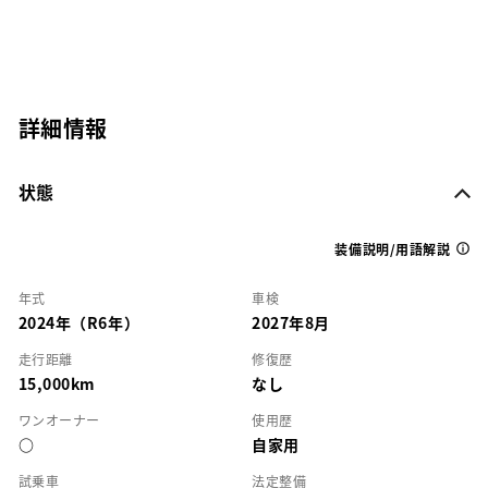
詳細情報
状態
装備説明/用語解説
年式
車検
2024年（R6年）
2027年8月
走行距離
修復歴
15,000km
なし
ワンオーナー
使用歴
○
自家用
試乗車
法定整備