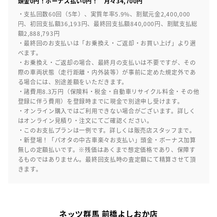
頭金0円！ボーナス払い0円！ 月々34,700円
・支払回数60回（5年）、実質年率5.9%、割賦元金2,400,000
円、初回支払額36,193円、最終回支払額840,000円、割賦支払総
額2,888,793円
・最終回のお支払いは「お乗換え・ご返却・お買い上げ」より選
べます。
・お乗換え・ご返却の場合、最終月の支払いは不要ですが、その
際の車両状態（走行距離・内外装等）が事前に定めた規定外であ
る場合には、別途差額をいただきます。
・諸費用8.3万円（保険料・税金・自動車リサイクル料金・その他
登録に伴う費用）を登録時までに現金で別途申し受けます。
・オンライン購入ではご利用できない場合がございます。詳しく
はオンライン見積り・注文にてご確認ください。
・このお支払プランは一例です。詳しくは販売店スタッフまで。
・新登場！「パオタの中古車楽々お支払い」頭金・ボーナス加算
無しの定額払いです。※残価はあくまで想定価格であり、保障す
るものではありません。最終回支払時の査定額にて精算させて頂
きます。
ネッツ群馬 前橋よしおか店