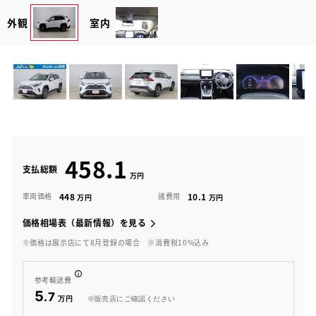
外観
室内
458.1
支払総額
448
10.1
車両価格
諸費用
価格相場表（最新情報）を見る
※価格は展示店にて8月登録の場合
※消費税10%込み
参考輸送費
5
.7
※販売店にご確認ください