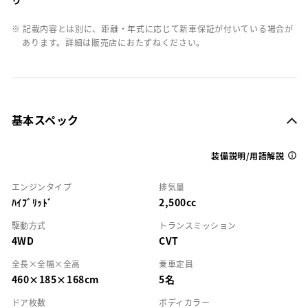
※ 記載内容とは別に、距離・年式に応じて新車保証が付いている場合が
あります。詳細は販売店におたずねください。
基本スペック
装備説明/用語解説
エンジンタイプ
排気量
ﾊｲﾌﾞﾘｯﾄﾞ
2,500cc
駆動方式
トランスミッション
4WD
CVT
全長×全幅×全高
乗車定員
460×185×168cm
5名
ドア枚数
ボディカラー