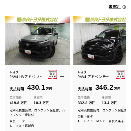
未設定
トヨタ
トヨタ
RAV4 HVアドベ オフロード2
RAV4 アドベンチャー オフロート
430.1
346.2
支払総額
万円
支払総額
万円
車両価格
諸費用
車両価格
諸費用
万円
万円
万円
万円
419.8
10.3
332.8
13.4
定期点検整備付、ロングラン保証付、ハ
定期点検整備付、ロングラン保証付
イブリッド保証付
奈良トヨタ
奈良トヨタ
Ｕ－Ｃａｒ Ｍａｘ 奈良八条店
Ｕ－ｃａｒ葛城店