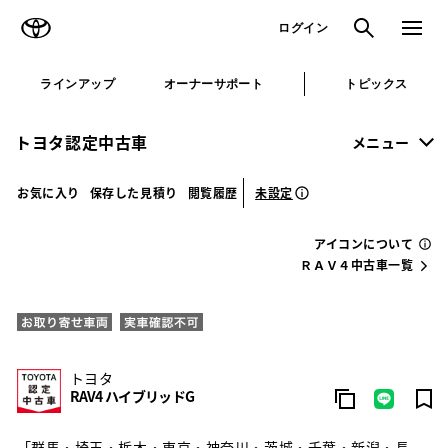
TOYOTA
検索
メニュ
ログイン
ラインアップ
オーナーサポート
トピックス
トヨタ認定中古車
メニュー
未設定
お気に入り
保存した見積り
閲覧履歴
アイコンについて
ＲＡＶ４中古車一覧
トヨタ
RAV4 ハイブリッドG
「群馬・埼玉・栃木・東京・神奈川・茨城・千葉・新潟・長