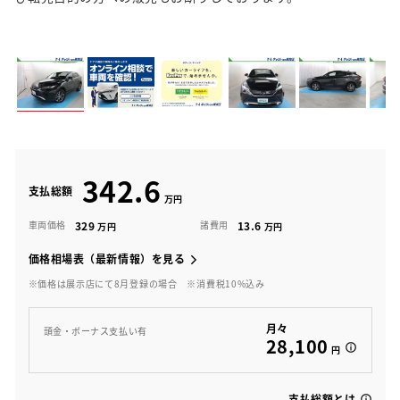
342.6
支払総額
329
13.6
車両価格
諸費用
価格相場表（最新情報）を見る
※価格は展示店にて8月登録の場合
※消費税10%込み
月々
頭金・ボーナス支払い有
28,100
円
支払総額とは