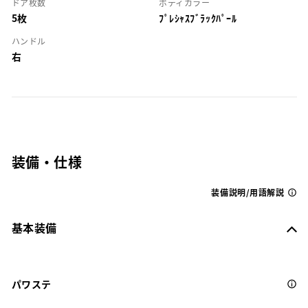
ドア枚数
ボディカラー
5枚
ﾌﾟﾚｼｬｽﾌﾞﾗｯｸﾊﾟｰﾙ
ハンドル
右
装備・仕様
装備説明/用語解説
基本装備
パワステ