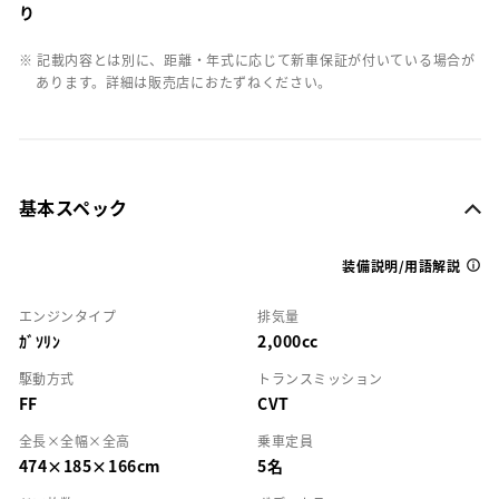
り
※ 記載内容とは別に、距離・年式に応じて新車保証が付いている場合が
あります。詳細は販売店におたずねください。
基本スペック
装備説明/用語解説
エンジンタイプ
排気量
ｶﾞｿﾘﾝ
2,000cc
駆動方式
トランスミッション
FF
CVT
全長×全幅×全高
乗車定員
474×185×166cm
5名