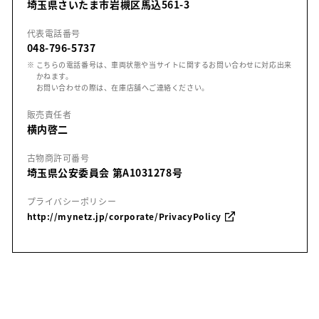
埼玉県さいたま市岩槻区馬込561-3
代表電話番号
048-796-5737
※ こちらの電話番号は、車両状態や当サイトに関するお問い合わせに対応出来
かねます。
お問い合わせの際は、在庫店舗へご連絡ください。
販売責任者
横内啓二
古物商許可番号
埼玉県公安委員会 第A1031278号
プライバシーポリシー
http://mynetz.jp/corporate/PrivacyPolicy