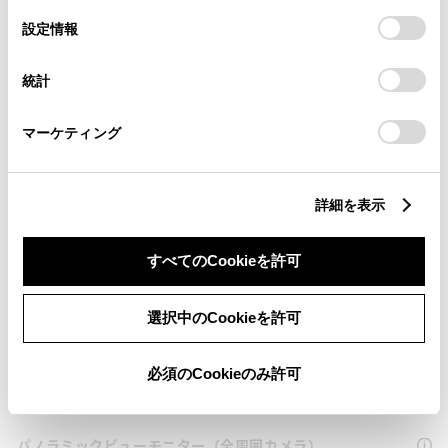
の
「すべてのCookieを許可」をクリックすることで、お客様の
選
デバイスにすべてのCookie(クッキー)が保存されることに同
設定情報
クルーズコントロール
択
意したことになります。Cookie(クッキー)のオプトアウト、
設定の変更、同意を撤回したりするにあたっては、当社の
統計
「
Cookie（クッキー）情報の取り扱いについて
」をご覧くだ
さい。
先進ライト
マーケティング
ブラインドスポットモニター（後側方検知）
詳細を表示
ドライブレコーダー
すべてのCookieを許可
※ 記録媒体(SDカード等)は別途ご購入いただく場合がございます
選択中のCookieを許可
ペダル踏み間違い急発進抑制装置
必須のCookieのみ許可
ｲﾝﾃﾘｼﾞｪﾝﾄｸﾘｱﾗﾝｽｿﾅｰ・ｽﾏｰﾄｱｼｽﾄ
パノラミックビューモニター（全周囲カメラ）