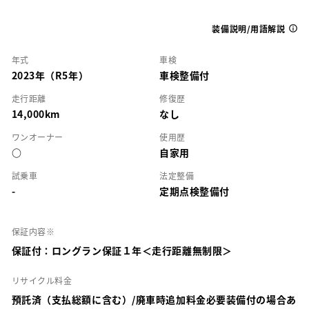
装備説明/用語解説
年式
車検
2023年（R5年）
車検整備付
走行距離
修復歴
14,000km
なし
ワンオーナー
使用歴
○
自家用
試乗車
法定整備
-
定期点検整備付
保証内容※
保証付：ロングラン保証１年＜走行距離無制限＞
リサイクル料金
預託済（支払総額に含む）/廃車時追加料金必要装備付の場合あ