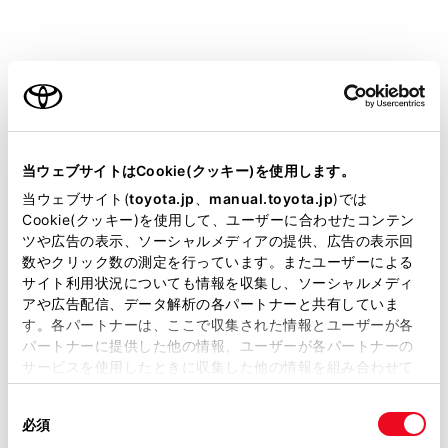
安全装置・運転サポート
当ウェブサイトはCookie(クッキー)を使用します。
当ウェブサイト(
toyota.jp
、
manual.toyota.jp
)では
サポカー
Cookie(クッキー)を使用して、ユーザーに合わせたコンテン
サポカーS
ツや広告の表示、ソーシャルメディアの提供、広告の表示回
数やクリック数の測定を行っています。またユーザーによる
サイト利用状況についても情報を収集し、ソーシャルメディ
衝突被害軽減ブレーキ
アや広告配信、データ解析の各パートナーと共有していま
す。各パートナーは、ここで収集された情報とユーザーが各
Toyota Safety Sense・Lexus Safety Systemのﾌﾟﾘｸﾗｯｼｭｾｰﾌﾃｨ
パートナーに提供した他の情報、ユーザーが各パートナーの
（対車両・歩行者）
サービスを使用したときに収集した他の情報を組み合わせて
使用することがあります。当ウェブサイトの使用を続行する
同
とCookie(クッキー)に同意したこととなります。
車線逸脱警報
必須
意