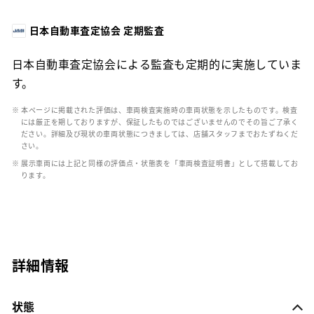
日本自動車査定協会 定期監査
日本自動車査定協会による監査も定期的に実施していま
す。
※ 本ページに掲載された評価は、車両検査実施時の車両状態を示したものです。検査
には厳正を期しておりますが、保証したものではございませんのでその旨ご了承く
ださい。詳細及び現状の車両状態につきましては、店舗スタッフまでおたずねくだ
さい。
※ 展示車両には上記と同様の評価点・状態表を「車両検査証明書」として搭載してお
ります。
詳細情報
状態