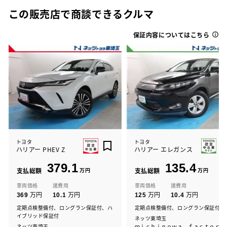
この販売店で商談できるクルマ
保証内容についてはこちら
トヨタ
トヨタ
ハリアー PHEV Z
ハリアー エレガンス
379.1
135.4
支払総額
万円
支払総額
万円
車両価格
諸費用
車両価格
諸費用
万円
万円
万円
万円
369
10.1
125
10.4
定期点検整備付、ロングラン保証付、ハ
定期点検整備付、ロングラン保証付
イブリッド保証付
ネッツ東埼玉
ネッツ東埼玉
ｍｉｃｈｉｎｏｗａ ｆａｃｔｏｒ