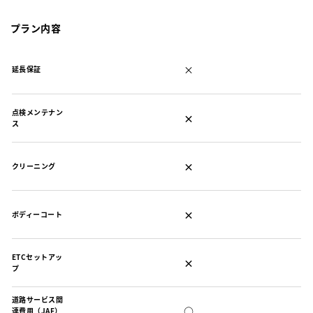
プラン内容
×
延長保証
点検メンテナン
×
ス
×
クリーニング
×
ボディーコート
ETCセットアッ
×
プ
道路サービス関
○
連費用（JAF）