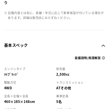
り
※ 記載内容とは別に、距離・年式に応じて新車保証が付いている場合が
あります。詳細は販売店におたずねください。
基本スペック
装備説明/用語解説
エンジンタイプ
排気量
ﾊｲﾌﾞﾘｯﾄﾞ
2,500cc
駆動方式
トランスミッション
4WD
ATその他
全長×全幅×全高
乗車定員
460×185×168cm
5名