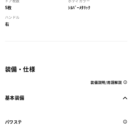
ドア枚数
ボディカラー
5枚
ｼﾙﾊﾞｰﾒﾀﾘｯｸ
ハンドル
右
装備・仕様
装備説明/用語解説
基本装備
パワステ