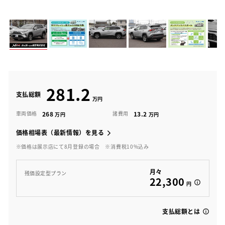
281.2
支払総額
268
13.2
車両価格
諸費用
価格相場表（最新情報）を見る
※価格は展示店にて8月登録の場合
※消費税10%込み
月々
残価設定型プラン
22,300
円
支払総額とは