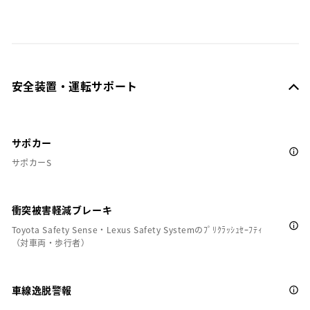
安全装置・運転サポート
サポカー
サポカーS
衝突被害軽減ブレーキ
Toyota Safety Sense・Lexus Safety Systemのﾌﾟﾘｸﾗｯｼｭｾｰﾌﾃｨ
（対車両・歩行者）
車線逸脱警報