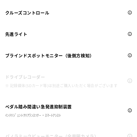
クルーズコントロール
先進ライト
ブラインドスポットモニター（後側方検知）
ドライブレコーダー
※ 記録媒体(SDカード等)は別途ご購入いただく場合がございます
ペダル踏み間違い急発進抑制装置
ｲﾝﾃﾘｼﾞｪﾝﾄｸﾘｱﾗﾝｽｿﾅｰ・ｽﾏｰﾄｱｼｽﾄ
パノラミックビューモニター（全周囲カメラ）