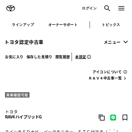
TOYOTA
検索
メニュ
ログイン
ラインアップ
オーナーサポート
トピックス
トヨタ認定中古車
メニュー
未設定
お気に入り
保存した見積り
閲覧履歴
アイコンについて
ＲＡＶ４中古車一覧
トヨタ
RAV4 ハイブリッドG
９インチＳＤナビ バックモニター ＥＴＣ付です（＾＾）