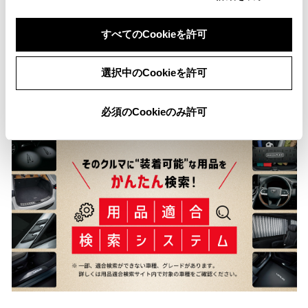
※ 「定期点検整備なし(要整備箇所あり)」の場合、整備箇所につきまし
ては、販売店へお問い合わせください。
すべてのCookieを許可
※ 「修復歴あり」の場合、修復部位の詳細につきましては、販売店へお
問い合わせください。
※ 「車検整備付」の場合、車検の有効期限が切れているため、納車時ま
選択中のCookieを許可
でに、乗用車は24ヵ月、商用車などは12ヵ月定期点検整備を実施
し、車検を取得して納車します（費用は支払総額に含む）。
必須のCookieのみ許可