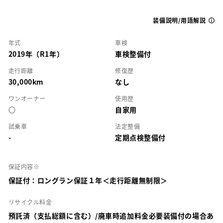
装備説明/用語解説
年式
車検
2019年（R1年）
車検整備付
走行距離
修復歴
30,000km
なし
ワンオーナー
使用歴
○
自家用
試乗車
法定整備
-
定期点検整備付
保証内容※
保証付：ロングラン保証１年＜走行距離無制限＞
リサイクル料金
預託済（支払総額に含む）/廃車時追加料金必要装備付の場合あ