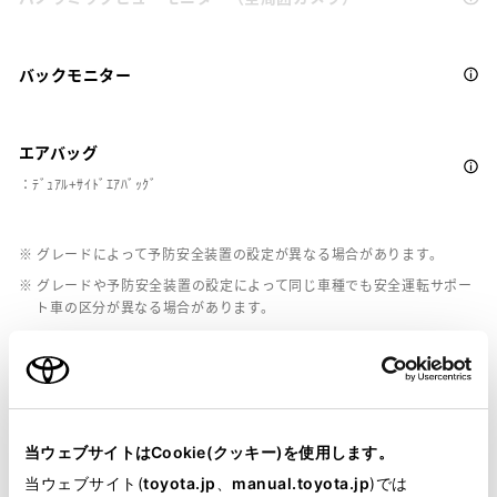
バックモニター
エアバッグ
：ﾃﾞｭｱﾙ+ｻｲﾄﾞｴｱﾊﾞｯｸﾞ
※ グレードによって予防安全装置の設定が異なる場合があります。
※ グレードや予防安全装置の設定によって同じ車種でも安全運転サポー
ト車の区分が異なる場合があります。
※ 予防安全装置の各機能の作動には、速度や対象物等の条件がありま
す。また、道路状況、車両状態、天候等により作動しない場合があり
ます。詳しくは、販売店スタッフにおたずねください。
※ 予防安全装置はドライバーの安全運転を支援するためのものです。機
能を過信せず、安全運転を心掛けてください。
当ウェブサイトはCookie(クッキー)を使用します。
当ウェブサイト(
toyota.jp
、
manual.toyota.jp
)では