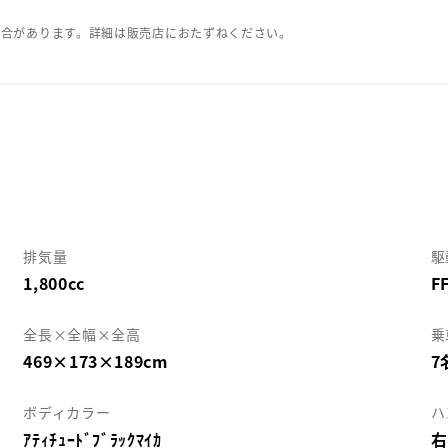
場合があります。詳細は販売店におたずねください。
排気量
駆
1,800cc
F
全長×全幅×全高
乗
469×173×189cm
7
ボディカラー
ハ
ｱﾃｨﾁｭｰﾄﾞﾌﾞﾗｯｸﾏｲｶ
右