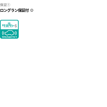
保証①
ロングラン保証付
2
39
限定企画！！ １２月２７日（日）まで、ミニバン祭りを実施します
ィングはガードコスメＳＰ・ダブルＧＮとなります。お車をピカピ