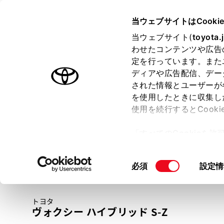
TOYOTA
当ウェブサイトはCooki
当ウェブサイト(
toyota.
わせたコンテンツや広告
ラインアップ
オーナーサポート
トピックス
定を行っています。また
ディアや広告配信、デー
トヨタ認定中古車
された情報とユーザーが
を使用したときに収集し
中古車を探す
トヨタ認定中古車の魅力
3つの買い方
使用を続行するとCook
「すべてのCookieを
ー)が保存されることに同
更、同意を撤回したりす
同
必須
設定情
て
」をご覧ください。
意
の
トヨタ
選
ヴォクシー ハイブリッド S-Z
択