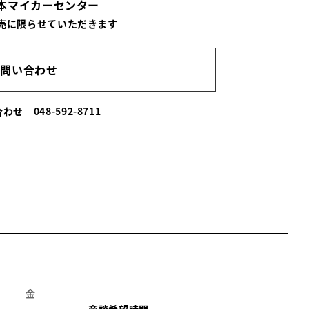
北本マイカーセンター
売に限らせていただきます
お問い合わせ
い合わせ
048-592-8711
金
土
日
月
火
水
木
商談希望時間