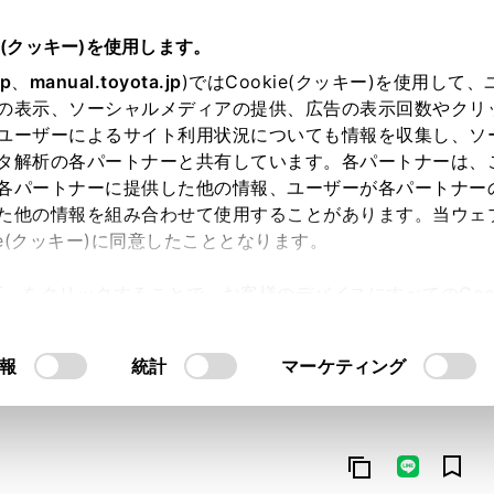
e(クッキー)を使用します。
jp
、
manual.toyota.jp
)ではCookie(クッキー)を使用して
の表示、ソーシャルメディアの提供、広告の表示回数やクリ
ユーザーによるサイト利用状況についても情報を収集し、ソ
タ解析の各パートナーと共有しています。各パートナーは、
各パートナーに提供した他の情報、ユーザーが各パートナー
た他の情報を組み合わせて使用することがあります。当ウェ
オンライン購入
お気に入り
保存した見積り
閲覧履歴
お住まいの地
ie(クッキー)に同意したこととなります。
許可」をクリックすることで、お客様のデバイスにすべてのCook
意したことになります。Cookie(クッキー)のオプトアウト
るにあたっては、当社の「
Cookie（クッキー）情報の取り
報
統計
マーケティング