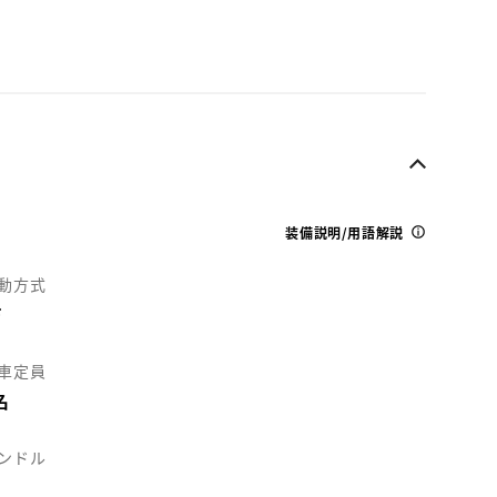
装備説明/用語解説
動方式
F
車定員
名
ンドル