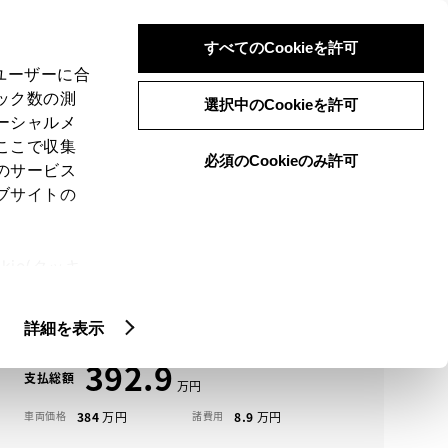
検索
メニュー
ログイン
すべてのCookieを許可
、ユーザーに合
ック数の測
選択中のCookieを許可
ーシャルメ
ここで収集
必須のCookieのみ許可
メニュー
のサービス
ブサイトの
域
未設定
ie(クッキ
アイコンについて
、設定の変
ヴォクシー中古車一覧
扱いについ
詳細を表示
392.9
支払総額
384
8.9
車両価格
諸費用