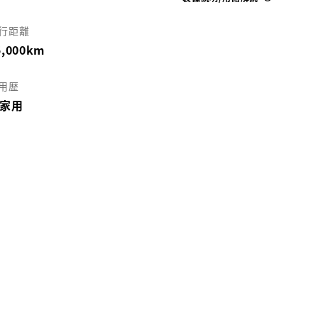
各種お問い合わせ
行距離
5,000km
お気に入り追加
用歴
ネッツ埼玉 北本マイカーセンター
家用
近隣都道府県への販売に限らせていただきます
お電話でのお問い合わせ
048-592-8711