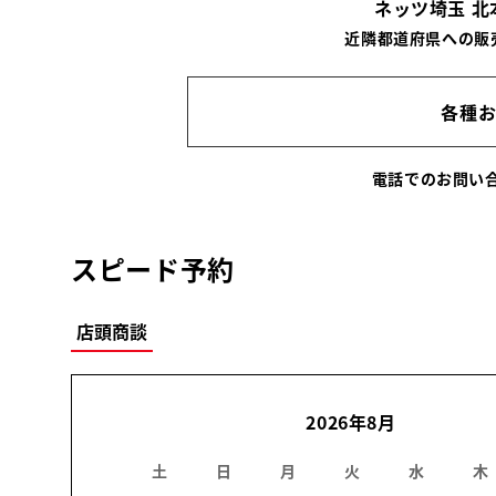
ネッツ埼玉 
近隣都道府県への販
各種
電話でのお問
スピード予約
店頭商談
2026年8月
土
日
月
火
水
木