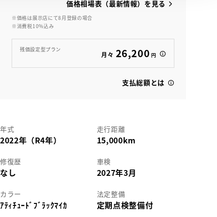
価格相場表（最新情報）を見る
※価格は展示店にて8月登録の場合
※消費税10%込み
残価設定型プラン
26,200
月々
円
支払総額とは
年式
走行距離
2022年（R4年）
15,000km
修復歴
車検
なし
2027年3月
カラー
法定整備
ｱﾃｨﾁｭｰﾄﾞﾌﾞﾗｯｸﾏｲｶ
定期点検整備付