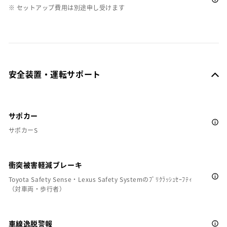
※ セットアップ費用は別途申し受けます
安全装置・運転サポート
サポカー
サポカーS
衝突被害軽減ブレーキ
Toyota Safety Sense・Lexus Safety Systemのﾌﾟﾘｸﾗｯｼｭｾｰﾌﾃｨ
（対車両・歩行者）
車線逸脱警報