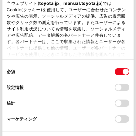
当ウェブサイト(
toyota.jp
、
manual.toyota.jp
)では
Cookie(クッキー)を使用して、ユーザーに合わせたコンテン
ツや広告の表示、ソーシャルメディアの提供、広告の表示回
数やクリック数の測定を行っています。またユーザーによる
外装
サイト利用状況についても情報を収集し、ソーシャルメディ
アや広告配信、データ解析の各パートナーと共有していま
す。各パートナーは、ここで収集された情報とユーザーが各
内装
パートナーに提供した他の情報、ユーザーが各パートナーの
サービスを使用したときに収集した他の情報を組み合わせて
使用することがあります。当ウェブサイトの使用を続行する
ナビ・オーディオ
同
とCookie(クッキー)に同意したこととなります。
必須
意
の
「すべてのCookieを許可」をクリックすることで、お客様の
その他
選
デバイスにすべてのCookie(クッキー)が保存されることに同
設定情報
択
意したことになります。Cookie(クッキー)のオプトアウト、
設定の変更、同意を撤回したりするにあたっては、当社の
統計
「
Cookie（クッキー）情報の取り扱いについて
」をご覧くだ
店舗管理ナンバー【434026147028】
さい。
車台番号（下3桁）【694】
マーケティング
※ 支払総額には、車両価格の他、保険料、税金、登録などに伴う費用な
ど、購入の際に必要な全ての費用が含まれております。