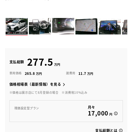
277.5
支払総額
265.8
11.7
車両価格
諸費用
価格相場表（最新情報）を見る
※価格は展示店にて8月登録の場合
※消費税10%込み
月々
残価設定型プラン
17,000
円
支払総額とは