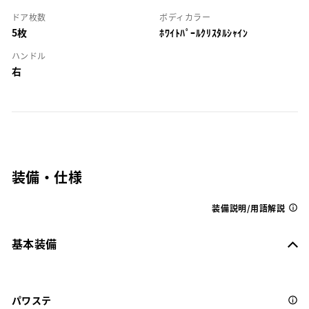
ドア枚数
ボディカラー
5枚
ﾎﾜｲﾄﾊﾟｰﾙｸﾘｽﾀﾙｼｬｲﾝ
ハンドル
右
装備・仕様
装備説明/用語解説
基本装備
パワステ