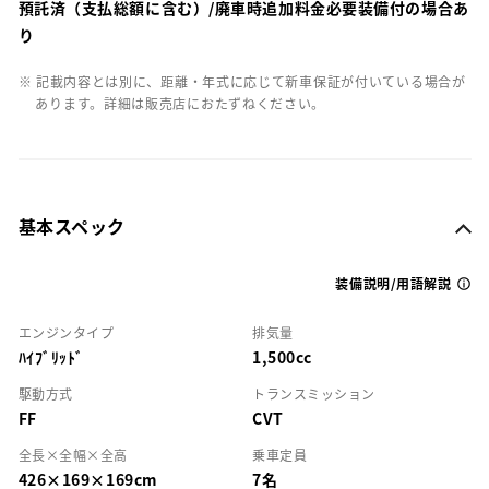
預託済（支払総額に含む）/廃車時追加料金必要装備付の場合あ
り
※ 記載内容とは別に、距離・年式に応じて新車保証が付いている場合が
あります。詳細は販売店におたずねください。
基本スペック
装備説明/用語解説
エンジンタイプ
排気量
ﾊｲﾌﾞﾘｯﾄﾞ
1,500cc
駆動方式
トランスミッション
FF
CVT
全長×全幅×全高
乗車定員
426×169×169cm
7名