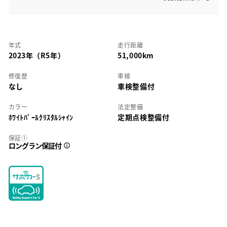
年式
走行距離
2023年（R5年）
51,000km
修復歴
車検
なし
車検整備付
カラー
法定整備
ﾎﾜｲﾄﾊﾟｰﾙｸﾘｽﾀﾙｼｬｲﾝ
定期点検整備付
保証①
ロングラン保証付