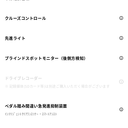
クルーズコントロール
先進ライト
ブラインドスポットモニター（後側方検知）
ドライブレコーダー
※ 記録媒体(SDカード等)は別途ご購入いただく場合がございます
ペダル踏み間違い急発進抑制装置
ｲﾝﾃﾘｼﾞｪﾝﾄｸﾘｱﾗﾝｽｿﾅｰ・ｽﾏｰﾄｱｼｽﾄ