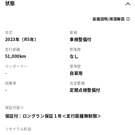
状態
装備説明/用語解説
年式
車検
2023年（R5年）
車検整備付
走行距離
修復歴
51,000km
なし
ワンオーナー
使用歴
-
自家用
試乗車
法定整備
-
定期点検整備付
保証内容※
保証付：ロングラン保証１年＜走行距離無制限＞
リサイクル料金