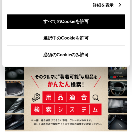
詳細を表示
※ 「定期点検整備なし(要整備箇所あり)」の場合、整備箇所につきまし
ては、販売店へお問い合わせください。
すべてのCookieを許可
※ 「修復歴あり」の場合、修復部位の詳細につきましては、販売店へお
問い合わせください。
※ 「車検整備付」の場合、車検の有効期限が切れているため、納車時ま
選択中のCookieを許可
でに、乗用車は24ヵ月、商用車などは12ヵ月定期点検整備を実施
し、車検を取得して納車します（費用は支払総額に含む）。
必須のCookieのみ許可