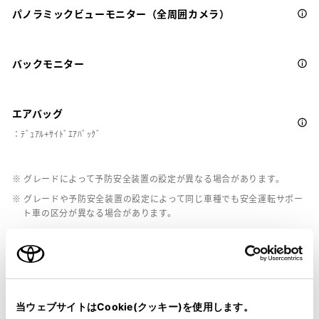
パノラミックビューモニター（全周囲カメラ）
バックモニター
エアバッグ
：ﾃﾞｭｱﾙ+ｻｲﾄﾞｴｱﾊﾞｯｸﾞ
※ グレードによって予防安全装置の設定が異なる場合があります。
※ グレードや予防安全装置の設定によって同じ車種でも安全運転サポー
ト車の区分が異なる場合があります。
※ 予防安全装置の各機能の作動には、速度や対象物等の条件がありま
す。また、道路状況、車両状態、天候等により作動しない場合があり
ます。詳しくは、販売店スタッフにおたずねください。
※ 予防安全装置はドライバーの安全運転を支援するためのものです。機
能を過信せず、安全運転を心掛けてください。
当ウェブサイトはCookie(クッキー)を使用します。