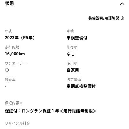
状態
装備説明/用語解説
年式
車検
2023年（R5年）
車検整備付
走行距離
修復歴
16,000km
なし
ワンオーナー
使用歴
○
自家用
試乗車
法定整備
-
定期点検整備付
保証内容※
保証付：ロングラン保証１年＜走行距離無制限＞
リサイクル料金