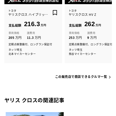
トヨタ
トヨタ
ヤリスクロス ハイブリッド G
ヤリスクロス HV Z
216.3
262
支払総額
万円
支払総額
万円
車両価格
諸費用
車両価格
諸費用
万円
万円
万円
万円
205
11.3
253
9
定期点検整備付、ロングラン保証付
定期点検整備付、ロングラン保証付
ネッツ埼玉
ネッツ埼玉
北本マイカーセンター
熊谷マイカーセンター
この販売店で商談できるクルマ一覧
ヤリス クロスの関連記事