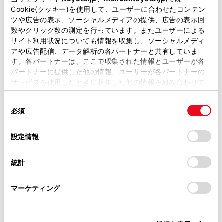
Cookie(クッキー)を使用して、ユーザーに合わせたコンテン
ツや広告の表示、ソーシャルメディアの提供、広告の表示回
数やクリック数の測定を行っています。またユーザーによる
外装
サイト利用状況についても情報を収集し、ソーシャルメディ
アや広告配信、データ解析の各パートナーと共有していま
す。各パートナーは、ここで収集された情報とユーザーが各
内装
パートナーに提供した他の情報、ユーザーが各パートナーの
サービスを使用したときに収集した他の情報を組み合わせて
使用することがあります。当ウェブサイトの使用を続行する
ナビ・オーディオ
同
とCookie(クッキー)に同意したこととなります。
必須
意
の
「すべてのCookieを許可」をクリックすることで、お客様の
選
その他
デバイスにすべてのCookie(クッキー)が保存されることに同
設定情報
択
意したことになります。Cookie(クッキー)のオプトアウト、
設定の変更、同意を撤回したりするにあたっては、当社の
統計
「
Cookie（クッキー）情報の取り扱いについて
」をご覧くだ
さい。
店舗管理ナンバー【434026150711】
マーケティング
車台番号（下3桁）【374】
※ 支払総額には、車両価格の他、保険料、税金、登録などに伴う費用な
ど、購入の際に必要な全ての費用が含まれております。