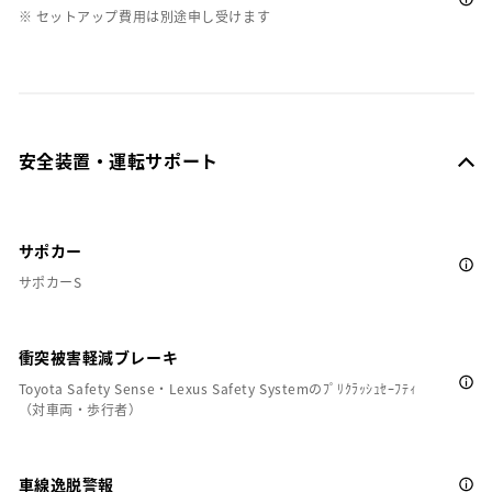
※ セットアップ費用は別途申し受けます
安全装置・運転サポート
サポカー
サポカーS
衝突被害軽減ブレーキ
Toyota Safety Sense・Lexus Safety Systemのﾌﾟﾘｸﾗｯｼｭｾｰﾌﾃｨ
（対車両・歩行者）
車線逸脱警報