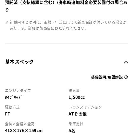
預託済（支払総額に含む）/廃車時追加料金必要装備付の場合あ
り
※ 記載内容とは別に、距離・年式に応じて新車保証が付いている場合が
あります。詳細は販売店におたずねください。
基本スペック
装備説明/用語解説
エンジンタイプ
排気量
ﾊｲﾌﾞﾘｯﾄﾞ
1,500cc
駆動方式
トランスミッション
FF
ATその他
全長×全幅×全高
乗車定員
418×176×159cm
5名