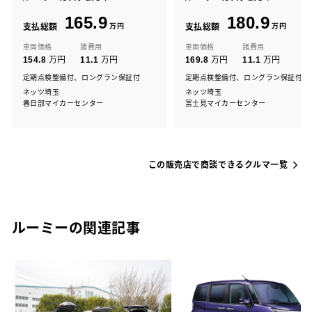
165.9
180.9
支払総額
万円
支払総額
万円
車両価格
諸費用
車両価格
諸費用
万円
万円
万円
万円
154.8
11.1
169.8
11.1
定期点検整備付、ロングラン保証付
定期点検整備付、ロングラン保証付
ネッツ埼玉
ネッツ埼玉
春日部マイカーセンター
富士見マイカーセンター
この販売店で商談できるクルマ一覧
ルーミーの関連記事
カ