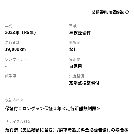
装備説明/用語解説
年式
車検
2023年（R5年）
車検整備付
走行距離
修復歴
19,000km
なし
ワンオーナー
使用歴
-
自家用
試乗車
法定整備
-
定期点検整備付
保証内容※
保証付：ロングラン保証１年＜走行距離無制限＞
リサイクル料金
預託済（支払総額に含む）/廃車時追加料金必要装備付の場合あ