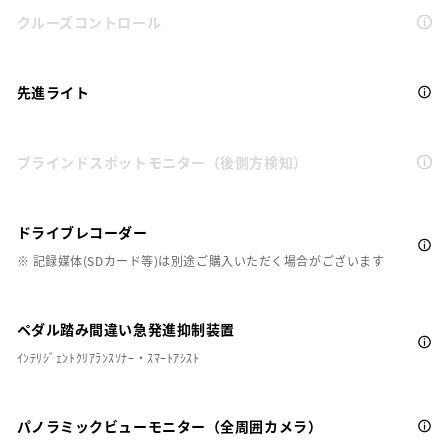
クルーズコントロール
先進ライト
ブラインドスポットモニター（後側方検知）
ドライブレコーダー
※ 記録媒体(SDカード等)は別途ご購入いただく場合がございます
ペダル踏み間違い急発進抑制装置
ｲﾝﾃﾘｼﾞｪﾝﾄｸﾘｱﾗﾝｽｿﾅｰ・ｽﾏｰﾄｱｼｽﾄ
パノラミックビューモニター（全周囲カメラ）