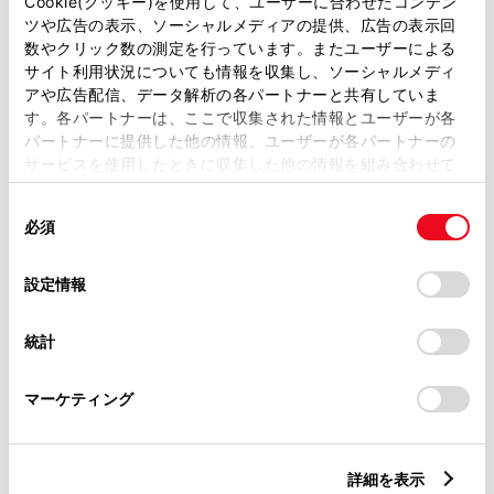
Cookie(クッキー)を使用して、ユーザーに合わせたコンテン
ツや広告の表示、ソーシャルメディアの提供、広告の表示回
外装
数やクリック数の測定を行っています。またユーザーによる
サイト利用状況についても情報を収集し、ソーシャルメディ
アや広告配信、データ解析の各パートナーと共有していま
内装
す。各パートナーは、ここで収集された情報とユーザーが各
パートナーに提供した他の情報、ユーザーが各パートナーの
サービスを使用したときに収集した他の情報を組み合わせて
ナビ・オーディオ
使用することがあります。当ウェブサイトの使用を続行する
同
とCookie(クッキー)に同意したこととなります。
必須
意
その他
の
「すべてのCookieを許可」をクリックすることで、お客様の
選
デバイスにすべてのCookie(クッキー)が保存されることに同
設定情報
択
意したことになります。Cookie(クッキー)のオプトアウト、
設定の変更、同意を撤回したりするにあたっては、当社の
統計
「
Cookie（クッキー）情報の取り扱いについて
」をご覧くだ
店舗管理ナンバー【434026150860】
さい。
車台番号（下3桁）【540】
マーケティング
※ 支払総額には、車両価格の他、保険料、税金、登録などに伴う費用な
ど、購入の際に必要な全ての費用が含まれております。
※ 「定期点検整備なし(要整備箇所あり)」の場合、整備箇所につきまし
詳細を表示