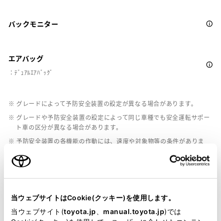
バックモニター
エアバッグ
：ﾃﾞｭｱﾙｴｱﾊﾞｯｸﾞ
※ グレードによって予防安全装置の設定が異なる場合があります。
※ グレードや予防安全装置の設定によって同じ車種でも安全運転サポー
ト車の区分が異なる場合があります。
※ 予防安全装置の各機能の作動には、速度や対象物等の条件がありま
す。また、道路状況、車両状態、天候等により作動しない場合があり
ます。詳しくは、販売店スタッフにおたずねください。
※ 予防安全装置はドライバーの安全運転を支援するためのものです。機
能を過信せず、安全運転を心掛けてください。
当ウェブサイトはCookie(クッキー)を使用します。
当ウェブサイト(
toyota.jp
、
manual.toyota.jp
)では