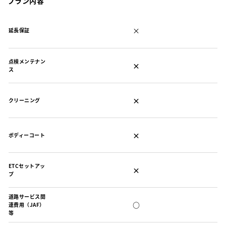
プラン内容
×
延長保証
点検メンテナン
×
ス
×
クリーニング
×
ボディーコート
ETCセットアッ
×
プ
道路サービス関
○
連費用（JAF）
等