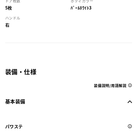
ドア枚数
ボディカラー
5枚
ﾊﾟｰﾙﾎﾜｲﾄ3
ハンドル
右
装備・仕様
装備説明/用語解説
基本装備
パワステ