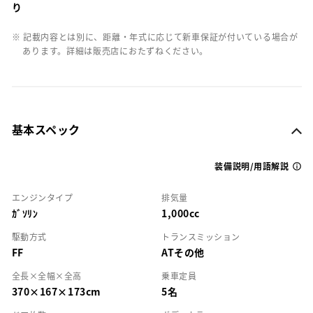
り
※ 記載内容とは別に、距離・年式に応じて新車保証が付いている場合が
あります。詳細は販売店におたずねください。
基本スペック
装備説明/用語解説
エンジンタイプ
排気量
ｶﾞｿﾘﾝ
1,000cc
駆動方式
トランスミッション
FF
ATその他
全長×全幅×全高
乗車定員
370×167×173cm
5名