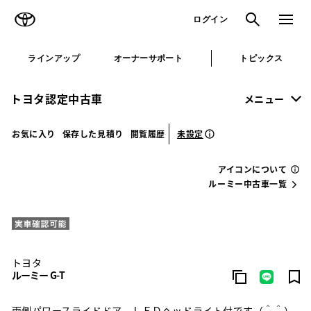
TOYOTA
検索
メニュ
ログイン
ラインアップ
オーナーサポート
トピックス
トヨタ認定中古車
メニュー
未設定
お気に入り
保存した見積り
閲覧履歴
アイコンについて
ルーミー中古車一覧
トヨタ
ルーミー G-T
両側パワースライドドア ＬＥＤヘッドライト付です（＾＾）