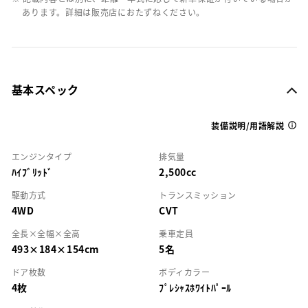
あります。詳細は販売店におたずねください。
基本スペック
装備説明/用語解説
エンジンタイプ
排気量
ﾊｲﾌﾞﾘｯﾄﾞ
2,500cc
駆動方式
トランスミッション
4WD
CVT
全長×全幅×全高
乗車定員
493×184×154cm
5名
ドア枚数
ボディカラー
4枚
ﾌﾟﾚｼｬｽﾎﾜｲﾄﾊﾟｰﾙ