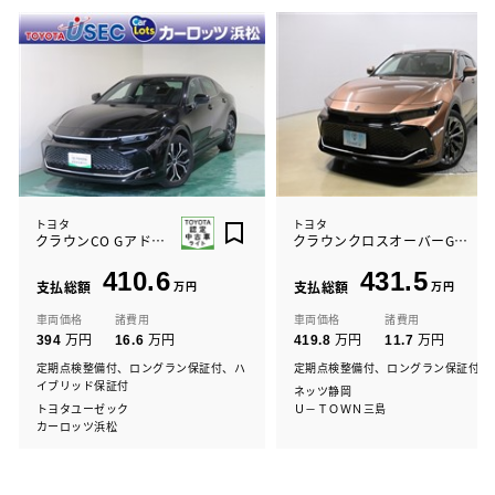
トヨタ
トヨタ
クラウンCO Gアドバンスド4WD
クラウンクロスオーバーGアドレザー
410.6
431.5
支払総額
万円
支払総額
万円
車両価格
諸費用
車両価格
諸費用
万円
万円
万円
万円
394
16.6
419.8
11.7
定期点検整備付、ロングラン保証付、ハ
定期点検整備付、ロングラン保証付
イブリッド保証付
ネッツ静岡
トヨタユーゼック
Ｕ－ＴＯＷＮ三島
カーロッツ浜松