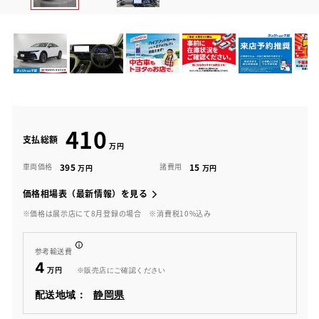
410
支払総額
395
15
車両価格
諸費用
価格相場表（最新情報）を見る
※価格は展示店にて8月登録の場合
※消費税10%込み
参考輸送費
4
※販売店にご確認ください
配送地域：
静岡県