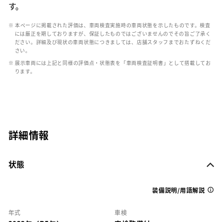
す。
※ 本ページに掲載された評価は、車両検査実施時の車両状態を示したものです。検査
には厳正を期しておりますが、保証したものではございませんのでその旨ご了承く
ださい。詳細及び現状の車両状態につきましては、店舗スタッフまでおたずねくだ
さい。
※ 展示車両には上記と同様の評価点・状態表を「車両検査証明書」として搭載してお
ります。
詳細情報
状態
装備説明/用語解説
年式
車検