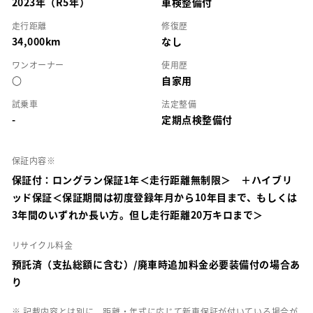
2023年（R5年）
車検整備付
走行距離
修復歴
34,000km
なし
ワンオーナー
使用歴
○
自家用
試乗車
法定整備
-
定期点検整備付
保証内容※
保証付：ロングラン保証1年＜走行距離無制限＞ ＋ハイブリ
ッド保証＜保証期間は初度登録年月から10年目まで、もしくは
3年間のいずれか長い方。但し走行距離20万キロまで＞
リサイクル料金
預託済（支払総額に含む）/廃車時追加料金必要装備付の場合あ
り
※ 記載内容とは別に、距離・年式に応じて新車保証が付いている場合が