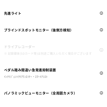
先進ライト
ブラインドスポットモニター（後側方検知）
ドライブレコーダー
※ 記録媒体(SDカード等)は別途ご購入いただく場合がございます
ペダル踏み間違い急発進抑制装置
ｲﾝﾃﾘｼﾞｪﾝﾄｸﾘｱﾗﾝｽｿﾅｰ・ｽﾏｰﾄｱｼｽﾄ
パノラミックビューモニター（全周囲カメラ）