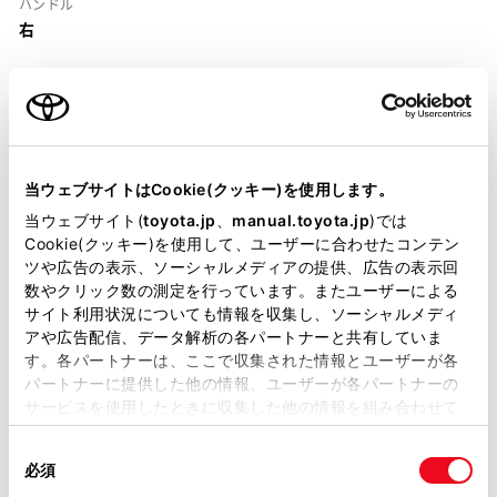
ハンドル
右
当ウェブサイトはCookie(クッキー)を使用します。
装備・仕様
当ウェブサイト(
toyota.jp
、
manual.toyota.jp
)では
Cookie(クッキー)を使用して、ユーザーに合わせたコンテン
装備説明/用語解説
ツや広告の表示、ソーシャルメディアの提供、広告の表示回
数やクリック数の測定を行っています。またユーザーによる
基本装備
サイト利用状況についても情報を収集し、ソーシャルメディ
アや広告配信、データ解析の各パートナーと共有していま
す。各パートナーは、ここで収集された情報とユーザーが各
パートナーに提供した他の情報、ユーザーが各パートナーの
パワステ
サービスを使用したときに収集した他の情報を組み合わせて
使用することがあります。当ウェブサイトの使用を続行する
同
とCookie(クッキー)に同意したこととなります。
必須
パワーウィンドウ
意