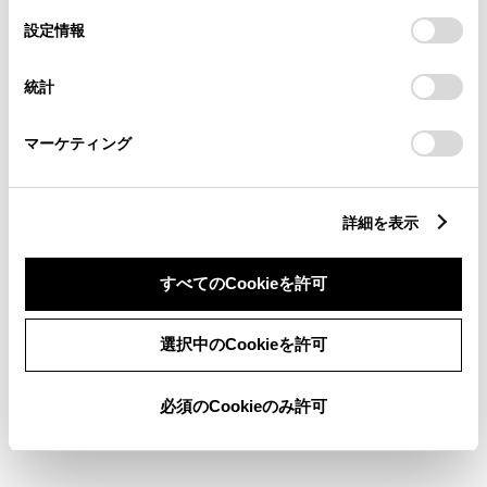
の
「すべてのCookieを許可」をクリックすることで、お客様の
選
デバイスにすべてのCookie(クッキー)が保存されることに同
設定情報
択
意したことになります。Cookie(クッキー)のオプトアウト、
ABS
設定の変更、同意を撤回したりするにあたっては、当社の
統計
「
Cookie（クッキー）情報の取り扱いについて
」をご覧くだ
さい。
横滑防止装置
マーケティング
キーレス
詳細を表示
：ｽﾏｰﾄｷ-
すべてのCookieを許可
リモコンスターター
選択中のCookieを許可
ETC
必須のCookieのみ許可
※ セットアップ費用は別途申し受けます