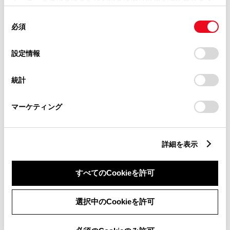
使用することがあります。当ウェブサイトの使用を続行する
同
とCookie(クッキー)に同意したこととなります。
ABS
必須
意
の
「すべてのCookieを許可」をクリックすることで、お客様の
選
デバイスにすべてのCookie(クッキー)が保存されることに同
設定情報
横滑防止装置
択
意したことになります。Cookie(クッキー)のオプトアウト、
設定の変更、同意を撤回したりするにあたっては、当社の
統計
「
Cookie（クッキー）情報の取り扱いについて
」をご覧くだ
さい。
キーレス
マーケティング
：ｽﾏｰﾄｷ-
詳細を表示
リモコンスターター
すべてのCookieを許可
ETC
※ セットアップ費用は別途申し受けます
選択中のCookieを許可