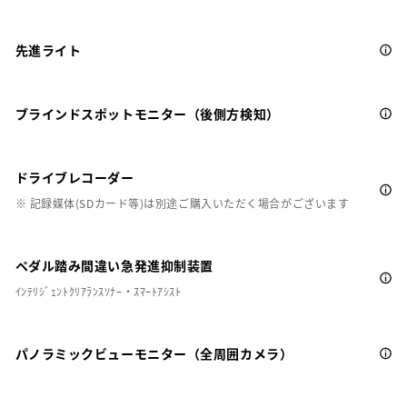
先進ライト
ブラインドスポットモニター（後側方検知）
ドライブレコーダー
※ 記録媒体(SDカード等)は別途ご購入いただく場合がございます
ペダル踏み間違い急発進抑制装置
ｲﾝﾃﾘｼﾞｪﾝﾄｸﾘｱﾗﾝｽｿﾅｰ・ｽﾏｰﾄｱｼｽﾄ
パノラミックビューモニター（全周囲カメラ）