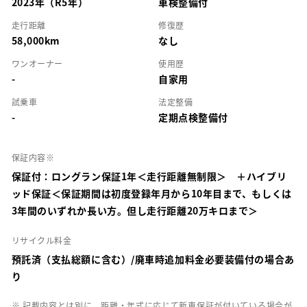
2023年（R5年）
車検整備付
走行距離
修復歴
58,000km
なし
ワンオーナー
使用歴
-
自家用
試乗車
法定整備
-
定期点検整備付
保証内容※
保証付：ロングラン保証1年＜走行距離無制限＞ ＋ハイブリ
ッド保証＜保証期間は初度登録年月から10年目まで、もしくは
3年間のいずれか長い方。但し走行距離20万キロまで＞
リサイクル料金
預託済（支払総額に含む）/廃車時追加料金必要装備付の場合あ
り
※ 記載内容とは別に、距離・年式に応じて新車保証が付いている場合が