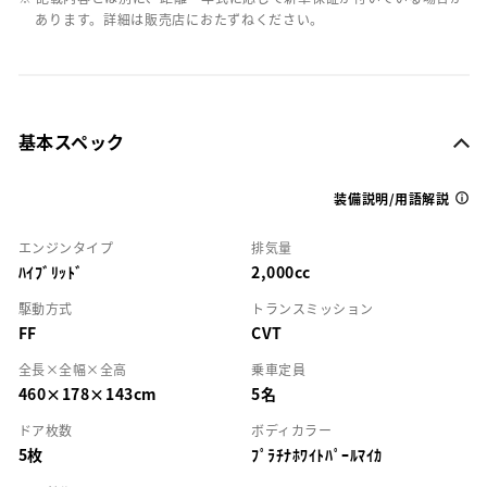
あります。詳細は販売店におたずねください。
基本スペック
装備説明/用語解説
エンジンタイプ
排気量
ﾊｲﾌﾞﾘｯﾄﾞ
2,000cc
駆動方式
トランスミッション
FF
CVT
全長×全幅×全高
乗車定員
460×178×143cm
5名
ドア枚数
ボディカラー
5枚
ﾌﾟﾗﾁﾅﾎﾜｲﾄﾊﾟｰﾙﾏｲｶ