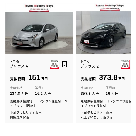
トヨタ
トヨタ
プリウス A
プリウス Z
151
373.8
支払総額
万円
支払総額
万円
車両価格
諸費用
車両価格
諸費用
万円
万円
万円
万円
134.8
16.2
357.8
16
定期点検整備付、ロングラン保証付、ハ
定期点検整備付、ロングラン保証付、
イブリッド保証付
イブリッド保証付
トヨタモビリティ東京
トヨタモビリティ東京
田無芝久保店
八王子いちょう通り店