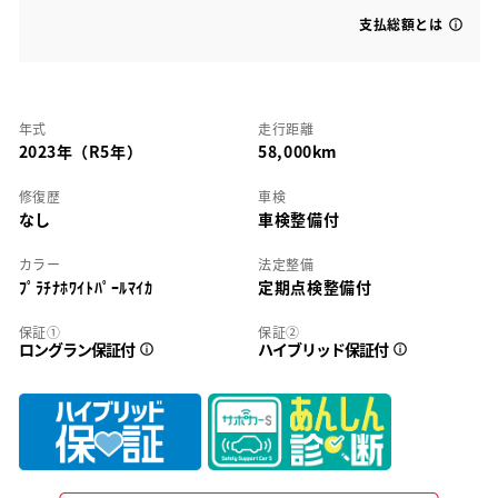
支払総額とは
年式
走行距離
2023年（R5年）
58,000km
修復歴
車検
なし
車検整備付
カラー
法定整備
ﾌﾟﾗﾁﾅﾎﾜｲﾄﾊﾟｰﾙﾏｲｶ
定期点検整備付
保証①
保証②
ロングラン保証付
ハイブリッド保証付