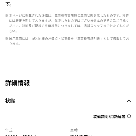
す。
※ 本ページに掲載された評価は、車両検査実施時の車両状態を示したものです。検査
には厳正を期しておりますが、保証したものではございませんのでその旨ご了承く
ださい。詳細及び現状の車両状態につきましては、店舗スタッフまでおたずねくだ
さい。
※ 展示車両には上記と同様の評価点・状態表を「車両検査証明書」として搭載してお
ります。
詳細情報
状態
装備説明/用語解説
年式
車検