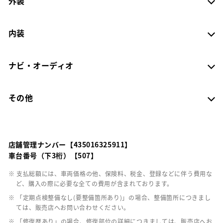
外装
内装
ナビ・オーディオ
その他
店舗管理ナンバー【435016325911】
車台番号（下3桁）【507】
※ 支払総額には、車両価格の他、保険料、税金、登録などに伴う費用な
ど、購入の際に必要な全ての費用が含まれております。
※ 「定期点検整備なし(要整備箇所あり)」の場合、整備箇所につきまし
ては、販売店へお問い合わせください。
※ 「修復歴あり」の場合、修復部位の詳細につきましては、販売店へお