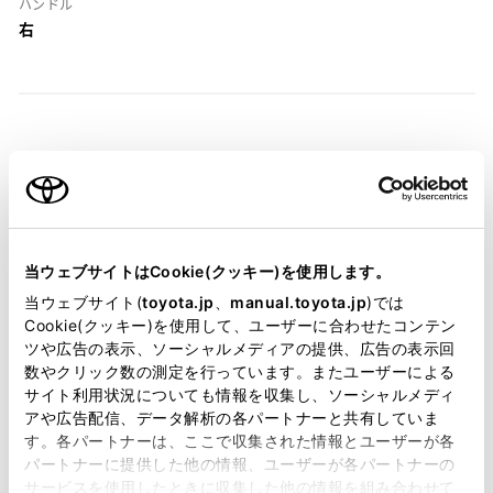
ハンドル
右
装備・仕様
装備説明/用語解説
当ウェブサイトはCookie(クッキー)を使用します。
基本装備
当ウェブサイト(
toyota.jp
、
manual.toyota.jp
)では
Cookie(クッキー)を使用して、ユーザーに合わせたコンテン
ツや広告の表示、ソーシャルメディアの提供、広告の表示回
数やクリック数の測定を行っています。またユーザーによる
パワステ
サイト利用状況についても情報を収集し、ソーシャルメディ
アや広告配信、データ解析の各パートナーと共有していま
す。各パートナーは、ここで収集された情報とユーザーが各
パートナーに提供した他の情報、ユーザーが各パートナーの
パワーウィンドウ
サービスを使用したときに収集した他の情報を組み合わせて