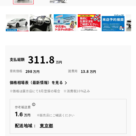
311.8
支払総額
298
13.8
車両価格
諸費用
価格相場表（最新情報）を見る
※価格は展示店にて8月登録の場合
※消費税10%込み
参考輸送費
1
.6
※販売店にご確認ください
配送地域：
東京都