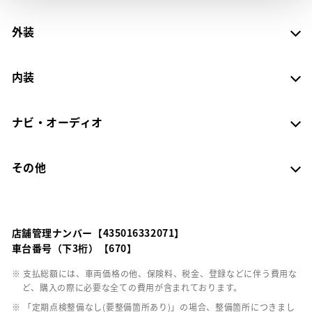
外装
内装
ナビ・オーディオ
その他
店舗管理ナンバー【435016332071】
車台番号（下3桁）【670】
※ 支払総額には、車両価格の他、保険料、税金、登録などに伴う費用な
ど、購入の際に必要な全ての費用が含まれております。
※ 「定期点検整備なし(要整備箇所あり)」の場合、整備箇所につきまし