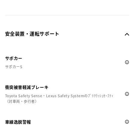
安全装置・運転サポート
サポカー
サポカーS
衝突被害軽減ブレーキ
Toyota Safety Sense・Lexus Safety Systemのﾌﾟﾘｸﾗｯｼｭｾｰﾌﾃｨ
（対車両・歩行者）
車線逸脱警報