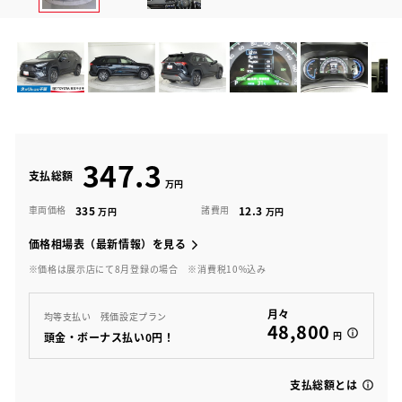
347.3
支払総額
335
12.3
車両価格
諸費用
価格相場表（最新情報）を見る
※価格は展示店にて8月登録の場合
※消費税10%込み
月々
均等支払い 残価設定プラン
48,800
円
頭金・ボーナス払い0円！
支払総額とは