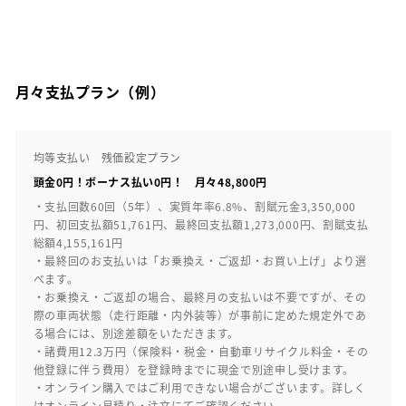
月々支払プラン（例）
均等支払い 残価設定プラン
頭金0円！ボーナス払い0円！ 月々48,800円
・支払回数60回（5年）、実質年率6.8%、割賦元金3,350,000
円、初回支払額51,761円、最終回支払額1,273,000円、割賦支払
総額4,155,161円
・最終回のお支払いは「お乗換え・ご返却・お買い上げ」より選
べます。
・お乗換え・ご返却の場合、最終月の支払いは不要ですが、その
際の車両状態（走行距離・内外装等）が事前に定めた規定外であ
る場合には、別途差額をいただきます。
・諸費用12.3万円（保険料・税金・自動車リサイクル料金・その
他登録に伴う費用）を登録時までに現金で別途申し受けます。
・オンライン購入ではご利用できない場合がございます。詳しく
はオンライン見積り・注文にてご確認ください。