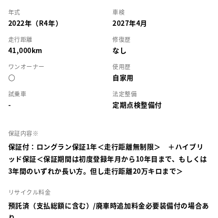
年式
車検
2022年（R4年）
2027年4月
走行距離
修復歴
41,000km
なし
ワンオーナー
使用歴
○
自家用
試乗車
法定整備
-
定期点検整備付
保証内容※
保証付：ロングラン保証1年＜走行距離無制限＞ ＋ハイブリ
ッド保証＜保証期間は初度登録年月から10年目まで、もしくは
3年間のいずれか長い方。但し走行距離20万キロまで＞
リサイクル料金
預託済（支払総額に含む）/廃車時追加料金必要装備付の場合あ
り