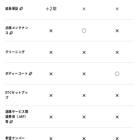
＋2年
×
×
延長保証
点検メンテナン
×
○
×
ス
×
×
×
クリーニング
×
×
○
ボディーコート
ETCセットアッ
×
×
×
プ
道路サービス関
×
×
×
連費用（JAF）
等
×
×
×
希望ナンバー