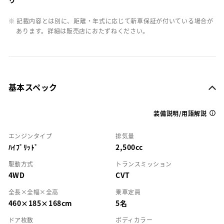
※ 記載内容とは別に、距離・年式に応じて新車保証が付いている場合が
あります。詳細は販売店におたずねください。
基本スペック
装備説明/用語解説
エンジンタイプ
排気量
ﾊｲﾌﾞﾘｯﾄﾞ
2,500cc
駆動方式
トランスミッション
4WD
CVT
全長×全幅×全高
乗車定員
460×185×168cm
5名
ドア枚数
ボディカラー