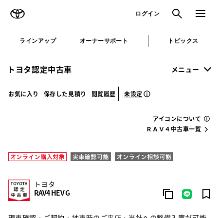
TOYOTA
検索
メニュ
ログイン
ラインアップ
オーナーサポート
トピックス
トヨタ認定中古車
メニュー
未設定
お気に入り
保存した見積り
閲覧履歴
アイコンについて
ＲＡＶ４中古車一覧
トヨタ
RAV4 HEV G
現車確認・ご契約・納車時のご来店・当社への整備入庫が可能