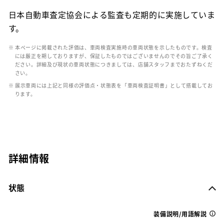
日本自動車査定協会による監査も定期的に実施していま
す。
※ 本ページに掲載された評価は、車両検査実施時の車両状態を示したものです。検査
には厳正を期しておりますが、保証したものではございませんのでその旨ご了承く
ださい。詳細及び現状の車両状態につきましては、店舗スタッフまでおたずねくだ
さい。
※ 展示車両には上記と同様の評価点・状態表を「車両検査証明書」として搭載してお
ります。
詳細情報
状態
装備説明/用語解説