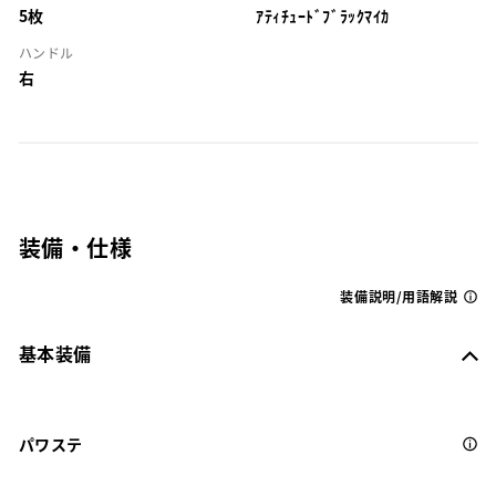
5枚
ｱﾃｨﾁｭｰﾄﾞﾌﾞﾗｯｸﾏｲｶ
ハンドル
右
装備・仕様
装備説明/用語解説
基本装備
パワステ