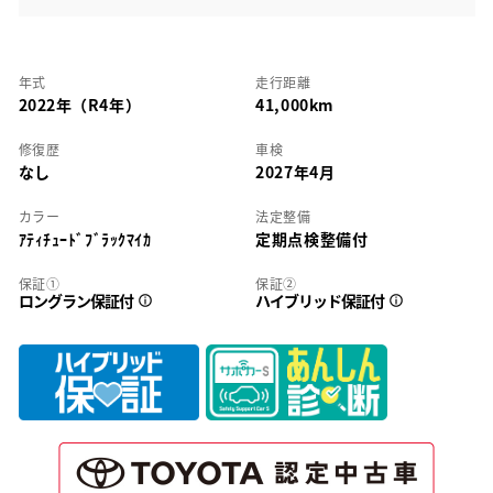
年式
走行距離
2022年（R4年）
41,000km
修復歴
車検
なし
2027年4月
カラー
法定整備
ｱﾃｨﾁｭｰﾄﾞﾌﾞﾗｯｸﾏｲｶ
定期点検整備付
保証①
保証②
ロングラン保証付
ハイブリッド保証付