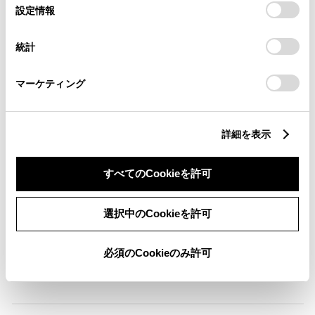
選
デバイスにすべてのCookie(クッキー)が保存されることに同
設定情報
択
意したことになります。Cookie(クッキー)のオプトアウト、
設定の変更、同意を撤回したりするにあたっては、当社の
バックモニター
統計
「
Cookie（クッキー）情報の取り扱いについて
」をご覧くだ
さい。
マーケティング
エアバッグ
：ﾃﾞｭｱﾙ+ｻｲﾄﾞｴｱﾊﾞｯｸﾞ
詳細を表示
※ グレードによって予防安全装置の設定が異なる場合があります。
※ グレードや予防安全装置の設定によって同じ車種でも安全運転サポー
すべてのCookieを許可
ト車の区分が異なる場合があります。
※ 予防安全装置の各機能の作動には、速度や対象物等の条件がありま
選択中のCookieを許可
す。また、道路状況、車両状態、天候等により作動しない場合があり
ます。詳しくは、販売店スタッフにおたずねください。
必須のCookieのみ許可
※ 予防安全装置はドライバーの安全運転を支援するためのものです。機
能を過信せず、安全運転を心掛けてください。