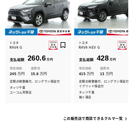
トヨタ
トヨタ
RAV4 G
RAV4 HEV G
260.6
428
支払総額
万円
支払総額
万円
車両価格
諸費用
車両価格
諸費用
万円
万円
万円
万円
245
15.6
415
13
定期点検整備付、ロングラン保証付
定期点検整備付、ロングラン保証付、
イブリッド保証付
ネッツ千葉
ユーコム貝塚店
ネッツ千葉
袖ヶ浦店
この販売店で商談できるクルマ一覧