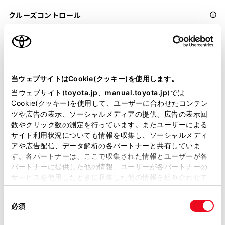
クルーズコントロール
先進ライト
当ウェブサイトはCookie(クッキー)を使用します。
ブラインドスポットモニター（後側方検知）
当ウェブサイト(
toyota.jp
、
manual.toyota.jp
)では
Cookie(クッキー)を使用して、ユーザーに合わせたコンテン
ツや広告の表示、ソーシャルメディアの提供、広告の表示回
ドライブレコーダー
数やクリック数の測定を行っています。またユーザーによる
※ 記録媒体(SDカード等)は別途ご購入いただく場合がございます
サイト利用状況についても情報を収集し、ソーシャルメディ
アや広告配信、データ解析の各パートナーと共有していま
す。各パートナーは、ここで収集された情報とユーザーが各
パートナーに提供した他の情報、ユーザーが各パートナーの
ペダル踏み間違い急発進抑制装置
サービスを使用したときに収集した他の情報を組み合わせて
ｲﾝﾃﾘｼﾞｪﾝﾄｸﾘｱﾗﾝｽｿﾅｰ・ｽﾏｰﾄｱｼｽﾄ
使用することがあります。当ウェブサイトの使用を続行する
同
とCookie(クッキー)に同意したこととなります。
必須
意
パノラミックビューモニター（全周囲カメラ）
の
「すべてのCookieを許可」をクリックすることで、お客様の