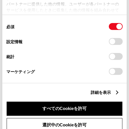
パートナーに提供した他の情報、ユーザーが各パートナーの
サービスを使用したときに収集した他の情報を組み合わせて
使用することがあります。当ウェブサイトの使用を続行する
パワーウィンドウ
同
とCookie(クッキー)に同意したこととなります。
必須
意
の
「すべてのCookieを許可」をクリックすることで、お客様の
ABS
選
デバイスにすべてのCookie(クッキー)が保存されることに同
設定情報
択
意したことになります。Cookie(クッキー)のオプトアウト、
設定の変更、同意を撤回したりするにあたっては、当社の
横滑防止装置
統計
「
Cookie（クッキー）情報の取り扱いについて
」をご覧くだ
さい。
マーケティング
キーレス
：ｽﾏｰﾄｷ-
詳細を表示
リモコンスターター
すべてのCookieを許可
ETC
選択中のCookieを許可