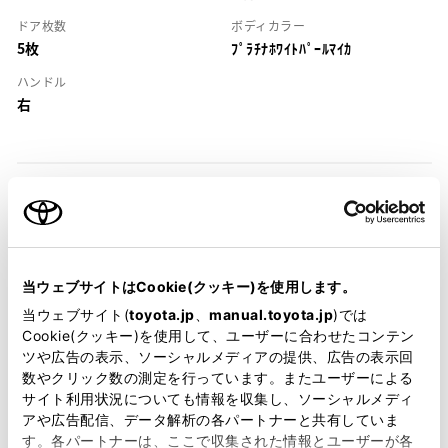
ドア枚数
ボディカラー
5枚
ﾌﾟﾗﾁﾅﾎﾜｲﾄﾊﾟｰﾙﾏｲｶ
ハンドル
右
装備・仕様
当ウェブサイトはCookie(クッキー)を使用します。
装備説明/用語解説
当ウェブサイト(
toyota.jp
、
manual.toyota.jp
)では
Cookie(クッキー)を使用して、ユーザーに合わせたコンテン
基本装備
ツや広告の表示、ソーシャルメディアの提供、広告の表示回
数やクリック数の測定を行っています。またユーザーによる
サイト利用状況についても情報を収集し、ソーシャルメディ
アや広告配信、データ解析の各パートナーと共有していま
パワステ
す。各パートナーは、ここで収集された情報とユーザーが各