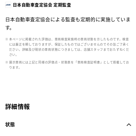
日本自動車査定協会 定期監査
日本自動車査定協会による監査も定期的に実施していま
す。
※ 本ページに掲載された評価は、車両検査実施時の車両状態を示したものです。検査
には厳正を期しておりますが、保証したものではございませんのでその旨ご了承く
ださい。詳細及び現状の車両状態につきましては、店舗スタッフまでおたずねくだ
さい。
※ 展示車両には上記と同様の評価点・状態表を「車両検査証明書」として搭載してお
ります。
詳細情報
状態