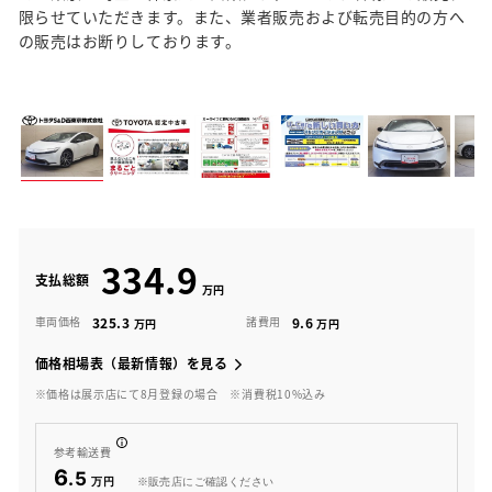
限らせていただきます。また、業者販売および転売目的の方へ
の販売はお断りしております。
334.9
支払総額
325.3
9.6
車両価格
諸費用
価格相場表（最新情報）を見る
※価格は展示店にて8月登録の場合
※消費税10%込み
参考輸送費
6
.5
※販売店にご確認ください