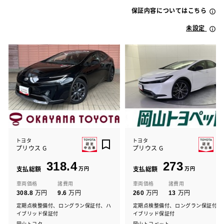
保証内容についてはこちら
未設定
トヨタ
トヨタ
プリウス G
プリウス G
318.4
273
支払総額
万円
支払総額
万円
車両価格
諸費用
車両価格
諸費用
万円
万円
万円
万円
308.8
9.6
260
13
定期点検整備付、ロングラン保証付、ハ
定期点検整備付、ロングラン保証付、
イブリッド保証付
イブリッド保証付
岡山トヨタ
岡山トヨペット