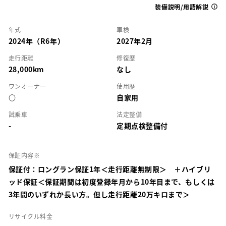
装備説明/用語解説
年式
車検
2024年（R6年）
2027年2月
走行距離
修復歴
28,000km
なし
ワンオーナー
使用歴
○
自家用
試乗車
法定整備
-
定期点検整備付
保証内容※
保証付：ロングラン保証1年＜走行距離無制限＞ ＋ハイブリ
ッド保証＜保証期間は初度登録年月から10年目まで、もしくは
3年間のいずれか長い方。但し走行距離20万キロまで＞
リサイクル料金