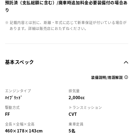
預託済（支払総額に含む）/廃車時追加料金必要装備付の場合あ
り
※ 記載内容とは別に、距離・年式に応じて新車保証が付いている場合が
あります。詳細は販売店におたずねください。
基本スペック
装備説明/用語解説
エンジンタイプ
排気量
ﾊｲﾌﾞﾘｯﾄﾞ
2,000cc
駆動方式
トランスミッション
FF
CVT
全長×全幅×全高
乗車定員
460×178×143cm
5名