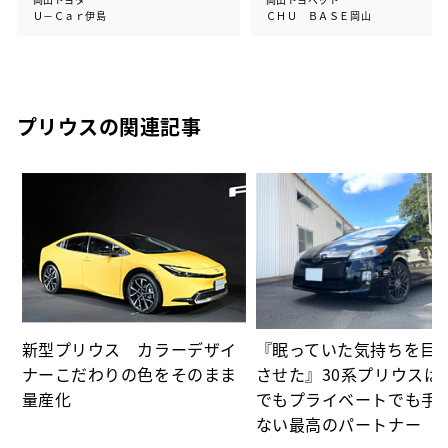
Ｕ－Ｃａｒ伊島
ＣＨＵ ＢＡＳＥ岡山
プリウスの関連記事
た
パ
新型プリウス カラーデザイ
『眠っていた気持ちを目
ナーこだわりの色をそのまま
させた』30系プリウスは
量産化
でもプライベートでも手
ない最高のパートナー