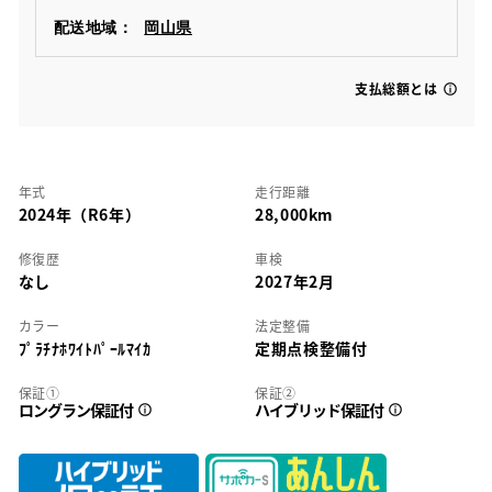
配送地域：
岡山県
支払総額とは
年式
走行距離
2024年（R6年）
28,000km
修復歴
車検
なし
2027年2月
カラー
法定整備
ﾌﾟﾗﾁﾅﾎﾜｲﾄﾊﾟｰﾙﾏｲｶ
定期点検整備付
保証①
保証②
ロングラン保証付
ハイブリッド保証付