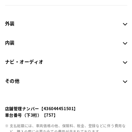
外装
内装
ナビ・オーディオ
その他
店舗管理ナンバー【436044451501】
車台番号（下3桁）【757】
※ 支払総額には、車両価格の他、保険料、税金、登録などに伴う費用な
ど、購入の際に必要な全ての費用が含まれております。