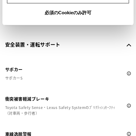
※ セットアップ費用は別途申し受けます
必須のCookieのみ許可
安全装置・運転サポート
サポカー
サポカーS
衝突被害軽減ブレーキ
Toyota Safety Sense・Lexus Safety Systemのﾌﾟﾘｸﾗｯｼｭｾｰﾌﾃｨ
（対車両・歩行者）
車線逸脱警報