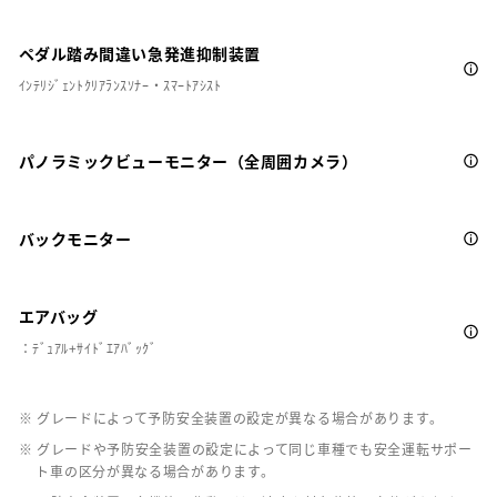
ペダル踏み間違い急発進抑制装置
ｲﾝﾃﾘｼﾞｪﾝﾄｸﾘｱﾗﾝｽｿﾅｰ・ｽﾏｰﾄｱｼｽﾄ
パノラミックビューモニター（全周囲カメラ）
バックモニター
エアバッグ
：ﾃﾞｭｱﾙ+ｻｲﾄﾞｴｱﾊﾞｯｸﾞ
※ グレードによって予防安全装置の設定が異なる場合があります。
※ グレードや予防安全装置の設定によって同じ車種でも安全運転サポー
ト車の区分が異なる場合があります。