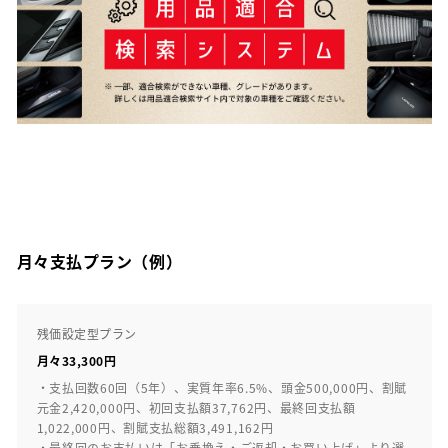
月々支払プラン（例）
残価設定型プラン
月々33,300円
・支払回数60回（5年）、実質年率6.5%、頭金500,000円、割賦
元金2,420,000円、初回支払額37,762円、最終回支払額
1,022,000円、割賦支払総額3,491,162円
・最終回のお支払いは「お乗換え・ご返却・お買い上げ」より選