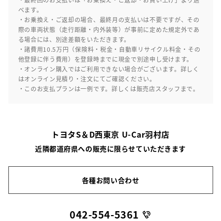
べます。
・お乗換え・ご返却の場合、最終月の支払いは不要ですが、その
際の車両状態（走行距離・内外装等）が事前に定めた規定外であ
る場合には、別途差額をいただきます。
・諸費用10.5万円（保険料・税金・自動車リサイクル料金・その
他登録に伴う費用）を登録時までに現金で別途申し受けます。
・オンライン購入ではご利用できない場合がございます。詳しく
はオンライン見積り・注文にてご確認ください。
・このお支払プランは一例です。詳しくは販売店スタッフまで。
トヨタS＆D西東京 U-Car羽村店
近隣都道府県への販売に限らせていただきます
各種お問い合わせ
042-554-5361