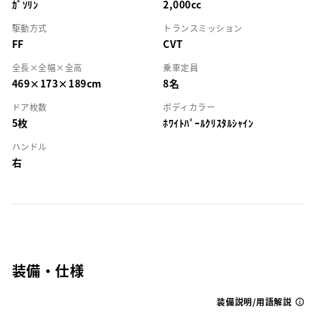
ｶﾞｿﾘﾝ
2,000cc
駆動方式
トランスミッション
FF
CVT
全長×全幅×全高
乗車定員
469×173×189cm
8名
ドア枚数
ボディカラー
5枚
ﾎﾜｲﾄﾊﾟｰﾙｸﾘｽﾀﾙｼｬｲﾝ
ハンドル
右
装備・仕様
装備説明/用語解説