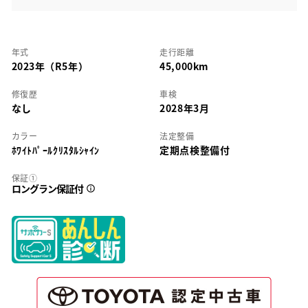
年式
走行距離
2023年（R5年）
45,000km
修復歴
車検
なし
2028年3月
カラー
法定整備
ﾎﾜｲﾄﾊﾟｰﾙｸﾘｽﾀﾙｼｬｲﾝ
定期点検整備付
保証①
ロングラン保証付