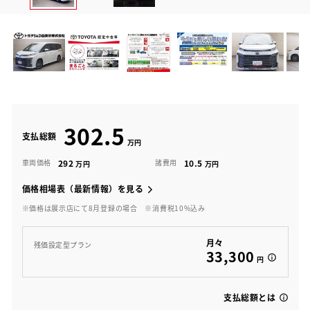
302.5
支払総額
292
10.5
車両価格
諸費用
価格相場表（最新情報）を見る
※価格は展示店にて8月登録の場合
※消費税10%込み
月々
残価設定型プラン
33,300
円
支払総額とは