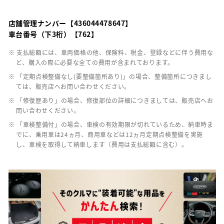
店舗管理ナンバー【436044478647】
車台番号（下3桁）【762】
※ 支払総額には、車両価格の他、保険料、税金、登録などに伴う費用な
ど、購入の際に必要な全ての費用が含まれております。
※ 「定期点検整備なし(要整備箇所あり)」の場合、整備箇所につきまし
ては、販売店へお問い合わせください。
※ 「修復歴あり」の場合、修復部位の詳細につきましては、販売店へお
問い合わせください。
※ 「車検整備付」の場合、車検の有効期限が切れているため、納車時ま
でに、乗用車は24ヵ月、商用車などは12ヵ月定期点検整備を実施
し、車検を取得して納車します（費用は支払総額に含む）。