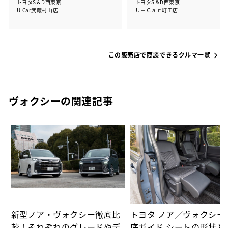
トヨタS＆D西東京
トヨタS＆D西東京
U-Car武蔵村山店
Ｕ－Ｃａｒ町田店
この販売店で商談できるクルマ一覧
ヴォクシーの関連記事
選
の
新型ノア・ヴォクシー徹底比
トヨタ ノア／ヴォクシー
較！それぞれのグレードやデ
底ガイド シートの形状と