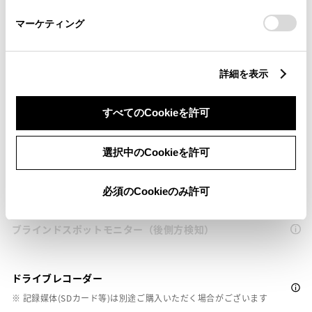
衝突被害軽減ブレーキ
さい。
Toyota Safety Sense・Lexus Safety Systemのﾌﾟﾘｸﾗｯｼｭｾｰﾌﾃｨ
マーケティング
（対車両・歩行者）
詳細を表示
車線逸脱警報
すべてのCookieを許可
クルーズコントロール
選択中のCookieを許可
先進ライト
必須のCookieのみ許可
ブラインドスポットモニター（後側方検知）
ドライブレコーダー
※ 記録媒体(SDカード等)は別途ご購入いただく場合がございます