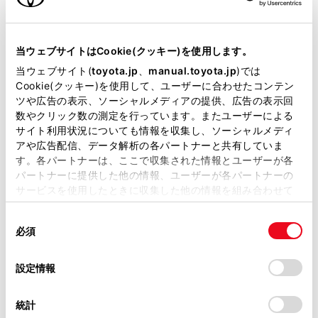
リモコンスターター
当ウェブサイトはCookie(クッキー)を使用します。
当ウェブサイト(
toyota.jp
、
manual.toyota.jp
)では
ETC
Cookie(クッキー)を使用して、ユーザーに合わせたコンテン
※ セットアップ費用は別途申し受けます
ツや広告の表示、ソーシャルメディアの提供、広告の表示回
数やクリック数の測定を行っています。またユーザーによる
サイト利用状況についても情報を収集し、ソーシャルメディ
アや広告配信、データ解析の各パートナーと共有していま
す。各パートナーは、ここで収集された情報とユーザーが各
パートナーに提供した他の情報、ユーザーが各パートナーの
サービスを使用したときに収集した他の情報を組み合わせて
安全装置・運転サポート
使用することがあります。当ウェブサイトの使用を続行する
同
とCookie(クッキー)に同意したこととなります。
必須
意
の
「すべてのCookieを許可」をクリックすることで、お客様の
サポカー
選
デバイスにすべてのCookie(クッキー)が保存されることに同
設定情報
サポカーS
択
意したことになります。Cookie(クッキー)のオプトアウト、
設定の変更、同意を撤回したりするにあたっては、当社の
統計
「
Cookie（クッキー）情報の取り扱いについて
」をご覧くだ