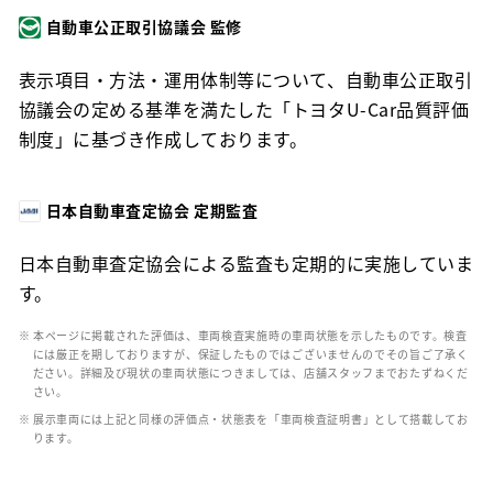
自動車公正取引協議会 監修
表示項目・方法・運用体制等について、自動車公正取引
協議会の定める基準を満たした「トヨタU-Car品質評価
制度」に基づき作成しております。
日本自動車査定協会 定期監査
日本自動車査定協会による監査も定期的に実施していま
す。
※ 本ページに掲載された評価は、車両検査実施時の車両状態を示したものです。検査
には厳正を期しておりますが、保証したものではございませんのでその旨ご了承く
ださい。詳細及び現状の車両状態につきましては、店舗スタッフまでおたずねくだ
さい。
※ 展示車両には上記と同様の評価点・状態表を「車両検査証明書」として搭載してお
ります。