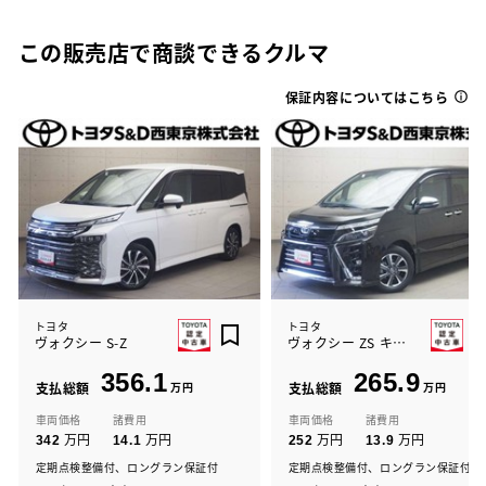
この販売店で商談できるクルマ
保証内容についてはこちら
トヨタ
トヨタ
ヴォクシー S-Z
ヴォクシー ZS キラメキ3
356.1
265.9
支払総額
万円
支払総額
万円
車両価格
諸費用
車両価格
諸費用
万円
万円
万円
万円
342
14.1
252
13.9
定期点検整備付、ロングラン保証付
定期点検整備付、ロングラン保証付