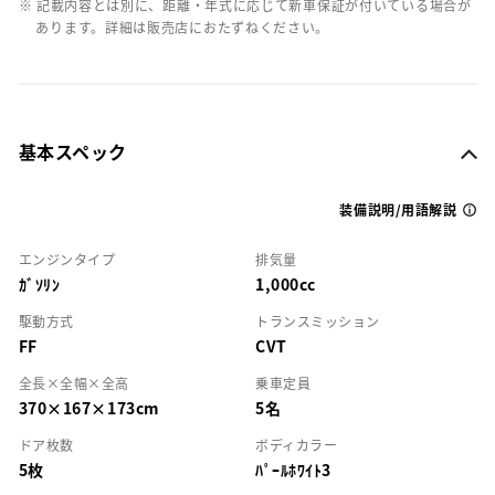
※ 記載内容とは別に、距離・年式に応じて新車保証が付いている場合が
あります。詳細は販売店におたずねください。
基本スペック
装備説明/用語解説
エンジンタイプ
排気量
ｶﾞｿﾘﾝ
1,000cc
駆動方式
トランスミッション
FF
CVT
全長×全幅×全高
乗車定員
370×167×173cm
5名
ドア枚数
ボディカラー
5枚
ﾊﾟｰﾙﾎﾜｲﾄ3