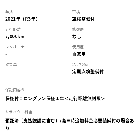
年式
車検
2021年（R3年）
車検整備付
走行距離
修復歴
7,000km
なし
ワンオーナー
使用歴
-
自家用
試乗車
法定整備
-
定期点検整備付
保証内容※
保証付：ロングラン保証１年＜走行距離無制限＞
リサイクル料金
預託済（支払総額に含む）/廃車時追加料金必要装備付の場合あ
り