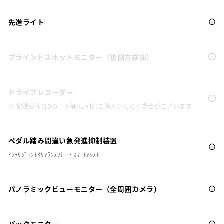
先進ライト
ブラインドスポットモニター（後側方検知）
ドライブレコーダー
※ 記録媒体(SDカード等)は別途ご購入いただく場合がございます
ペダル踏み間違い急発進抑制装置
ｲﾝﾃﾘｼﾞｪﾝﾄｸﾘｱﾗﾝｽｿﾅｰ・ｽﾏｰﾄｱｼｽﾄ
パノラミックビューモニター（全周囲カメラ）
バックモニター