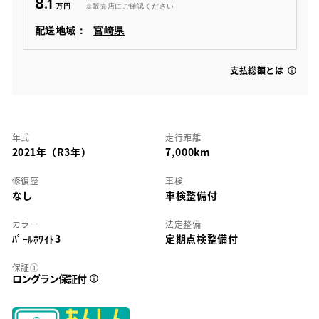
8
.1
※販売店にご確認ください
配送地域：
宮崎県
支払総額とは
年式
走行距離
2021年（R3年）
7,000km
修復歴
車検
なし
車検整備付
カラー
法定整備
ﾊﾟｰﾙﾎﾜｲﾄ3
定期点検整備付
保証①
ロングラン保証付