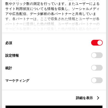
数やクリック数の測定を行っています。またユーザーによる
サイト利用状況についても情報を収集し、ソーシャルメディ
ABS
アや広告配信、データ解析の各パートナーと共有していま
す。各パートナーは、ここで収集された情報とユーザーが各
パートナーに提供した他の情報、ユーザーが各パートナーの
サービスを使用したときに収集した他の情報を組み合わせて
横滑防止装置
使用することがあります。当ウェブサイトの使用を続行する
同
とCookie(クッキー)に同意したこととなります。
必須
意
キーレス
の
「すべてのCookieを許可」をクリックすることで、お客様の
選
デバイスにすべてのCookie(クッキー)が保存されることに同
：ｽﾏｰﾄｷ-
設定情報
択
意したことになります。Cookie(クッキー)のオプトアウト、
設定の変更、同意を撤回したりするにあたっては、当社の
統計
「
Cookie（クッキー）情報の取り扱いについて
」をご覧くだ
リモコンスターター
さい。
マーケティング
ETC
※ セットアップ費用は別途申し受けます
詳細を表示