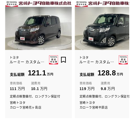
トヨタ
トヨタ
ルーミー カスタムG-T
ルーミー カスタムG S
121.1
128.8
支払総額
万円
支払総額
万円
車両価格
諸費用
車両価格
諸費用
万円
万円
万円
万円
111
10.1
119
9.8
定期点検整備付、ロングラン保証付
定期点検整備付、ロングラン保証付
宮崎トヨタ
宮崎トヨタ
カローラ宮崎花ヶ島店
カローラ宮崎平原店