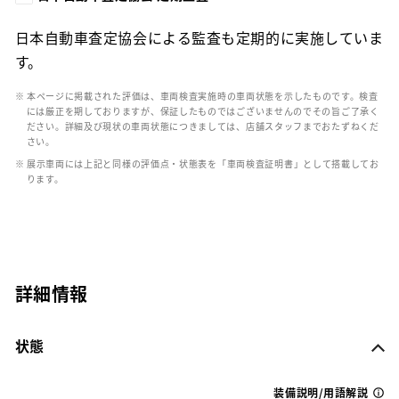
日本自動車査定協会による監査も定期的に実施していま
す。
※ 本ページに掲載された評価は、車両検査実施時の車両状態を示したものです。検査
には厳正を期しておりますが、保証したものではございませんのでその旨ご了承く
ださい。詳細及び現状の車両状態につきましては、店舗スタッフまでおたずねくだ
さい。
※ 展示車両には上記と同様の評価点・状態表を「車両検査証明書」として搭載してお
ります。
詳細情報
状態
装備説明/用語解説