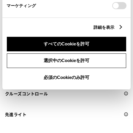
マーケティング
サポカー
サポカーS
詳細を表示
衝突被害軽減ブレーキ
すべてのCookieを許可
Toyota Safety Sense・Lexus Safety Systemのﾌﾟﾘｸﾗｯｼｭｾｰﾌﾃｨ
（対車両・歩行者）
選択中のCookieを許可
車線逸脱警報
必須のCookieのみ許可
クルーズコントロール
先進ライト