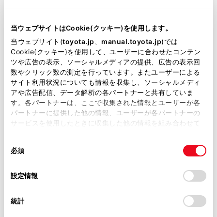
横滑防止装置
当ウェブサイトはCookie(クッキー)を使用します。
キーレス
当ウェブサイト(
toyota.jp
、
manual.toyota.jp
)では
：ｽﾏｰﾄｷ-
Cookie(クッキー)を使用して、ユーザーに合わせたコンテン
ツや広告の表示、ソーシャルメディアの提供、広告の表示回
数やクリック数の測定を行っています。またユーザーによる
リモコンスターター
サイト利用状況についても情報を収集し、ソーシャルメディ
アや広告配信、データ解析の各パートナーと共有していま
す。各パートナーは、ここで収集された情報とユーザーが各
パートナーに提供した他の情報、ユーザーが各パートナーの
ETC
サービスを使用したときに収集した他の情報を組み合わせて
※ セットアップ費用は別途申し受けます
使用することがあります。当ウェブサイトの使用を続行する
同
とCookie(クッキー)に同意したこととなります。
必須
意
の
「すべてのCookieを許可」をクリックすることで、お客様の
選
デバイスにすべてのCookie(クッキー)が保存されることに同
設定情報
択
意したことになります。Cookie(クッキー)のオプトアウト、
安全装置・運転サポート
設定の変更、同意を撤回したりするにあたっては、当社の
統計
「
Cookie（クッキー）情報の取り扱いについて
」をご覧くだ
さい。