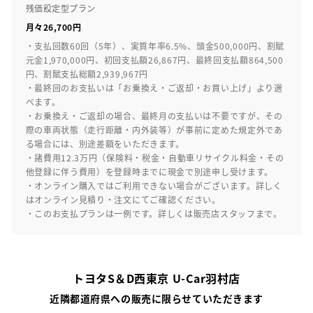
残価設定型プラン
月々26,700円
・支払回数60回（5年）、実質年率6.5%、頭金500,000円、割賦
元金1,970,000円、初回支払額26,867円、最終回支払額864,500
円、割賦支払総額2,939,967円
・最終回のお支払いは「お乗換え・ご返却・お買い上げ」より選
べます。
・お乗換え・ご返却の場合、最終月の支払いは不要ですが、その
際の車両状態（走行距離・内外装等）が事前に定めた規定外であ
る場合には、別途差額をいただきます。
・諸費用12.3万円（保険料・税金・自動車リサイクル料金・その
他登録に伴う費用）を登録時までに現金で別途申し受けます。
・オンライン購入ではご利用できない場合がございます。詳しく
はオンライン見積り・注文にてご確認ください。
・このお支払プランは一例です。詳しくは販売店スタッフまで。
トヨタS＆D西東京 U-Car羽村店
近隣都道府県への販売に限らせていただきます