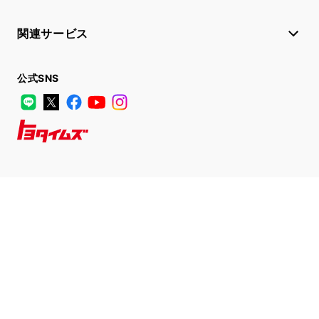
関連サービス
公式SNS
LINE
X
Facebook
YouTube
Instagram
トヨタイムズ
TOYOTA Mail Magazine
登録はこちら
サイトマップ
サイト利用について
個人情報の取扱いについて
TOYOTAアカウント利用規約
反社会的勢力に対する基本方針
企業情報
リコール情報
©1995-2026 TOYOTA MOTOR CORPORATION. ALL RIGHTS RESERVED.