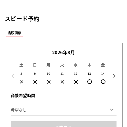
スピード予約
店頭商談
2026年8月
土
日
月
火
水
木
金
土
8
9
10
11
12
13
14
15
商談希望時間