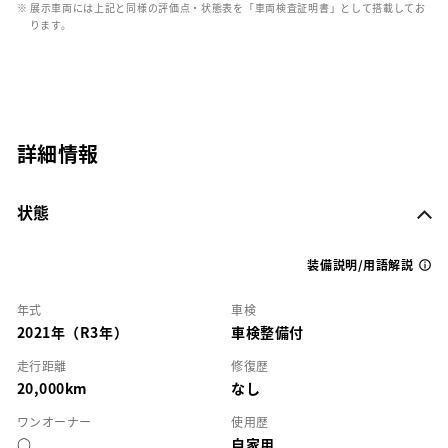
※ 展示車両には上記と同様の評価点・状態表を「車両検査証明書」として搭載してお
ります。
詳細情報
状態
装備説明/用語解説
年式
車検
2021年（R3年）
車検整備付
走行距離
修復歴
20,000km
なし
ワンオーナー
使用歴
○
自家用