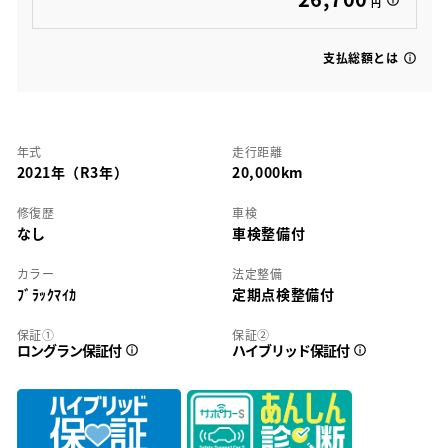
円
支払総額とは
年式
走行距離
2021年（R3年）
20,000km
修復歴
車検
なし
車検整備付
カラー
法定整備
ﾌﾞﾗｯｸﾏｲｶ
定期点検整備付
保証①
保証②
ロングラン保証付
ハイブリッド保証付