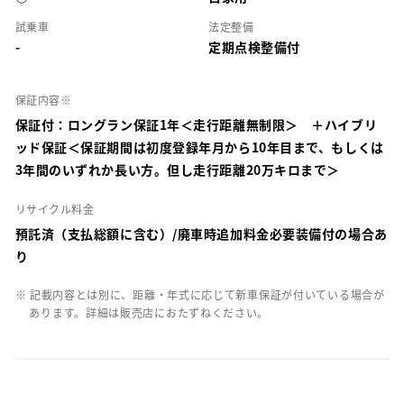
試乗車
法定整備
-
定期点検整備付
保証内容※
保証付：ロングラン保証1年＜走行距離無制限＞ ＋ハイブリ
ッド保証＜保証期間は初度登録年月から10年目まで、もしくは
3年間のいずれか長い方。但し走行距離20万キロまで＞
リサイクル料金
預託済（支払総額に含む）/廃車時追加料金必要装備付の場合あ
り
※ 記載内容とは別に、距離・年式に応じて新車保証が付いている場合が
あります。詳細は販売店におたずねください。