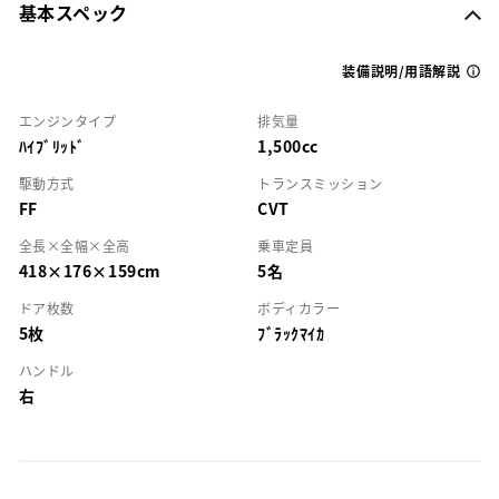
基本スペック
装備説明/用語解説
エンジンタイプ
排気量
ﾊｲﾌﾞﾘｯﾄﾞ
1,500cc
駆動方式
トランスミッション
FF
CVT
全長×全幅×全高
乗車定員
418×176×159cm
5名
ドア枚数
ボディカラー
5枚
ﾌﾞﾗｯｸﾏｲｶ
ハンドル
右