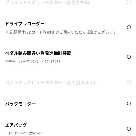
ブラインドスポットモニター（後側方検知）
ドライブレコーダー
※ 記録媒体(SDカード等)は別途ご購入いただく場合がございます
ペダル踏み間違い急発進抑制装置
ｲﾝﾃﾘｼﾞｪﾝﾄｸﾘｱﾗﾝｽｿﾅｰ・ｽﾏｰﾄｱｼｽﾄ
パノラミックビューモニター（全周囲カメラ）
バックモニター
エアバッグ
：ﾃﾞｭｱﾙ+ｻｲﾄﾞｴｱﾊﾞｯｸﾞ