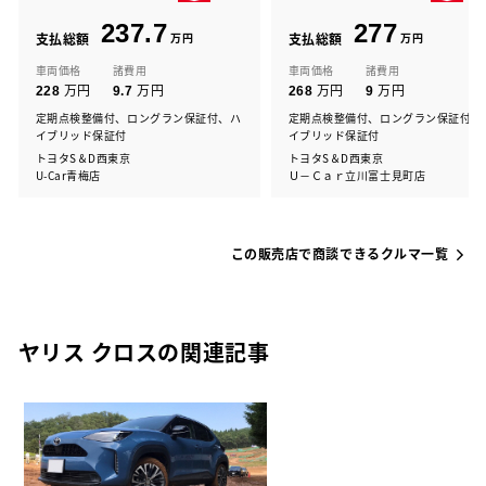
237.7
277
支払総額
万円
支払総額
万円
車両価格
諸費用
車両価格
諸費用
万円
万円
万円
万円
228
9.7
268
9
定期点検整備付、ロングラン保証付、ハ
定期点検整備付、ロングラン保証付、
イブリッド保証付
イブリッド保証付
トヨタS＆D西東京
トヨタS＆D西東京
U-Car青梅店
Ｕ－Ｃａｒ立川富士見町店
この販売店で商談できるクルマ一覧
ヤリス クロスの関連記事