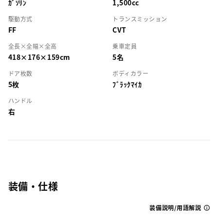
ｶﾞｿﾘﾝ
1,500cc
駆動方式
トランスミッション
FF
CVT
全長×全幅×全高
乗車定員
418×176×159cm
5名
ドア枚数
ボディカラー
5枚
ﾌﾞﾗｯｸﾏｲｶ
ハンドル
右
装備・仕様
装備説明/用語解説