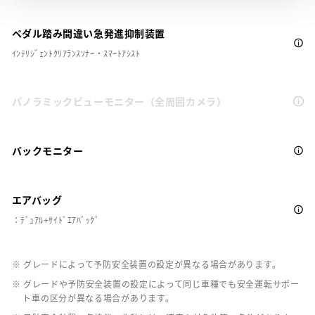
ペダル踏み間違い急発進抑制装置
ｲﾝﾃﾘｼﾞｪﾝﾄｸﾘｱﾗﾝｽｿﾅｰ・ｽﾏｰﾄｱｼｽﾄ
パノラミックビューモニター（全周囲カメラ）
バックモニター
エアバッグ
：ﾃﾞｭｱﾙ+ｻｲﾄﾞｴｱﾊﾞｯｸﾞ
※ グレードによって予防安全装置の設定が異なる場合があります。
※ グレードや予防安全装置の設定によって同じ車種でも安全運転サポー
ト車の区分が異なる場合があります。