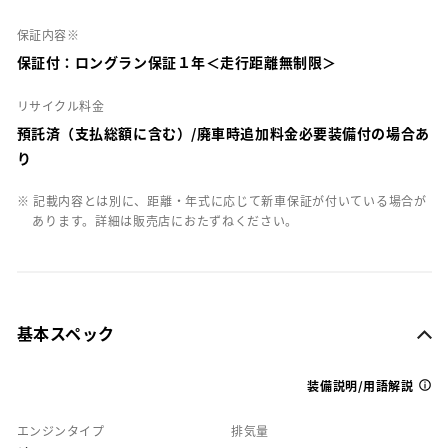
保証内容※
保証付：ロングラン保証１年＜走行距離無制限＞
リサイクル料金
預託済（支払総額に含む）/廃車時追加料金必要装備付の場合あ
り
※ 記載内容とは別に、距離・年式に応じて新車保証が付いている場合が
あります。詳細は販売店におたずねください。
基本スペック
装備説明/用語解説
エンジンタイプ
排気量