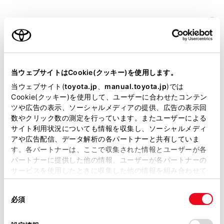
リモコンスターター
ETC
※ セットアップ費用は別途申し受けます
当ウェブサイトはCookie(クッキー)を使用します。
当ウェブサイト(
toyota.jp
、
manual.toyota.jp
)では
Cookie(クッキー)を使用して、ユーザーに合わせたコンテン
ツや広告の表示、ソーシャルメディアの提供、広告の表示回
数やクリック数の測定を行っています。またユーザーによる
サイト利用状況についても情報を収集し、ソーシャルメディ
安全装置・運転サポート
アや広告配信、データ解析の各パートナーと共有していま
す。各パートナーは、ここで収集された情報とユーザーが各
パートナーに提供した他の情報、ユーザーが各パートナーの
サービスを使用したときに収集した他の情報を組み合わせて
サポカー
使用することがあります。当ウェブサイトの使用を続行する
同
サポカーS
とCookie(クッキー)に同意したこととなります。
必須
意
の
「すべてのCookieを許可」をクリックすることで、お客様の
選
デバイスにすべてのCookie(クッキー)が保存されることに同