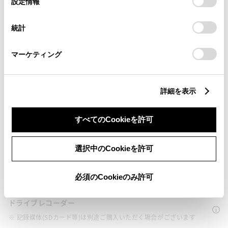
衝突被害軽減ブレーキ
設定情報
択
意したことになります。Cookie(クッキー)のオプトアウト、
Toyota Safety Sense・Lexus Safety Systemのﾌﾟﾘｸﾗｯｼｭｾｰﾌﾃｨ
設定の変更、同意を撤回したりするにあたっては、当社の
（対車両・歩行者）
統計
「
Cookie（クッキー）情報の取り扱いについて
」をご覧くだ
さい。
マーケティング
車線逸脱警報
詳細を表示
クルーズコントロール
すべてのCookieを許可
先進ライト
選択中のCookieを許可
ブラインドスポットモニター（後側方検知）
必須のCookieのみ許可
ドライブレコーダー
※ 記録媒体(SDカード等)は別途ご購入いただく場合がございます