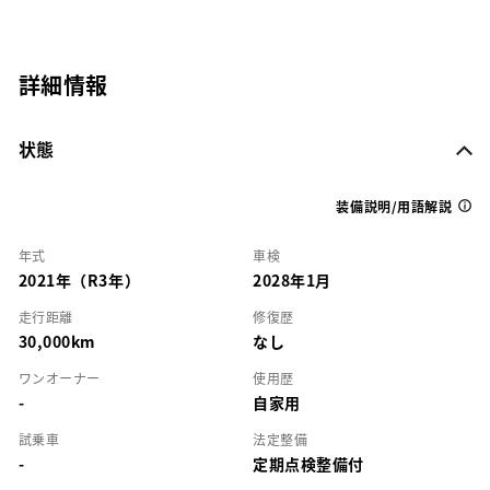
詳細情報
状態
装備説明/用語解説
年式
車検
2021年（R3年）
2028年1月
走行距離
修復歴
30,000km
なし
ワンオーナー
使用歴
-
自家用
試乗車
法定整備
-
定期点検整備付