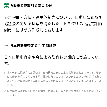
自動車公正取引協議会 監修
表示項目・方法・運用体制等について、自動車公正取引
協議会の定める基準を満たした「トヨタU-Car品質評価
制度」に基づき作成しております。
日本自動車査定協会 定期監査
日本自動車査定協会による監査も定期的に実施していま
す。
※ 本ページに掲載された評価は、車両検査実施時の車両状態を示したものです。検査
には厳正を期しておりますが、保証したものではございませんのでその旨ご了承く
ださい。詳細及び現状の車両状態につきましては、店舗スタッフまでおたずねくだ
さい。
※ 展示車両には上記と同様の評価点・状態表を「車両検査証明書」として搭載してお
ります。