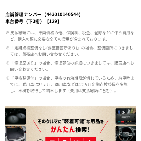
店舗管理ナンバー【443010140544】
車台番号（下3桁）【129】
※ 支払総額には、車両価格の他、保険料、税金、登録などに伴う費用な
ど、購入の際に必要な全ての費用が含まれております。
※ 「定期点検整備なし(要整備箇所あり)」の場合、整備箇所につきまし
ては、販売店へお問い合わせください。
※ 「修復歴あり」の場合、修復部位の詳細につきましては、販売店へお
問い合わせください。
※ 「車検整備付」の場合、車検の有効期限が切れているため、納車時ま
でに、乗用車は24ヵ月、商用車などは12ヵ月定期点検整備を実施
し、車検を取得して納車します（費用は支払総額に含む）。