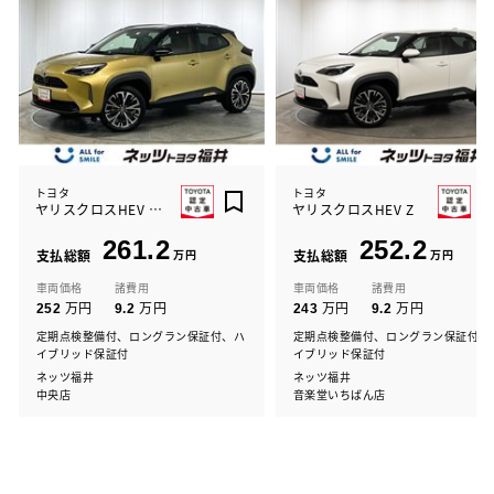
トヨタ
トヨタ
ヤリスクロスHEV Z 4WD
ヤリスクロスHEV Z
261.2
252.2
支払総額
万円
支払総額
万円
車両価格
諸費用
車両価格
諸費用
万円
万円
万円
万円
252
9.2
243
9.2
定期点検整備付、ロングラン保証付、ハ
定期点検整備付、ロングラン保証付、
イブリッド保証付
イブリッド保証付
ネッツ福井
ネッツ福井
中央店
音楽堂いちばん店