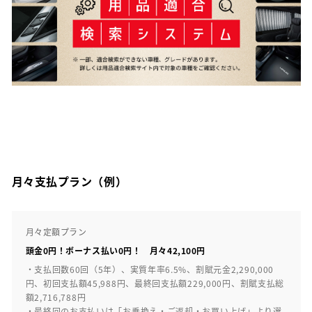
月々支払プラン（例）
月々定額プラン
頭金0円！ボーナス払い0円！ 月々42,100円
・支払回数60回（5年）、実質年率6.5%、割賦元金2,290,000
円、初回支払額45,988円、最終回支払額229,000円、割賦支払総
額2,716,788円
・最終回のお支払いは「お乗換え・ご返却・お買い上げ」より選