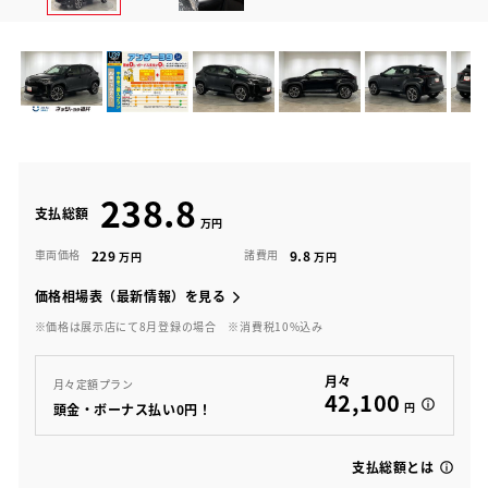
238.8
支払総額
229
9.8
車両価格
諸費用
価格相場表（最新情報）を見る
※価格は展示店にて8月登録の場合
※消費税10%込み
月々
月々定額プラン
42,100
円
頭金・ボーナス払い0円！
支払総額とは