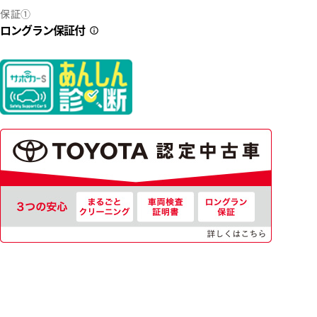
保証①
ロングラン保証付
2
39