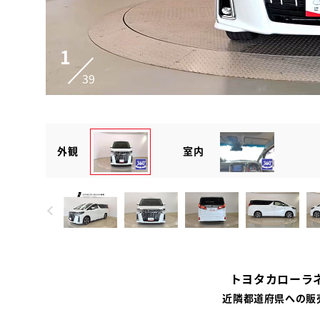
1
39
外観
室内
トヨタカローラ
近隣都道府県への販