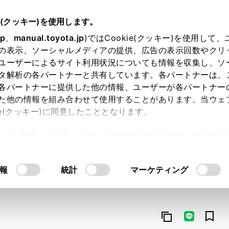
e(クッキー)を使用します。
jp
、
manual.toyota.jp
)ではCookie(クッキー)を使用して
の表示、ソーシャルメディアの提供、広告の表示回数やクリ
ユーザーによるサイト利用状況についても情報を収集し、ソ
タ解析の各パートナーと共有しています。各パートナーは、
各パートナーに提供した他の情報、ユーザーが各パートナー
た他の情報を組み合わせて使用することがあります。当ウェ
オンライン購入
お気に入り
保存した見積り
閲覧履歴
お住まいの地
ie(クッキー)に同意したこととなります。
許可」をクリックすることで、お客様のデバイスにすべてのCook
意したことになります。Cookie(クッキー)のオプトアウト
るにあたっては、当社の「
Cookie（クッキー）情報の取り
報
統計
マーケティング