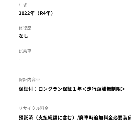
年式
2022年（R4年）
修復歴
なし
試乗車
-
保証内容※
保証付：ロングラン保証１年＜走行距離無制限＞
リサイクル料金
預託済（支払総額に含む）/廃車時追加料金必要装