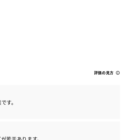
評価の見方
トヨタ
アルファード S Cパッケージ
態です。
どが若干あります。