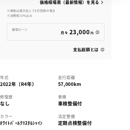
価格相場表（最新情報）を見る
※価格は展示店にて8月登録の場合
※消費税10%込み
View
通常ローン
23,000
月々
円
支払総額とは
年式
走行距離
2022年（R4年）
57,000km
修復歴
車検
なし
車検整備付
カラー
法定整備
ﾎﾜｲﾄﾊﾟｰﾙｸﾘｽﾀﾙｼｬｲﾝ
定期点検整備付