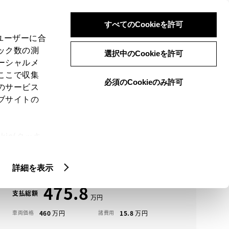
検索
メニュー
ログイン
すべてのCookieを許可
、ユーザーに合
ック数の測
選択中のCookieを許可
ーシャルメ
ここで収集
必須のCookieのみ許可
メニュー
のサービス
ブサイトの
域
未設定
ie(クッキ
アイコンについて
、設定の変
アルファード中古車一覧
扱いについ
詳細を表示
475.8
支払総額
460
15.8
車両価格
諸費用