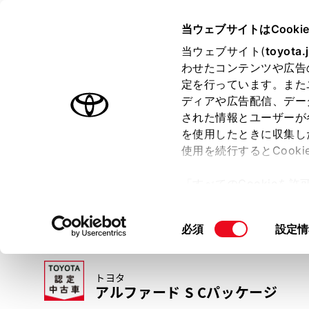
TOYOTA
当ウェブサイトはCooki
当ウェブサイト(
toyota.
わせたコンテンツや広告
ラインアップ
オーナーサポート
トピックス
定を行っています。また
ディアや広告配信、デー
トヨタ認定中古車
された情報とユーザーが
を使用したときに収集し
中古車を探す
トヨタ認定中古車の魅力
3つの買い方
使用を続行するとCook
「すべてのCookieを
ー)が保存されることに同
更、同意を撤回したりす
同
必須
設定情
て
」をご覧ください。
意
の
トヨタ
選
アルファード S Cパッケージ
択