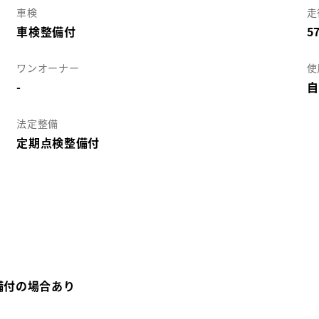
車検
走
車検整備付
5
ワンオーナー
使
-
自
法定整備
定期点検整備付
備付の場合あり