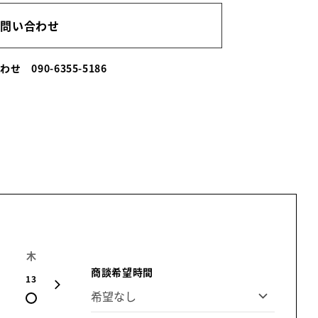
お問い合わせ
合わせ
090-6355-5186
木
金
土
日
月
火
水
商談希望時間
13
14
15
16
17
18
19