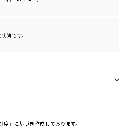
各種お問い合わせ
お気に入り追加
な状態です。
トヨタカローラネッツ岐阜 芥見ベース
近隣都道府県への販売に限らせていただきます
お電話でのお問い合わせ
090-6355-5186
価制度」に基づき作成しております。