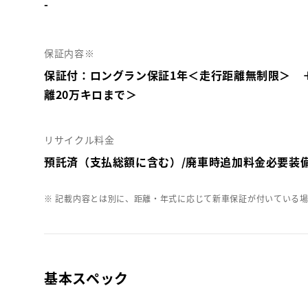
-
保証内容※
保証付：ロングラン保証1年＜走行距離無制限＞ 
離20万キロまで＞
リサイクル料金
預託済（支払総額に含む）/廃車時追加料金必要装
※ 記載内容とは別に、距離・年式に応じて新車保証が付いている
基本スペック