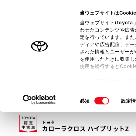
TOYOTA
当ウェブサイトはCooki
当ウェブサイト(
toyota.
わせたコンテンツや広告
ラインアップ
オーナーサポート
トピックス
定を行っています。また
ディアや広告配信、デー
トヨタ認定中古車
された情報とユーザーが
を使用したときに収集し
中古車を探す
トヨタ認定中古車の魅力
3つの買い方
使用を続行するとCook
「すべてのCookieを
ー)が保存されることに同
更、同意を撤回したりす
同
必須
設定情
て
」をご覧ください。
意
の
トヨタ
選
カローラクロス ハイブリットZ
択