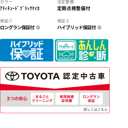
カラー
法定整備
ｱﾃｨﾁｭｰﾄﾞﾌﾞﾗｯｸﾏｲｶ
定期点検整備付
2
保証①
保証②
ロングラン保証付
ハイブリッド保証付
31