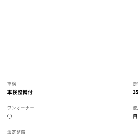
車検
走
車検整備付
3
ワンオーナー
使
○
自
法定整備