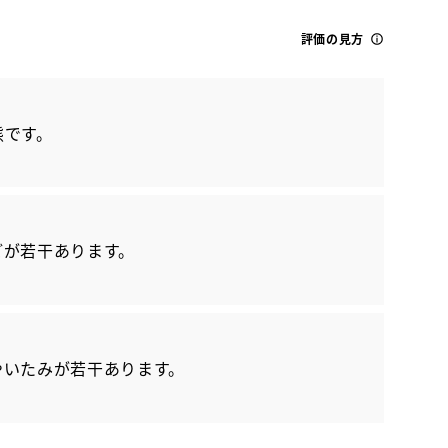
評価の見方
態です。
トヨタ
どが若干あります。
カローラクロス ハイブリットZ
やいたみが若干あります。