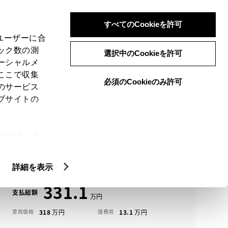
検索
メニュー
ログイン
すべてのCookieを許可
、ユーザーに合
ック数の測
選択中のCookieを許可
ーシャルメ
ここで収集
必須のCookieのみ許可
メニュー
のサービス
ブサイトの
域
未設定
ie(クッキ
アイコンについて
、設定の変
カローラクロス中古車一覧
扱いについ
詳細を表示
331.1
支払総額
318
13.1
車両価格
諸費用