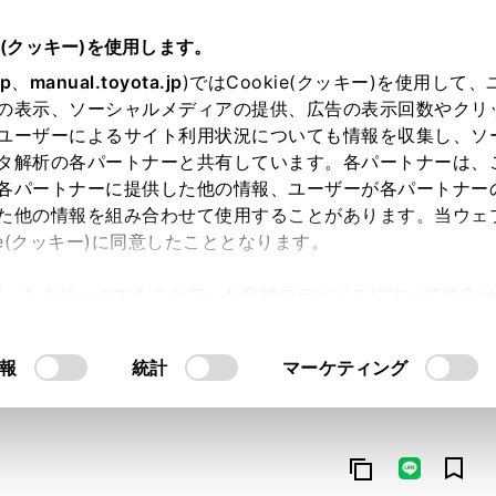
e(クッキー)を使用します。
jp
、
manual.toyota.jp
)ではCookie(クッキー)を使用して
の表示、ソーシャルメディアの提供、広告の表示回数やクリ
ユーザーによるサイト利用状況についても情報を収集し、ソ
タ解析の各パートナーと共有しています。各パートナーは、
各パートナーに提供した他の情報、ユーザーが各パートナー
た他の情報を組み合わせて使用することがあります。当ウェ
オンライン購入
お気に入り
保存した見積り
閲覧履歴
お住まいの地
ie(クッキー)に同意したこととなります。
許可」をクリックすることで、お客様のデバイスにすべてのCook
意したことになります。Cookie(クッキー)のオプトアウト
るにあたっては、当社の「
Cookie（クッキー）情報の取り
報
統計
マーケティング