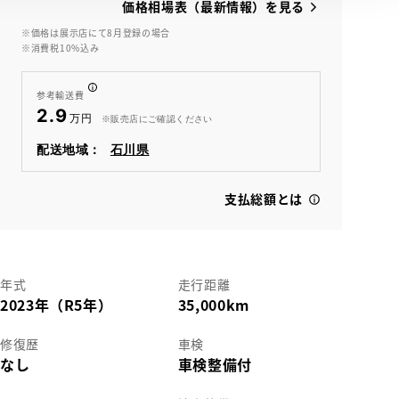
価格相場表（最新情報）を見る
※価格は展示店にて8月登録の場合
※消費税10%込み
View
参考輸送費
2.9
※販売店にご確認ください
配送地域：
石川県
支払総額とは
年式
走行距離
2023年（R5年）
35,000km
修復歴
車検
なし
車検整備付