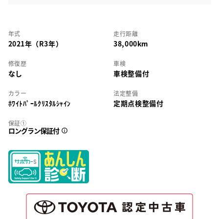
年式
走行距離
2021年（R3年）
38,000km
修復歴
車検
なし
車検整備付
カラー
法定整備
ﾎﾜｲﾄﾊﾟｰﾙｸﾘｽﾀﾙｼｬｲﾝ
定期点検整備付
保証①
ロングラン保証付