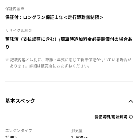
保証内容※
保証付：ロングラン保証１年＜走行距離無制限＞
リサイクル料金
預託済（支払総額に含む）/廃車時追加料金必要装備付の場合あ
り
※ 記載内容とは別に、距離・年式に応じて新車保証が付いている場合が
あります。詳細は販売店におたずねください。
基本スペック
装備説明/用語解説
エンジンタイプ
排気量
ｶﾞｿﾘﾝ
2,500cc