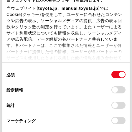
Toyota Safety Sense・Lexus Safety Systemのﾌﾟﾘｸﾗｯｼｭｾｰﾌﾃｨ
当ウェブサイト(
toyota.jp
、
manual.toyota.jp
)では
（対車両・歩行者）
Cookie(クッキー)を使用して、ユーザーに合わせたコンテン
ツや広告の表示、ソーシャルメディアの提供、広告の表示回
数やクリック数の測定を行っています。またユーザーによる
車線逸脱警報
サイト利用状況についても情報を収集し、ソーシャルメディ
アや広告配信、データ解析の各パートナーと共有していま
す。各パートナーは、ここで収集された情報とユーザーが各
パートナーに提供した他の情報、ユーザーが各パートナーの
クルーズコントロール
サービスを使用したときに収集した他の情報を組み合わせて
使用することがあります。当ウェブサイトの使用を続行する
同
とCookie(クッキー)に同意したこととなります。
先進ライト
必須
意
の
「すべてのCookieを許可」をクリックすることで、お客様の
選
デバイスにすべてのCookie(クッキー)が保存されることに同
設定情報
ブラインドスポットモニター（後側方検知）
択
意したことになります。Cookie(クッキー)のオプトアウト、
設定の変更、同意を撤回したりするにあたっては、当社の
統計
「
Cookie（クッキー）情報の取り扱いについて
」をご覧くだ
さい。
ドライブレコーダー
マーケティング
※ 記録媒体(SDカード等)は別途ご購入いただく場合がございます