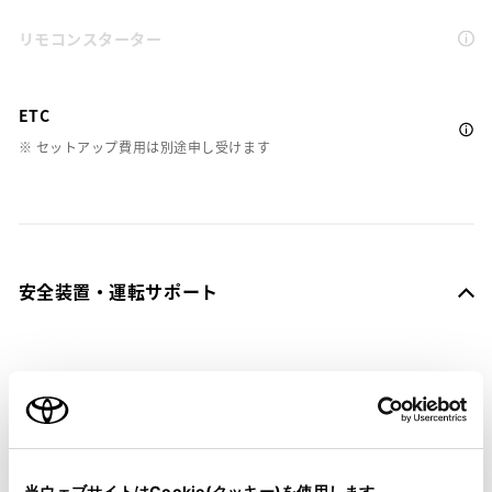
リモコンスターター
ETC
※ セットアップ費用は別途申し受けます
安全装置・運転サポート
サポカー
サポカーS
衝突被害軽減ブレーキ
当ウェブサイトはCookie(クッキー)を使用します。