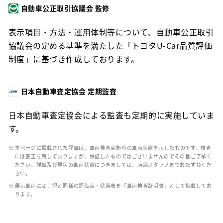
自動車公正取引協議会 監修
表示項目・方法・運用体制等について、自動車公正取引
協議会の定める基準を満たした「トヨタU-Car品質評価
制度」に基づき作成しております。
日本自動車査定協会 定期監査
日本自動車査定協会による監査も定期的に実施していま
す。
※ 本ページに掲載された評価は、車両検査実施時の車両状態を示したものです。検査
には厳正を期しておりますが、保証したものではございませんのでその旨ご了承く
ださい。詳細及び現状の車両状態につきましては、店舗スタッフまでおたずねくだ
さい。
※ 展示車両には上記と同様の評価点・状態表を「車両検査証明書」として搭載してお
ります。