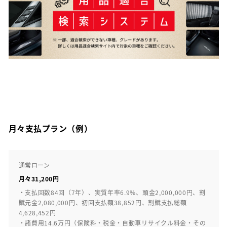
月々支払プラン（例）
通常ローン
月々31,200円
・支払回数84回（7年）、実質年率6.9%、頭金2,000,000円、割
賦元金2,080,000円、初回支払額38,852円、割賦支払総額
4,628,452円
・諸費用14.6万円（保険料・税金・自動車リサイクル料金・その