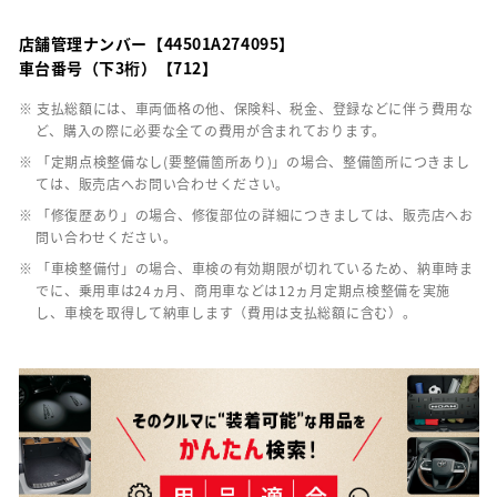
店舗管理ナンバー【44501A274095】
車台番号（下3桁）【712】
※ 支払総額には、車両価格の他、保険料、税金、登録などに伴う費用な
ど、購入の際に必要な全ての費用が含まれております。
※ 「定期点検整備なし(要整備箇所あり)」の場合、整備箇所につきまし
ては、販売店へお問い合わせください。
※ 「修復歴あり」の場合、修復部位の詳細につきましては、販売店へお
問い合わせください。
※ 「車検整備付」の場合、車検の有効期限が切れているため、納車時ま
でに、乗用車は24ヵ月、商用車などは12ヵ月定期点検整備を実施
し、車検を取得して納車します（費用は支払総額に含む）。