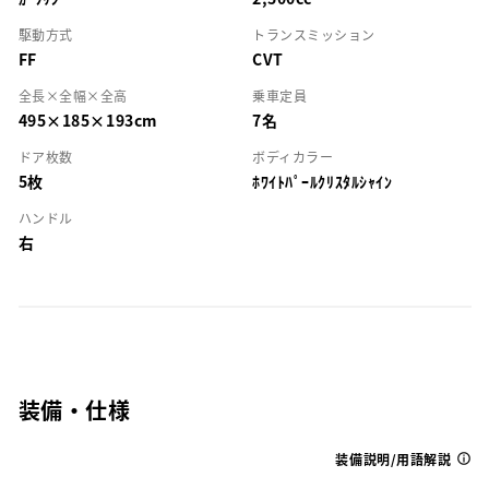
駆動方式
トランスミッション
FF
CVT
全長×全幅×全高
乗車定員
495×185×193cm
7名
ドア枚数
ボディカラー
5枚
ﾎﾜｲﾄﾊﾟｰﾙｸﾘｽﾀﾙｼｬｲﾝ
ハンドル
右
装備・仕様
装備説明/用語解説