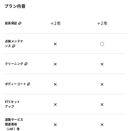
プラン内容
＋2年
＋2年
延長保証
点検メンテナ
×
○
ンス
×
×
クリーニング
×
×
ボディーコート
ETCセット
×
×
アップ
道路サービス
×
×
関連費用
（JAF）等