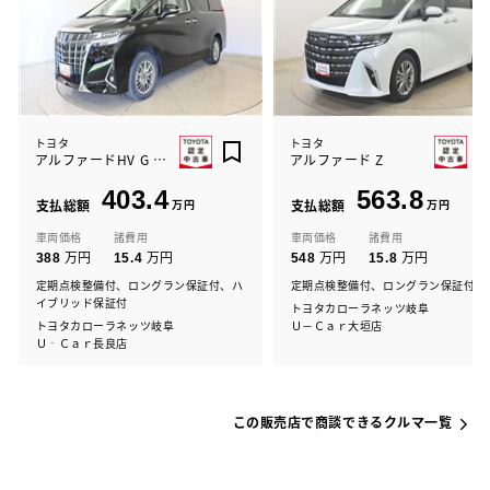
トヨタ
トヨタ
アルファードHV G Fパッケージ
アルファード Z
403.4
563.8
支払総額
万円
支払総額
万円
車両価格
諸費用
車両価格
諸費用
万円
万円
万円
万円
388
15.4
548
15.8
定期点検整備付、ロングラン保証付、ハ
定期点検整備付、ロングラン保証付
イブリッド保証付
トヨタカローラネッツ岐阜
トヨタカローラネッツ岐阜
Ｕ－Ｃａｒ大垣店
Ｕ‐Ｃａｒ長良店
この販売店で商談できるクルマ一覧