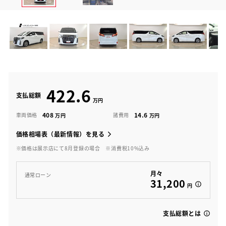
422.6
支払総額
408
14.6
車両価格
諸費用
価格相場表（最新情報）を見る
※価格は展示店にて8月登録の場合
※消費税10%込み
月々
通常ローン
31,200
円
支払総額とは