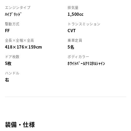
エンジンタイプ
排気量
ﾊｲﾌﾞﾘｯﾄﾞ
1,500cc
駆動方式
トランスミッション
FF
CVT
全長×全幅×全高
乗車定員
418×176×159cm
5名
ドア枚数
ボディカラー
5枚
ﾎﾜｲﾄﾊﾟｰﾙｸﾘｽﾀﾙｼｬｲﾝ
ハンドル
右
装備・仕様