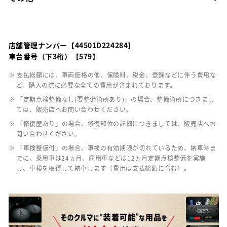
店舗管理ナンバー【44501D224284】
車台番号（下3桁）【579】
※ 支払総額には、車両価格の他、保険料、税金、登録などに伴う費用な
ど、購入の際に必要な全ての費用が含まれております。
※ 「定期点検整備なし(要整備箇所あり)」の場合、整備箇所につきまし
ては、販売店へお問い合わせください。
※ 「修復歴あり」の場合、修復部位の詳細につきましては、販売店へお
問い合わせください。
※ 「車検整備付」の場合、車検の有効期限が切れているため、納車時ま
でに、乗用車は24ヵ月、商用車などは12ヵ月定期点検整備を実施
し、車検を取得して納車します（費用は支払総額に含む）。