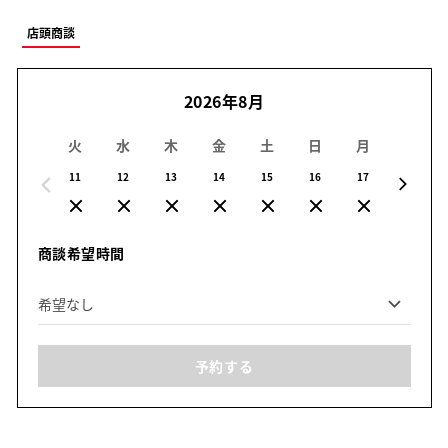
店頭商談
2026年8月
火
水
木
金
土
日
月
火
11
12
13
14
15
16
17
18
商談希望時間
予約する