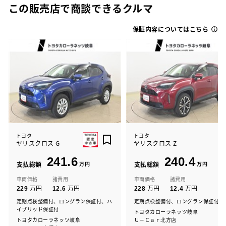
この販売店で商談できるクルマ
保証内容についてはこちら
トヨタ
トヨタ
ヤリスクロス G
ヤリスクロス Z
241.6
240.4
支払総額
万円
支払総額
万円
車両価格
諸費用
車両価格
諸費用
万円
万円
万円
万円
229
12.6
228
12.4
定期点検整備付、ロングラン保証付、ハ
定期点検整備付、ロングラン保証付
イブリッド保証付
トヨタカローラネッツ岐阜
トヨタカローラネッツ岐阜
Ｕ－Ｃａｒ北方店