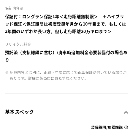
保証内容※
保証付：ロングラン保証1年＜走行距離無制限＞ ＋ハイブリ
ッド保証＜保証期間は初度登録年月から10年目まで、もしくは
3年間のいずれか長い方。但し走行距離20万キロまで＞
リサイクル料金
預託済（支払総額に含む）/廃車時追加料金必要装備付の場合あ
り
※ 記載内容とは別に、距離・年式に応じて新車保証が付いている場合が
あります。詳細は販売店におたずねください。
基本スペック
装備説明/用語解説