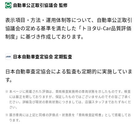
自動車公正取引協議会 監修
表示項目・方法・運用体制等について、自動車公正取引
協議会の定める基準を満たした「トヨタU-Car品質評価
制度」に基づき作成しております。
日本自動車査定協会 定期監査
日本自動車査定協会による監査も定期的に実施していま
す。
※ 本ページに掲載された評価は、車両検査実施時の車両状態を示したものです。検査
には厳正を期しておりますが、保証したものではございませんのでその旨ご了承く
ださい。詳細及び現状の車両状態につきましては、店舗スタッフまでおたずねくだ
さい。
※ 展示車両には上記と同様の評価点・状態表を「車両検査証明書」として搭載してお
ります。