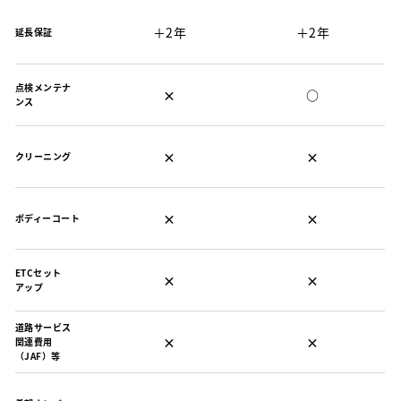
＋2年
＋2年
延長保証
点検メンテナ
×
○
ンス
×
×
クリーニング
×
×
ボディーコート
ETCセット
×
×
アップ
道路サービス
×
×
関連費用
（JAF）等