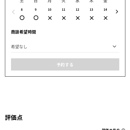
土
日
月
火
水
木
金
土
8
9
10
11
12
13
14
15
商談希望時間
予約する
評価点