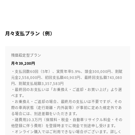
月々支払プラン（例）
残価設定型プラン
月々39,200円
・支払回数60回（5年）、実質年率5.9%、頭金300,000円、割賦
元金2,558,000円、初回支払額40,903円、最終回支払額743,080
円、割賦支払総額3,357,583円
・最終回のお支払いは「お乗換え・ご返却・お買い上げ」より選
べます。
・お乗換え・ご返却の場合、最終月の支払いは不要ですが、その
際の車両状態（走行距離・内外装等）が事前に定めた規定外であ
る場合には、別途差額をいただきます。
・諸費用10.3万円（保険料・税金・自動車リサイクル料金・その
他登録に伴う費用）を登録時までに現金で別途申し受けます。
・オンライン購入ではご利用できない場合がございます。詳しく