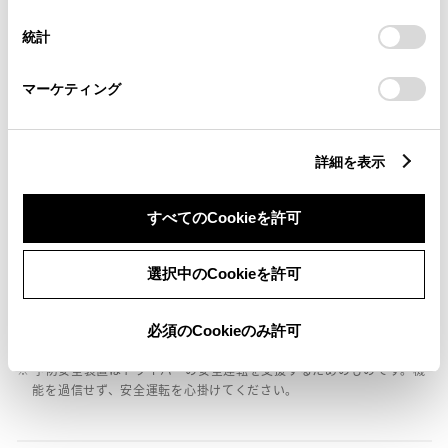
択
意したことになります。Cookie(クッキー)のオプトアウト、
設定の変更、同意を撤回したりするにあたっては、当社の
統計
「
Cookie（クッキー）情報の取り扱いについて
」をご覧くだ
バックモニター
さい。
マーケティング
エアバッグ
詳細を表示
：ﾃﾞｭｱﾙ+ｻｲﾄﾞｴｱﾊﾞｯｸﾞ
すべてのCookieを許可
※ グレードによって予防安全装置の設定が異なる場合があります。
※ グレードや予防安全装置の設定によって同じ車種でも安全運転サポー
ト車の区分が異なる場合があります。
選択中のCookieを許可
※ 予防安全装置の各機能の作動には、速度や対象物等の条件がありま
す。また、道路状況、車両状態、天候等により作動しない場合があり
必須のCookieのみ許可
ます。詳しくは、販売店スタッフにおたずねください。
※ 予防安全装置はドライバーの安全運転を支援するためのものです。機
能を過信せず、安全運転を心掛けてください。