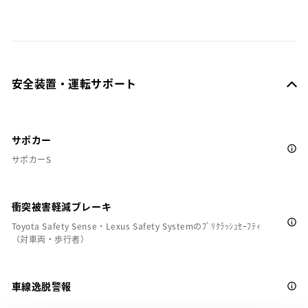
安全装置・運転サポート
サポカー
サポカーS
衝突被害軽減ブレーキ
Toyota Safety Sense・Lexus Safety Systemのﾌﾟﾘｸﾗｯｼｭｾｰﾌﾃｨ
（対車両・歩行者）
車線逸脱警報