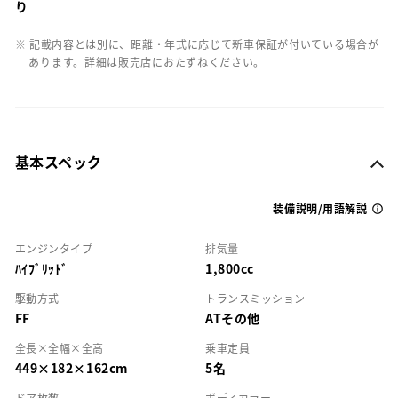
り
※ 記載内容とは別に、距離・年式に応じて新車保証が付いている場合が
あります。詳細は販売店におたずねください。
基本スペック
装備説明/用語解説
エンジンタイプ
排気量
ﾊｲﾌﾞﾘｯﾄﾞ
1,800cc
駆動方式
トランスミッション
FF
ATその他
全長×全幅×全高
乗車定員
449×182×162cm
5名
ドア枚数
ボディカラー