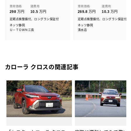
車両価格
諸費用
車両価格
諸費用
万円
万円
万円
万円
298
10.5
269.8
10.3
定期点検整備付、ロングラン保証付
定期点検整備付、ロングラン保証付
ネッツ静岡
ネッツ静岡
Ｕ－ＴＯＷＮ三島
清水店
カローラ クロスの関連記事
ィ