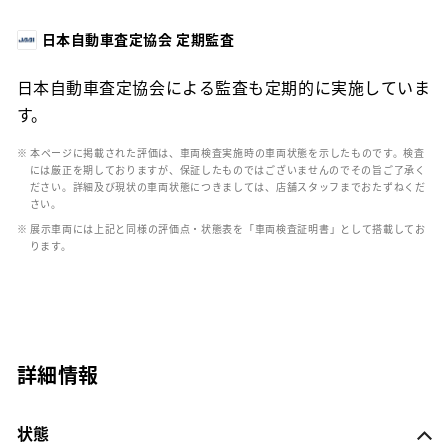
日本自動車査定協会 定期監査
日本自動車査定協会による監査も定期的に実施していま
す。
※ 本ページに掲載された評価は、車両検査実施時の車両状態を示したものです。検査
には厳正を期しておりますが、保証したものではございませんのでその旨ご了承く
ださい。詳細及び現状の車両状態につきましては、店舗スタッフまでおたずねくだ
さい。
※ 展示車両には上記と同様の評価点・状態表を「車両検査証明書」として搭載してお
ります。
詳細情報
状態