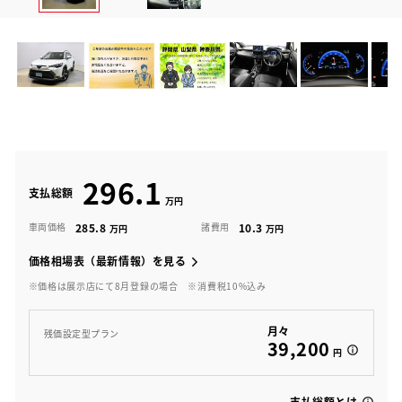
296.1
支払総額
285.8
10.3
車両価格
諸費用
価格相場表（最新情報）を見る
※価格は展示店にて8月登録の場合
※消費税10%込み
月々
残価設定型プラン
39,200
円
支払総額とは