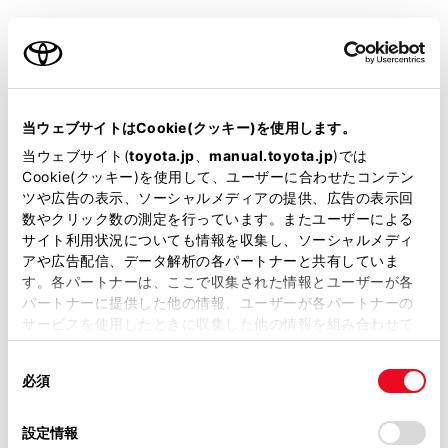
クルーズコントロール
先進ライト
当ウェブサイトはCookie(クッキー)を使用します。
当ウェブサイト(
toyota.jp
、
manual.toyota.jp
)では
Cookie(クッキー)を使用して、ユーザーに合わせたコンテン
ブラインドスポットモニター（後側方検知）
ツや広告の表示、ソーシャルメディアの提供、広告の表示回
数やクリック数の測定を行っています。またユーザーによる
サイト利用状況についても情報を収集し、ソーシャルメディ
ドライブレコーダー
アや広告配信、データ解析の各パートナーと共有していま
※ 記録媒体(SDカード等)は別途ご購入いただく場合がございます
す。各パートナーは、ここで収集された情報とユーザーが各
パートナーに提供した他の情報、ユーザーが各パートナーの
サービスを使用したときに収集した他の情報を組み合わせて
ペダル踏み間違い急発進抑制装置
使用することがあります。当ウェブサイトの使用を続行する
同
とCookie(クッキー)に同意したこととなります。
○
必須
意
の
「すべてのCookieを許可」をクリックすることで、お客様の
選
デバイスにすべてのCookie(クッキー)が保存されることに同
設定情報
パノラミックビューモニター（全周囲カメラ）