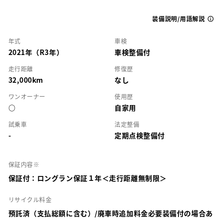
装備説明/用語解説
年式
車検
2021年（R3年）
車検整備付
走行距離
修復歴
32,000km
なし
ワンオーナー
使用歴
○
自家用
試乗車
法定整備
-
定期点検整備付
保証内容※
保証付：ロングラン保証１年＜走行距離無制限＞
リサイクル料金
預託済（支払総額に含む）/廃車時追加料金必要装備付の場合あ