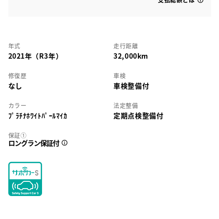
年式
走行距離
2021年（R3年）
32,000km
修復歴
車検
なし
車検整備付
カラー
法定整備
ﾌﾟﾗﾁﾅﾎﾜｲﾄﾊﾟｰﾙﾏｲｶ
定期点検整備付
保証①
ロングラン保証付