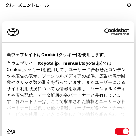
クルーズコントロール
先進ライト
ブラインドスポットモニター（後側方検知）
当ウェブサイトはCookie(クッキー)を使用します。
当ウェブサイト(
toyota.jp
、
manual.toyota.jp
)では
ドライブレコーダー
Cookie(クッキー)を使用して、ユーザーに合わせたコンテン
ツや広告の表示、ソーシャルメディアの提供、広告の表示回
※ 記録媒体(SDカード等)は別途ご購入いただく場合がございます
数やクリック数の測定を行っています。またユーザーによる
サイト利用状況についても情報を収集し、ソーシャルメディ
アや広告配信、データ解析の各パートナーと共有していま
ペダル踏み間違い急発進抑制装置
す。各パートナーは、ここで収集された情報とユーザーが各
ｲﾝﾃﾘｼﾞｪﾝﾄｸﾘｱﾗﾝｽｿﾅｰ・ｽﾏｰﾄｱｼｽﾄ
パートナーに提供した他の情報、ユーザーが各パートナーの
サービスを使用したときに収集した他の情報を組み合わせて
使用することがあります。当ウェブサイトの使用を続行する
同
とCookie(クッキー)に同意したこととなります。
パノラミックビューモニター（全周囲カメラ）
必須
意