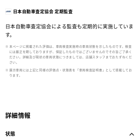
日本自動車査定協会 定期監査
日本自動車査定協会による監査も定期的に実施していま
す。
※ 本ページに掲載された評価は、車両検査実施時の車両状態を示したものです。検査
には厳正を期しておりますが、保証したものではございませんのでその旨ご了承く
ださい。詳細及び現状の車両状態につきましては、店舗スタッフまでおたずねくだ
さい。
※ 展示車両には上記と同様の評価点・状態表を「車両検査証明書」として搭載してお
ります。
詳細情報
状態