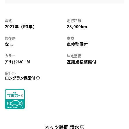
年式
走行距離
2021年（R3年）
28,000km
修復歴
車検
なし
車検整備付
カラー
法定整備
ﾌﾞﾗｲﾄｼﾙﾊﾞｰM
定期点検整備付
保証①
ロングラン保証付
ネッツ静岡 清水店