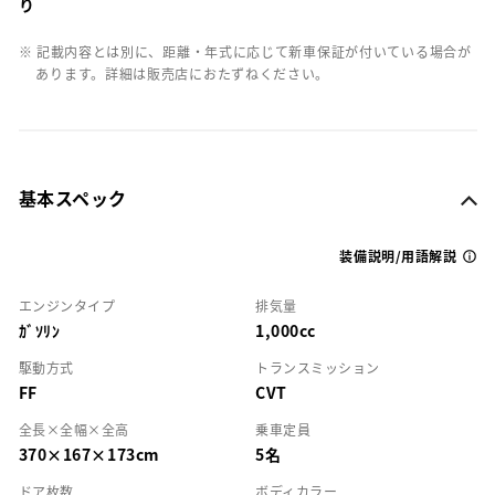
り
※ 記載内容とは別に、距離・年式に応じて新車保証が付いている場合が
あります。詳細は販売店におたずねください。
基本スペック
装備説明/用語解説
エンジンタイプ
排気量
ｶﾞｿﾘﾝ
1,000cc
駆動方式
トランスミッション
FF
CVT
全長×全幅×全高
乗車定員
370×167×173cm
5名
ドア枚数
ボディカラー