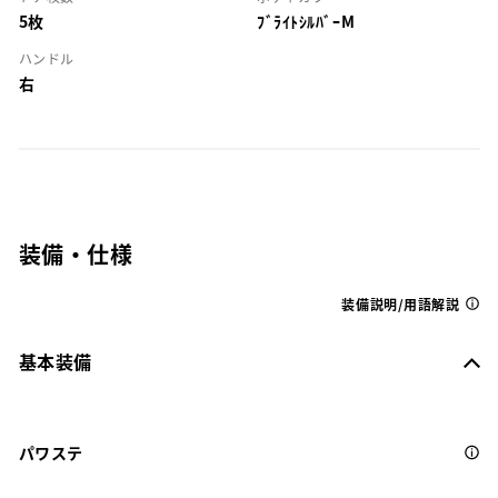
5枚
ﾌﾞﾗｲﾄｼﾙﾊﾞｰM
ハンドル
右
装備・仕様
装備説明/用語解説
基本装備
パワステ