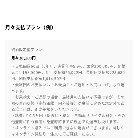
月々支払プラン（例）
残価設定型プラン
月々20,100円
・支払回数60回（5年）、実質年率5.9%、頭金200,000円、割賦
元金1,198,000円、初回支払額25,022円、最終回支払額223,680
円、割賦支払総額1,614,502円
・最終回のお支払いは「お乗換え・ご返却・お買い上げ」より選
べます。
・お乗換え・ご返却の場合、最終月の支払いは不要ですが、その
際の車両状態（走行距離・内外装等）が事前に定めた規定外であ
る場合には、別途差額をいただきます。
・諸費用10.5万円（保険料・税金・自動車リサイクル料金・その
他登録に伴う費用）を登録時までに現金で別途申し受けます。
・オンライン購入ではご利用できない場合がございます。詳しく
はオンライン見積り・注文にてご確認ください。