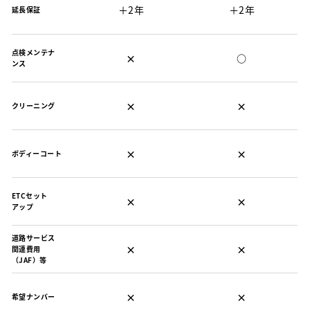
＋2年
＋2年
延長保証
点検メンテナ
×
○
ンス
×
×
クリーニング
×
×
ボディーコート
ETCセット
×
×
アップ
道路サービス
×
×
関連費用
（JAF）等
×
×
希望ナンバー