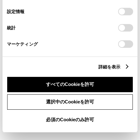
の
「すべてのCookieを許可」をクリックすることで、お客様の
選
デバイスにすべてのCookie(クッキー)が保存されることに同
設定情報
バックモニター
択
意したことになります。Cookie(クッキー)のオプトアウト、
設定の変更、同意を撤回したりするにあたっては、当社の
統計
「
Cookie（クッキー）情報の取り扱いについて
」をご覧くだ
エアバッグ
さい。
：ﾃﾞｭｱﾙｴｱﾊﾞｯｸﾞ
マーケティング
※ グレードによって予防安全装置の設定が異なる場合があります。
詳細を表示
※ グレードや予防安全装置の設定によって同じ車種でも安全運転サポー
ト車の区分が異なる場合があります。
すべてのCookieを許可
※ 予防安全装置の各機能の作動には、速度や対象物等の条件がありま
す。また、道路状況、車両状態、天候等により作動しない場合があり
ます。詳しくは、販売店スタッフにおたずねください。
選択中のCookieを許可
※ 予防安全装置はドライバーの安全運転を支援するためのものです。機
能を過信せず、安全運転を心掛けてください。
必須のCookieのみ許可