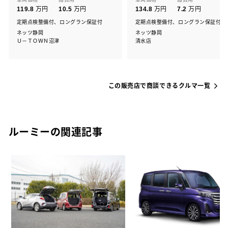
万円
万円
万円
万円
119.8
10.5
134.8
7.2
定期点検整備付、ロングラン保証付
定期点検整備付、ロングラン保証付
ネッツ静岡
ネッツ静岡
Ｕ－ＴＯＷＮ沼津
清水店
この販売店で商談できるクルマ一覧
ルーミーの関連記事
カ