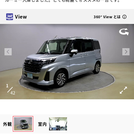
View
360° View とは
1
42
外観
室内