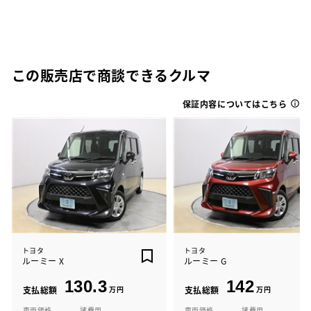
この販売店で商談できるクルマ
保証内容についてはこちら
トヨタ
トヨタ
ルーミー X
ルーミー G
130.3
142
支払総額
万円
支払総額
万円
車両価格
諸費用
車両価格
諸費用