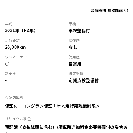
装備説明/用語解説
年式
車検
2021年（R3年）
車検整備付
走行距離
修復歴
28,000km
なし
ワンオーナー
使用歴
○
自家用
試乗車
法定整備
-
定期点検整備付
保証内容※
保証付：ロングラン保証１年＜走行距離無制限＞
リサイクル料金
預託済（支払総額に含む）/廃車時追加料金必要装備付の場合あ