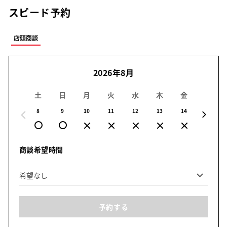
スピード予約
店頭商談
2026年8月
土
日
月
火
水
木
金
土
8
9
10
11
12
13
14
15
商談希望時間
予約する