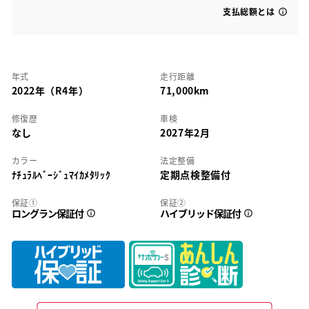
支払総額とは
年式
走行距離
2022年（R4年）
71,000km
修復歴
車検
なし
2027年2月
カラー
法定整備
ﾅﾁｭﾗﾙﾍﾞｰｼﾞｭﾏｲｶﾒﾀﾘｯｸ
定期点検整備付
保証①
保証②
ロングラン保証付
ハイブリッド保証付