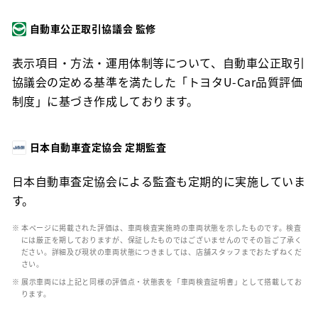
自動車公正取引協議会 監修
表示項目・方法・運用体制等について、自動車公正取引
協議会の定める基準を満たした「トヨタU-Car品質評価
制度」に基づき作成しております。
日本自動車査定協会 定期監査
日本自動車査定協会による監査も定期的に実施していま
す。
※ 本ページに掲載された評価は、車両検査実施時の車両状態を示したものです。検査
には厳正を期しておりますが、保証したものではございませんのでその旨ご了承く
ださい。詳細及び現状の車両状態につきましては、店舗スタッフまでおたずねくだ
さい。
※ 展示車両には上記と同様の評価点・状態表を「車両検査証明書」として搭載してお
ります。