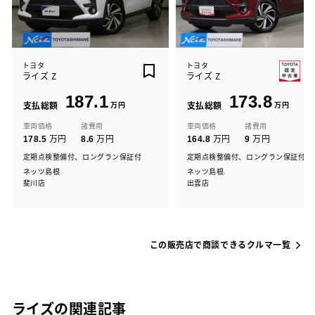
トヨタ
トヨタ
ライズ Z
ライズ Z
187.1
173.8
支払総額
万円
支払総額
万円
車両価格
諸費用
車両価格
諸費用
万円
万円
万円
万円
178.5
8.6
164.8
9
定期点検整備付、ロングラン保証付
定期点検整備付、ロングラン保証付
ネッツ島根
ネッツ島根
斐川店
出雲店
この販売店で商談できるクルマ一覧
ライズの関連記事