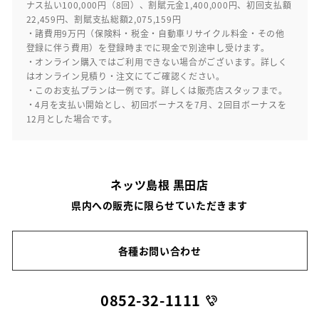
ナス払い100,000円（8回）、割賦元金1,400,000円、初回支払額
22,459円、割賦支払総額2,075,159円
・諸費用9万円（保険料・税金・自動車リサイクル料金・その他
登録に伴う費用）を登録時までに現金で別途申し受けます。
・オンライン購入ではご利用できない場合がございます。詳しく
はオンライン見積り・注文にてご確認ください。
・このお支払プランは一例です。詳しくは販売店スタッフまで。
・4月を支払い開始とし、初回ボーナスを7月、2回目ボーナスを
12月とした場合です。
ネッツ島根 黒田店
県内への販売に限らせていただきます
各種お問い合わせ
0852-32-1111