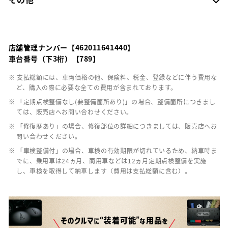
店舗管理ナンバー【462011641440】
車台番号（下3桁）【789】
※ 支払総額には、車両価格の他、保険料、税金、登録などに伴う費用な
ど、購入の際に必要な全ての費用が含まれております。
※ 「定期点検整備なし(要整備箇所あり)」の場合、整備箇所につきまし
ては、販売店へお問い合わせください。
※ 「修復歴あり」の場合、修復部位の詳細につきましては、販売店へお
問い合わせください。
※ 「車検整備付」の場合、車検の有効期限が切れているため、納車時ま
でに、乗用車は24ヵ月、商用車などは12ヵ月定期点検整備を実施
し、車検を取得して納車します（費用は支払総額に含む）。