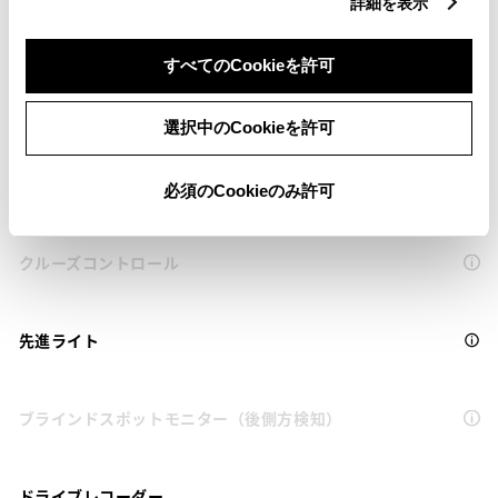
サポカーS
詳細を表示
すべてのCookieを許可
衝突被害軽減ブレーキ
ｽﾏｰﾄｱｼｽﾄの衝突回避支援ﾌﾞﾚｰｷ機能（対車両・歩行者）
選択中のCookieを許可
車線逸脱警報
必須のCookieのみ許可
クルーズコントロール
先進ライト
ブラインドスポットモニター（後側方検知）
ドライブレコーダー