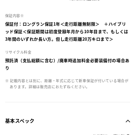
保証内容※
保証付：ロングラン保証1年＜走行距離無制限＞ ＋ハイブリ
ッド保証＜保証期間は初度登録年月から10年目まで、もしくは
3年間のいずれか長い方。但し走行距離20万キロまで＞
リサイクル料金
預託済（支払総額に含む）/廃車時追加料金必要装備付の場合あ
り
※ 記載内容とは別に、距離・年式に応じて新車保証が付いている場合が
あります。詳細は販売店におたずねください。
基本スペック