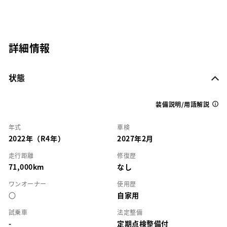
詳細情報
状態
装備説明/用語解説
年式
車検
2022年（R4年）
2027年2月
走行距離
修復歴
71,000km
なし
ワンオーナー
使用歴
○
自家用
試乗車
法定整備
-
定期点検整備付