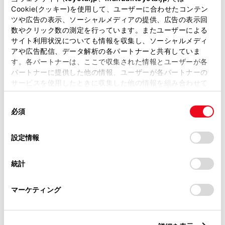
キーレス
Cookie(クッキー)を使用して、ユーザーに合わせたコンテン
ツや広告の表示、ソーシャルメディアの提供、広告の表示回
：ｽﾏｰﾄｷ-
数やクリック数の測定を行っています。またユーザーによる
サイト利用状況についても情報を収集し、ソーシャルメディ
アや広告配信、データ解析の各パートナーと共有していま
リモコンスターター
す。各パートナーは、ここで収集された情報とユーザーが各
パートナーに提供した他の情報、ユーザーが各パートナーの
サービスを使用したときに収集した他の情報を組み合わせて
ETC
使用することがあります。当ウェブサイトの使用を続行する
同
とCookie(クッキー)に同意したこととなります。
※ セットアップ費用は別途申し受けます
必須
意
の
「すべてのCookieを許可」をクリックすることで、お客様の
選
デバイスにすべてのCookie(クッキー)が保存されることに同
設定情報
択
意したことになります。Cookie(クッキー)のオプトアウト、
設定の変更、同意を撤回したりするにあたっては、当社の
統計
「
Cookie（クッキー）情報の取り扱いについて
」をご覧くだ
安全装置・運転サポート
さい。
マーケティング
サポカー