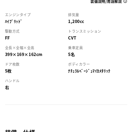
装備説明/用語解説
エンジンタイプ
排気量
ﾊｲﾌﾞﾘｯﾄﾞ
1,200cc
駆動方式
トランスミッション
FF
CVT
全長×全幅×全高
乗車定員
399×169×162cm
5名
ドア枚数
ボディカラー
5枚
ﾅﾁｭﾗﾙﾍﾞｰｼﾞｭﾏｲｶﾒﾀﾘｯｸ
ハンドル
右