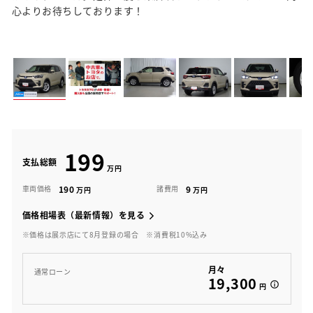
心よりお待ちしております！
199
支払総額
190
9
車両価格
諸費用
価格相場表（最新情報）を見る
※価格は展示店にて8月登録の場合
※消費税10%込み
月々
通常ローン
19,300
円