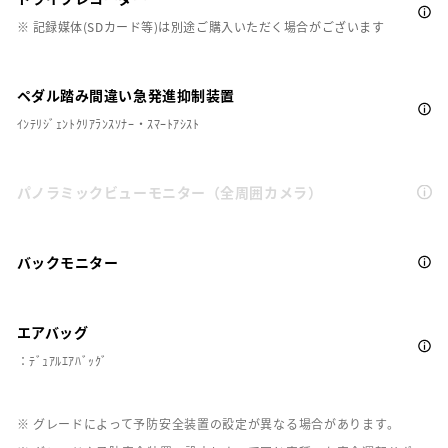
※ 記録媒体(SDカード等)は別途ご購入いただく場合がございます
ペダル踏み間違い急発進抑制装置
ｲﾝﾃﾘｼﾞｪﾝﾄｸﾘｱﾗﾝｽｿﾅｰ・ｽﾏｰﾄｱｼｽﾄ
パノラミックビューモニター（全周囲カメラ）
バックモニター
エアバッグ
：ﾃﾞｭｱﾙｴｱﾊﾞｯｸﾞ
※ グレードによって予防安全装置の設定が異なる場合があります。