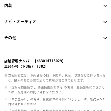
内装
ナビ・オーディオ
その他
店舗管理ナンバー【463014715029】
車台番号（下3桁）【382】
※ 支払総額には、車両価格の他、保険料、税金、登録などに伴う費用な
ど、購入の際に必要な全ての費用が含まれております。
※ 「定期点検整備なし(要整備箇所あり)」の場合、整備箇所につきまし
ては、販売店へお問い合わせください。
※ 「修復歴あり」の場合、修復部位の詳細につきましては、販売店へお
問い合わせください。
※ 「車検整備付」の場合、車検の有効期限が切れているため、納車時ま