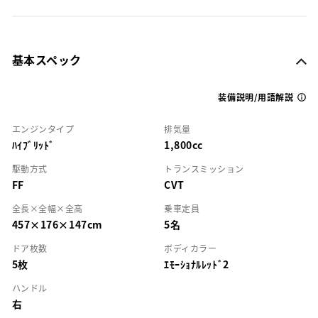
基本スペック
装備説明/用語解説
エンジンタイプ
排気量
ﾊｲﾌﾞﾘｯﾄﾞ
1,800cc
駆動方式
トランスミッション
FF
CVT
全長×全幅×全高
乗車定員
457×176×147cm
5名
ドア枚数
ボディカラー
5枚
ｴﾓｰｼｮﾅﾙﾚｯﾄﾞ2
ハンドル
右