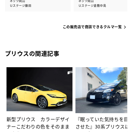
ネッツ岡山
ネッツ岡山
Ｕステージ藤田
Ｕステージ倉敷中島
この販売店で商談できるクルマ一覧
プリウスの関連記事
た
パ
新型プリウス カラーデザイ
『眠っていた気持ちを目
ナーこだわりの色をそのまま
させた』30系プリウスは