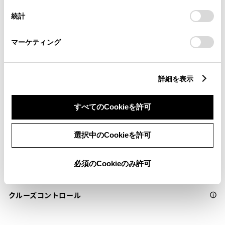
設定の変更、同意を撤回したりするにあたっては、当社の
安全装置・運転サポート
統計
「
Cookie（クッキー）情報の取り扱いについて
」をご覧くだ
さい。
マーケティング
サポカー
サポカーS
詳細を表示
衝突被害軽減ブレーキ
すべてのCookieを許可
Toyota Safety Sense・Lexus Safety Systemのﾌﾟﾘｸﾗｯｼｭｾｰﾌﾃｨ
（対車両・歩行者）
選択中のCookieを許可
車線逸脱警報
必須のCookieのみ許可
クルーズコントロール