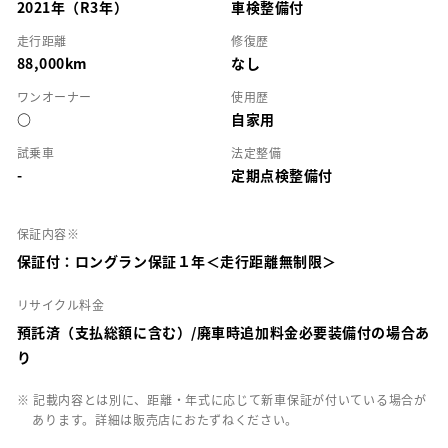
2021年（R3年）
車検整備付
走行距離
修復歴
88,000km
なし
ワンオーナー
使用歴
○
自家用
試乗車
法定整備
-
定期点検整備付
保証内容※
保証付：ロングラン保証１年＜走行距離無制限＞
リサイクル料金
預託済（支払総額に含む）/廃車時追加料金必要装備付の場合あ
り
※ 記載内容とは別に、距離・年式に応じて新車保証が付いている場合が
あります。詳細は販売店におたずねください。