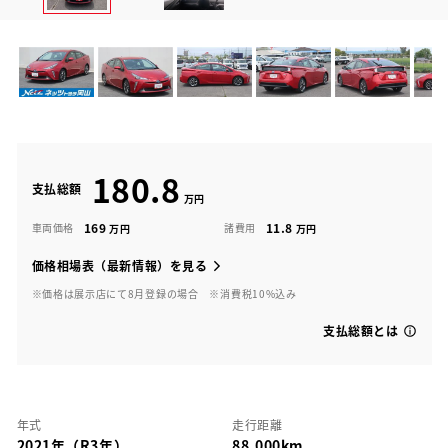
180.8
支払総額
169
11.8
車両価格
諸費用
価格相場表（最新情報）を見る
※価格は展示店にて8月登録の場合
※消費税10%込み
支払総額とは
年式
走行距離
2021年（R3年）
88,000km