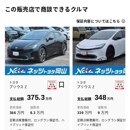
この販売店で商談できるクルマ
保証内容についてはこちら
トヨタ
トヨタ
プリウス Z
プリウス Z
375.3
348
支払総額
万円
支払総額
万円
車両価格
諸費用
車両価格
諸費用
万円
万円
万円
万円
366
9.3
339
9
定期点検整備付、ロングラン保証付、ハ
定期点検整備付、ロングラン保証付、
イブリッド保証付
イブリッド保証付