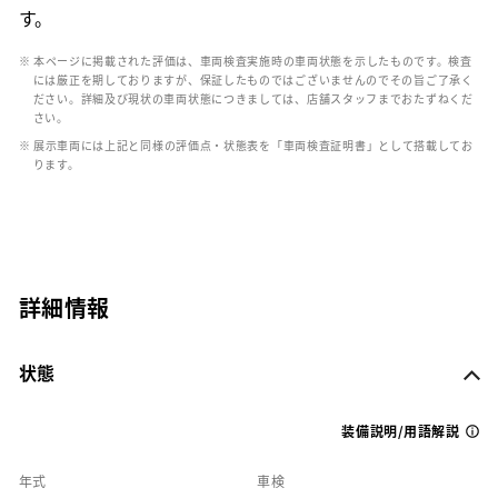
す。
※ 本ページに掲載された評価は、車両検査実施時の車両状態を示したものです。検査
には厳正を期しておりますが、保証したものではございませんのでその旨ご了承く
ださい。詳細及び現状の車両状態につきましては、店舗スタッフまでおたずねくだ
さい。
※ 展示車両には上記と同様の評価点・状態表を「車両検査証明書」として搭載してお
ります。
詳細情報
状態
装備説明/用語解説
年式
車検