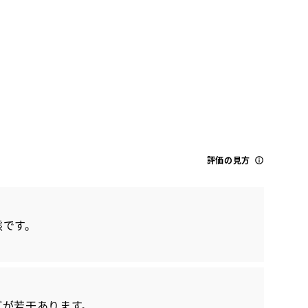
評価の見方
トヨタ
カローラクロス ハイブリッド Z
態です。
どが若干あります。