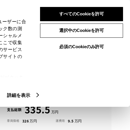
検索
メニュー
ログイン
すべてのCookieを許可
、ユーザーに合
ック数の測
選択中のCookieを許可
ーシャルメ
ここで収集
必須のCookieのみ許可
メニュー
のサービス
ブサイトの
域
未設定
ie(クッキ
アイコンについて
、設定の変
カローラクロス中古車一覧
扱いについ
詳細を表示
335.5
支払総額
326
9.5
車両価格
諸費用