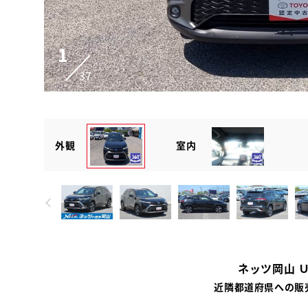
1
37
外観
室内
ネッツ岡山 
近隣都道府県への販