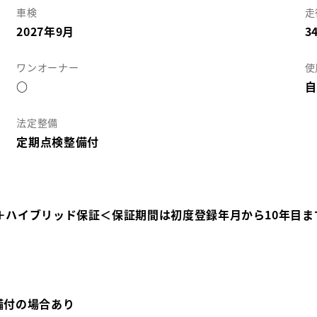
車検
走
2027年9月
3
ワンオーナー
使
○
自
法定整備
定期点検整備付
＋ハイブリッド保証＜保証期間は初度登録年月から10年目ま
備付の場合あり