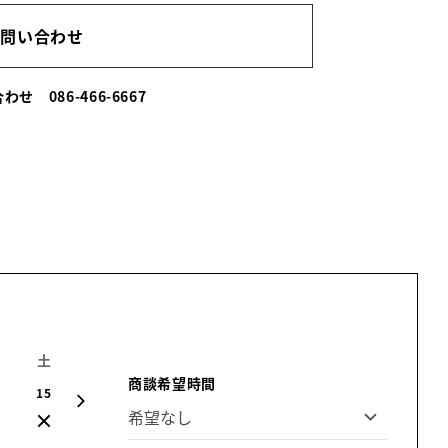
お問い合わせ
い合わせ
086-466-6667
土
日
月
火
水
木
金
商談希望時間
15
16
17
18
19
20
21