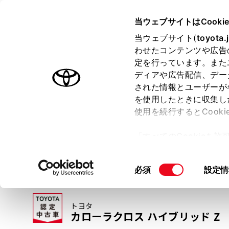
TOYOTA
当ウェブサイトはCooki
当ウェブサイト(
toyota.
わせたコンテンツや広告
ラインアップ
オーナーサポート
トピックス
定を行っています。また
ディアや広告配信、デー
トヨタ認定中古車
された情報とユーザーが
を使用したときに収集し
中古車を探す
トヨタ認定中古車の魅力
3つの買い方
使用を続行するとCook
「すべてのCookieを
ー)が保存されることに同
更、同意を撤回したりす
同
必須
設定情
て
」をご覧ください。
意
の
トヨタ
選
カローラクロス ハイブリッド Z
択