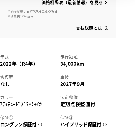
価格相場表（最新情報）を見る
※価格は展示店にて8月登録の場合
※消費税10%込み
支払総額とは
View
年式
走行距離
2022年（R4年）
34,000km
修復歴
車検
なし
2027年9月
カラー
法定整備
ｱﾃｨﾁｭｰﾄﾞﾌﾞﾗｯｸﾏｲｶ
定期点検整備付
保証①
保証②
ロングラン保証付
ハイブリッド保証付