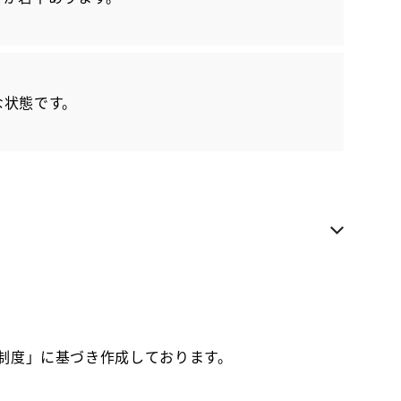
各種お問い合わせ
お気に入り追加
な状態です。
ネッツ岡山 Ｕステージ倉敷中島
近隣都道府県への販売に限らせていただきます
お電話でのお問い合わせ
086-466-6667
価制度」に基づき作成しております。