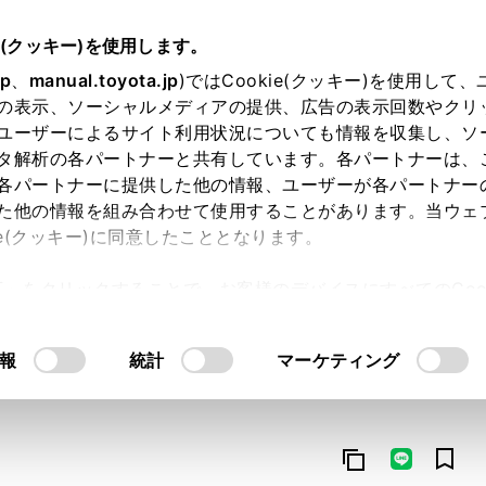
e(クッキー)を使用します。
jp
、
manual.toyota.jp
)ではCookie(クッキー)を使用して
の表示、ソーシャルメディアの提供、広告の表示回数やクリ
ユーザーによるサイト利用状況についても情報を収集し、ソ
タ解析の各パートナーと共有しています。各パートナーは、
各パートナーに提供した他の情報、ユーザーが各パートナー
た他の情報を組み合わせて使用することがあります。当ウェ
オンライン購入
お気に入り
保存した見積り
閲覧履歴
お住まいの地
ie(クッキー)に同意したこととなります。
許可」をクリックすることで、お客様のデバイスにすべてのCook
意したことになります。Cookie(クッキー)のオプトアウト
るにあたっては、当社の「
Cookie（クッキー）情報の取り
報
統計
マーケティング