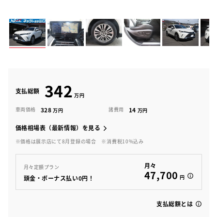
342
支払総額
328
14
車両価格
諸費用
価格相場表（最新情報）を見る
※価格は展示店にて8月登録の場合
※消費税10%込み
月々
月々定額プラン
47,700
円
頭金・ボーナス払い0円！
支払総額とは