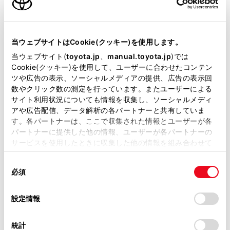
クルーズコントロール
当ウェブサイトはCookie(クッキー)を使用します。
当ウェブサイト(
toyota.jp
、
manual.toyota.jp
)では
先進ライト
Cookie(クッキー)を使用して、ユーザーに合わせたコンテン
ツや広告の表示、ソーシャルメディアの提供、広告の表示回
数やクリック数の測定を行っています。またユーザーによる
ブラインドスポットモニター（後側方検知）
サイト利用状況についても情報を収集し、ソーシャルメディ
アや広告配信、データ解析の各パートナーと共有していま
す。各パートナーは、ここで収集された情報とユーザーが各
ドライブレコーダー
パートナーに提供した他の情報、ユーザーが各パートナーの
サービスを使用したときに収集した他の情報を組み合わせて
※ 記録媒体(SDカード等)は別途ご購入いただく場合がございます
使用することがあります。当ウェブサイトの使用を続行する
同
とCookie(クッキー)に同意したこととなります。
必須
意
ペダル踏み間違い急発進抑制装置
の
「すべてのCookieを許可」をクリックすることで、お客様の
ｲﾝﾃﾘｼﾞｪﾝﾄｸﾘｱﾗﾝｽｿﾅｰ・ｽﾏｰﾄｱｼｽﾄ
選
デバイスにすべてのCookie(クッキー)が保存されることに同
設定情報
択
意したことになります。Cookie(クッキー)のオプトアウト、
設定の変更、同意を撤回したりするにあたっては、当社の
統計
パノラミックビューモニター（全周囲カメラ）
「
Cookie（クッキー）情報の取り扱いについて
」をご覧くだ