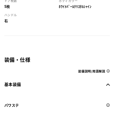
ドア枚数
ボディカラー
5枚
ﾎﾜｲﾄﾊﾟｰﾙｸﾘｽﾀﾙｼｬｲﾝ
ハンドル
右
装備・仕様
装備説明/用語解説
基本装備
パワステ