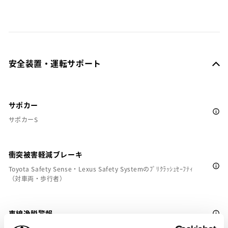
安全装置・運転サポート
サポカー
サポカーS
衝突被害軽減ブレーキ
Toyota Safety Sense・Lexus Safety Systemのﾌﾟﾘｸﾗｯｼｭｾｰﾌﾃｨ
（対車両・歩行者）
車線逸脱警報