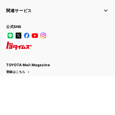
関連サービス
公式SNS
LINE
X
Facebook
YouTube
Instagram
トヨタイムズ
TOYOTA Mail Magazine
登録はこちら
サイトマップ
サイト利用について
個人情報の取扱いについて
TOYOTAアカウント利用規約
反社会的勢力に対する基本方針
企業情報
リコール情報
©1995-2026 TOYOTA MOTOR CORPORATION. ALL RIGHTS RESERVED.