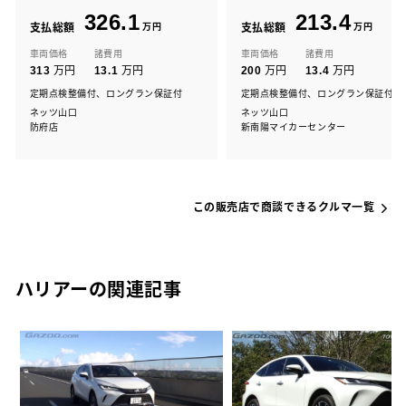
326.1
213.4
支払総額
万円
支払総額
万円
車両価格
諸費用
車両価格
諸費用
万円
万円
万円
万円
313
13.1
200
13.4
定期点検整備付、ロングラン保証付
定期点検整備付、ロングラン保証付
ネッツ山口
ネッツ山口
防府店
新南陽マイカーセンター
この販売店で商談できるクルマ一覧
ハリアーの関連記事
の