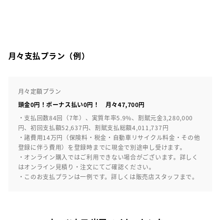
月々支払プラン（例）
月々定額プラン
頭金0円！ボーナス払い0円！ 月々47,700円
・支払回数84回（7年）、実質年率5.9%、割賦元金3,280,000
円、初回支払額52,637円、割賦支払総額4,011,737円
・諸費用14万円（保険料・税金・自動車リサイクル料金・その他
登録に伴う費用）を登録時までに現金で別途申し受けます。
・オンライン購入ではご利用できない場合がございます。詳しく
はオンライン見積り・注文にてご確認ください。
・このお支払プランは一例です。詳しくは販売店スタッフまで。