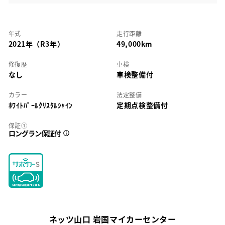
年式
走行距離
2021年（R3年）
49,000km
修復歴
車検
なし
車検整備付
カラー
法定整備
ﾎﾜｲﾄﾊﾟｰﾙｸﾘｽﾀﾙｼｬｲﾝ
定期点検整備付
保証①
ロングラン保証付
ネッツ山口 岩国マイカーセンター