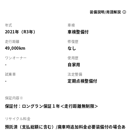
装備説明/用語解説
年式
車検
2021年（R3年）
車検整備付
走行距離
修復歴
49,000km
なし
ワンオーナー
使用歴
-
自家用
試乗車
法定整備
-
定期点検整備付
保証内容※
保証付：ロングラン保証１年＜走行距離無制限＞
リサイクル料金
預託済（支払総額に含む）/廃車時追加料金必要装備付の場合あ