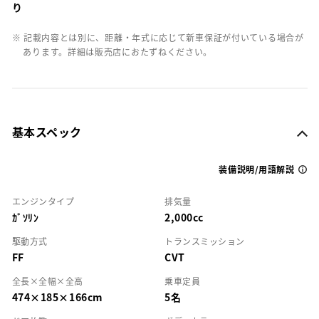
り
※ 記載内容とは別に、距離・年式に応じて新車保証が付いている場合が
あります。詳細は販売店におたずねください。
基本スペック
装備説明/用語解説
エンジンタイプ
排気量
ｶﾞｿﾘﾝ
2,000cc
駆動方式
トランスミッション
FF
CVT
全長×全幅×全高
乗車定員
474×185×166cm
5名