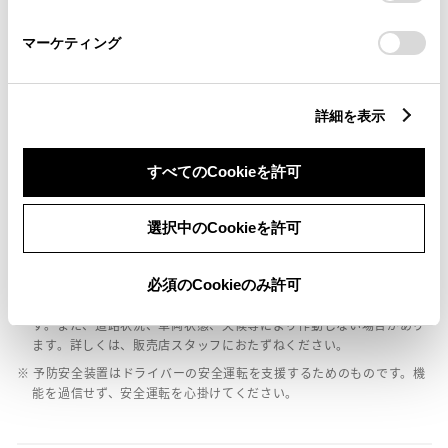
さい。
マーケティング
バックモニター
詳細を表示
エアバッグ
：ﾃﾞｭｱﾙｴｱﾊﾞｯｸﾞ
すべてのCookieを許可
選択中のCookieを許可
※ グレードによって予防安全装置の設定が異なる場合があります。
※ グレードや予防安全装置の設定によって同じ車種でも安全運転サポー
ト車の区分が異なる場合があります。
必須のCookieのみ許可
※ 予防安全装置の各機能の作動には、速度や対象物等の条件がありま
す。また、道路状況、車両状態、天候等により作動しない場合があり
ます。詳しくは、販売店スタッフにおたずねください。
※ 予防安全装置はドライバーの安全運転を支援するためのものです。機
能を過信せず、安全運転を心掛けてください。