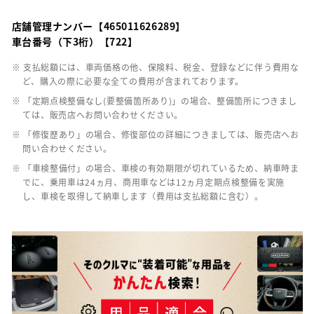
店舗管理ナンバー【465011626289】
車台番号（下3桁）【722】
※ 支払総額には、車両価格の他、保険料、税金、登録などに伴う費用な
ど、購入の際に必要な全ての費用が含まれております。
※ 「定期点検整備なし(要整備箇所あり)」の場合、整備箇所につきまし
ては、販売店へお問い合わせください。
※ 「修復歴あり」の場合、修復部位の詳細につきましては、販売店へお
問い合わせください。
※ 「車検整備付」の場合、車検の有効期限が切れているため、納車時ま
でに、乗用車は24ヵ月、商用車などは12ヵ月定期点検整備を実施
し、車検を取得して納車します（費用は支払総額に含む）。