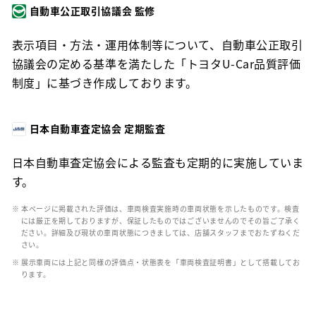
自動車公正取引協議会 監修
表示項目・方法・運用体制等について、自動車公正取引
協議会の定める基準を満たした「トヨタU-Car品質評価
制度」に基づき作成しております。
日本自動車査定協会 定期監査
日本自動車査定協会による監査も定期的に実施していま
す。
※ 本ページに掲載された評価は、車両検査実施時の車両状態を示したものです。検査
には厳正を期しておりますが、保証したものではございませんのでその旨ご了承く
ださい。詳細及び現状の車両状態につきましては、店舗スタッフまでおたずねくだ
さい。
※ 展示車両には上記と同様の評価点・状態表を「車両検査証明書」として搭載してお
ります。