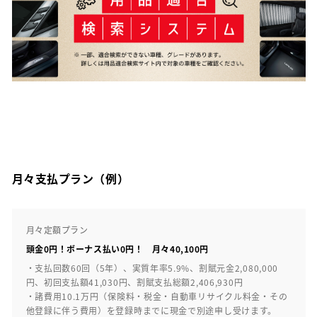
月々支払プラン（例）
月々定額プラン
頭金0円！ボーナス払い0円！ 月々40,100円
・支払回数60回（5年）、実質年率5.9%、割賦元金2,080,000
円、初回支払額41,030円、割賦支払総額2,406,930円
・諸費用10.1万円（保険料・税金・自動車リサイクル料金・その
他登録に伴う費用）を登録時までに現金で別途申し受けます。