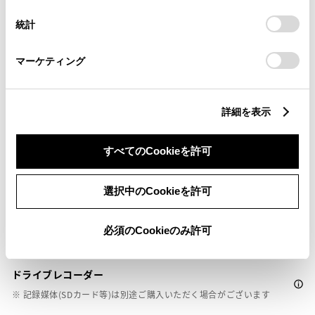
設定の変更、同意を撤回したりするにあたっては、当社の
Toyota Safety Sense・Lexus Safety Systemのﾌﾟﾘｸﾗｯｼｭｾｰﾌﾃｨ
統計
「
Cookie（クッキー）情報の取り扱いについて
」をご覧くだ
（対車両）
さい。
マーケティング
車線逸脱警報
詳細を表示
クルーズコントロール
すべてのCookieを許可
先進ライト
選択中のCookieを許可
ブラインドスポットモニター（後側方検知）
必須のCookieのみ許可
ドライブレコーダー
※ 記録媒体(SDカード等)は別途ご購入いただく場合がございます