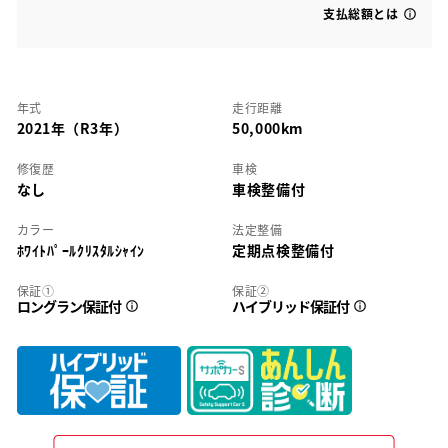
支払総額とは
年式
走行距離
2021年（R3年）
50,000km
修復歴
車検
なし
車検整備付
カラー
法定整備
ﾎﾜｲﾄﾊﾟｰﾙｸﾘｽﾀﾙｼｬｲﾝ
定期点検整備付
保証①
保証②
ロングラン保証付
ハイブリッド保証付