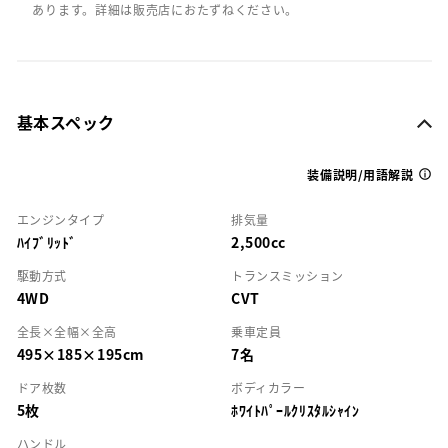
あります。詳細は販売店におたずねください。
基本スペック
装備説明/用語解説
エンジンタイプ
排気量
ﾊｲﾌﾞﾘｯﾄﾞ
2,500cc
駆動方式
トランスミッション
4WD
CVT
全長×全幅×全高
乗車定員
495×185×195cm
7名
ドア枚数
ボディカラー
5枚
ﾎﾜｲﾄﾊﾟｰﾙｸﾘｽﾀﾙｼｬｲﾝ
ハンドル