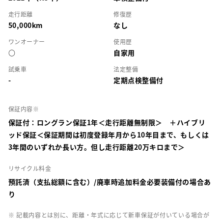
走行距離
修復歴
50,000km
なし
ワンオーナー
使用歴
○
自家用
試乗車
法定整備
-
定期点検整備付
保証内容※
保証付：ロングラン保証1年＜走行距離無制限＞ ＋ハイブリ
ッド保証＜保証期間は初度登録年月から10年目まで、もしくは
3年間のいずれか長い方。但し走行距離20万キロまで＞
リサイクル料金
預託済（支払総額に含む）/廃車時追加料金必要装備付の場合あ
り
※ 記載内容とは別に、距離・年式に応じて新車保証が付いている場合が