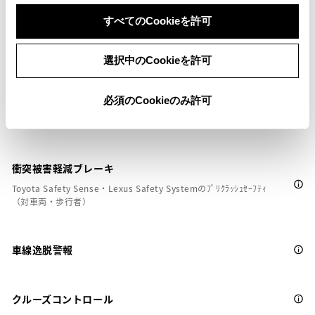
すべてのCookieを許可
安全装置・運転サポート
選択中のCookieを許可
サポカー
必須のCookieのみ許可
サポカーS
衝突被害軽減ブレーキ
Toyota Safety Sense・Lexus Safety Systemのﾌﾟﾘｸﾗｯｼｭｾｰﾌﾃｨ
（対車両・歩行者）
車線逸脱警報
クルーズコントロール