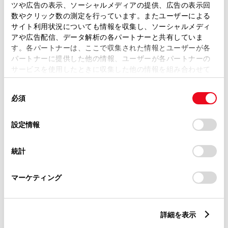
ツや広告の表示、ソーシャルメディアの提供、広告の表示回
数やクリック数の測定を行っています。またユーザーによる
ABS
サイト利用状況についても情報を収集し、ソーシャルメディ
アや広告配信、データ解析の各パートナーと共有していま
す。各パートナーは、ここで収集された情報とユーザーが各
横滑防止装置
パートナーに提供した他の情報、ユーザーが各パートナーの
サービスを使用したときに収集した他の情報を組み合わせて
使用することがあります。当ウェブサイトの使用を続行する
同
とCookie(クッキー)に同意したこととなります。
キーレス
必須
意
：ｽﾏｰﾄｷ-
の
「すべてのCookieを許可」をクリックすることで、お客様の
選
デバイスにすべてのCookie(クッキー)が保存されることに同
設定情報
択
意したことになります。Cookie(クッキー)のオプトアウト、
リモコンスターター
設定の変更、同意を撤回したりするにあたっては、当社の
統計
「
Cookie（クッキー）情報の取り扱いについて
」をご覧くだ
さい。
ETC
マーケティング
※ セットアップ費用は別途申し受けます
詳細を表示