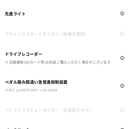
先進ライト
ブラインドスポットモニター（後側方検知）
ドライブレコーダー
※ 記録媒体(SDカード等)は別途ご購入いただく場合がございます
ペダル踏み間違い急発進抑制装置
ｲﾝﾃﾘｼﾞｪﾝﾄｸﾘｱﾗﾝｽｿﾅｰ・ｽﾏｰﾄｱｼｽﾄ
パノラミックビューモニター（全周囲カメラ）