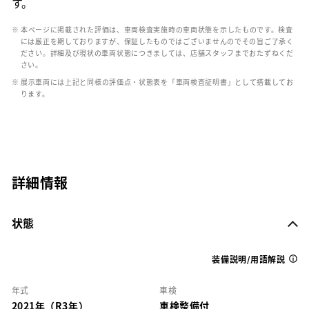
す。
※ 本ページに掲載された評価は、車両検査実施時の車両状態を示したものです。検査
には厳正を期しておりますが、保証したものではございませんのでその旨ご了承く
ださい。詳細及び現状の車両状態につきましては、店舗スタッフまでおたずねくだ
さい。
※ 展示車両には上記と同様の評価点・状態表を「車両検査証明書」として搭載してお
ります。
詳細情報
状態
装備説明/用語解説
年式
車検
2021年（R3年）
車検整備付