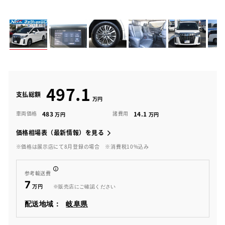
497.1
支払総額
483
14.1
車両価格
諸費用
価格相場表（最新情報）を見る
※価格は展示店にて8月登録の場合
※消費税10%込み
参考輸送費
7
※販売店にご確認ください
配送地域：
岐阜県