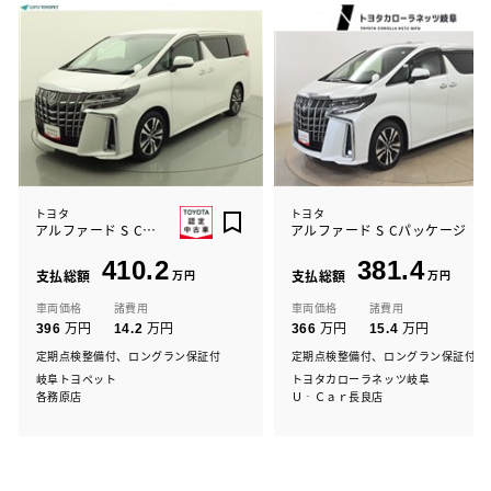
トヨタ
トヨタ
アルファード S Cパッケージ
アルファード S Cパッケージ
410.2
381.4
支払総額
万円
支払総額
万円
車両価格
諸費用
車両価格
諸費用
万円
万円
万円
万円
396
14.2
366
15.4
定期点検整備付、ロングラン保証付
定期点検整備付、ロングラン保証付
岐阜トヨペット
トヨタカローラネッツ岐阜
各務原店
Ｕ‐Ｃａｒ長良店