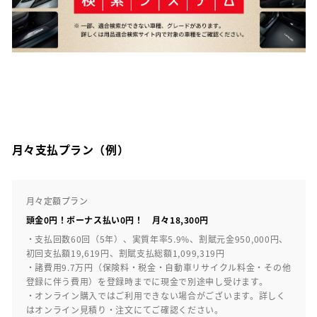
月々支払プラン（例）
月々定額プラン
頭金0円！ボーナス払い0円！ 月々18,300円
・支払回数60回（5年）、実質年率5.9%、割賦元金950,000円、
初回支払額19,619円、割賦支払総額1,099,319円
・諸費用9.7万円（保険料・税金・自動車リサイクル料金・その他
登録に伴う費用）を登録時までに現金で別途申し受けます。
・オンライン購入ではご利用できない場合がございます。詳しく
はオンライン見積り・注文にてご確認ください。