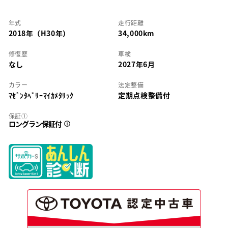
年式
走行距離
2018年（H30年）
34,000km
修復歴
車検
なし
2027年6月
カラー
法定整備
ﾏｾﾞﾝﾀﾍﾞﾘｰﾏｲｶﾒﾀﾘｯｸ
定期点検整備付
保証①
ロングラン保証付