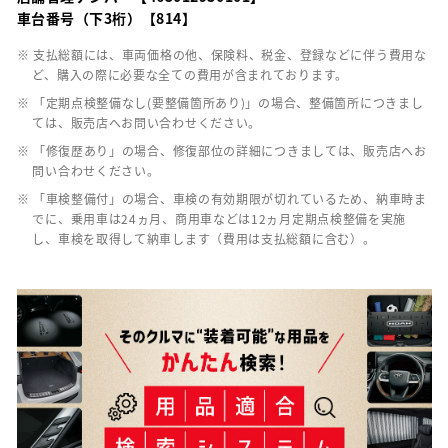
車台番号（下3桁）【814】
※ 支払総額には、車両価格の他、保険料、税金、登録などに伴う費用な
ど、購入の際に必要な全ての費用が含まれております。
※ 「定期点検整備なし(要整備箇所あり)」の場合、整備箇所につきまし
ては、販売店へお問い合わせください。
※ 「修復歴あり」の場合、修復部位の詳細につきましては、販売店へお
問い合わせください。
※ 「車検整備付」の場合、車検の有効期限が切れているため、納車時ま
でに、乗用車は24ヵ月、商用車などは12ヵ月定期点検整備を実施
し、車検を取得して納車します（費用は支払総額に含む）。