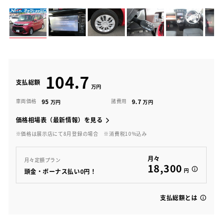
104.7
支払総額
95
9.7
車両価格
諸費用
価格相場表（最新情報）を見る
※価格は展示店にて8月登録の場合
※消費税10%込み
月々
月々定額プラン
18,300
円
頭金・ボーナス払い0円！
支払総額とは