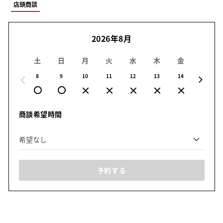
店頭商談
2026年8月
土
日
月
火
水
木
金
土
8
9
10
11
12
13
14
15
商談希望時間
予約する