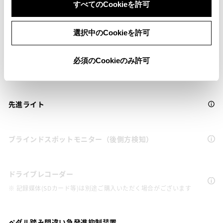
ｽﾏｰﾄｱｼｽﾄの衝突回避支援ﾌﾞﾚｰｷ機能（対車両）
すべてのCookieを許可
選択中のCookieを許可
車線逸脱警報
必須のCookieのみ許可
クルーズコントロール
先進ライト
ブラインドスポットモニター（後側方検知）
ドライブレコーダー
※ 記録媒体(SDカード等)は別途ご購入いただく場合がございます
ペダル踏み間違い急発進抑制装置