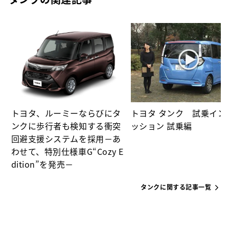
突
ア
トヨタ、ルーミーならびにタ
トヨタ タンク 試乗イン
ンクに歩行者も検知する衝突
ッション 試乗編
回避支援システムを採用－あ
わせて、特別仕様車G“Cozy E
dition”を発売－
タンクに関する記事一覧