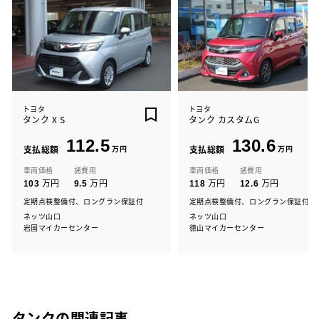
トヨタ
トヨタ
タンク X S
タンク カスタムG
112.5
130.6
支払総額
万円
支払総額
万円
車両価格
諸費用
車両価格
諸費用
万円
万円
万円
万円
103
9.5
118
12.6
定期点検整備付、ロングラン保証付
定期点検整備付、ロングラン保証付
ネッツ山口
ネッツ山口
岩国マイカーセンター
徳山マイカーセンター
タンクの関連記事