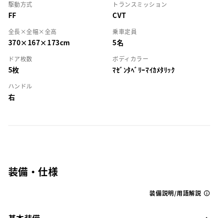
駆動方式
トランスミッション
FF
CVT
全長×全幅×全高
乗車定員
370×167×173cm
5名
ドア枚数
ボディカラー
5枚
ﾏｾﾞﾝﾀﾍﾞﾘｰﾏｲｶﾒﾀﾘｯｸ
ハンドル
右
装備・仕様
装備説明/用語解説