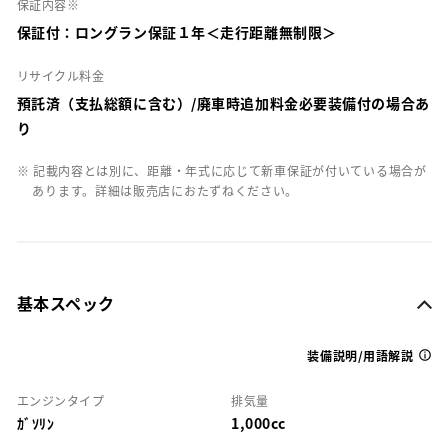
保証内容※
保証付：ロングラン保証１年＜走行距離無制限＞
リサイクル料金
預託済（支払総額に含む）/廃車時追加料金必要装備付の場合あ
り
※ 記載内容とは別に、距離・年式に応じて新車保証が付いている場合が
あります。詳細は販売店におたずねください。
基本スペック
装備説明/用語解説
エンジンタイプ
排気量
ｶﾞｿﾘﾝ
1,000cc