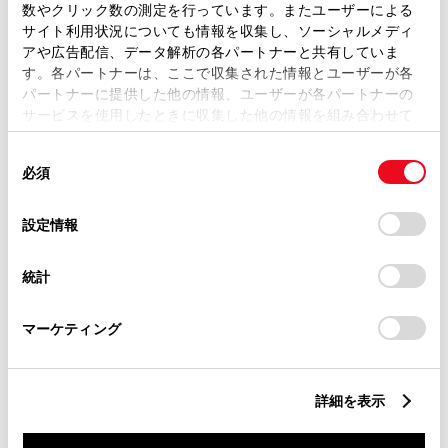
数やクリック数の測定を行っています。またユーザーによる
リモコンスターター
サイト利用状況についても情報を収集し、ソーシャルメディ
アや広告配信、データ解析の各パートナーと共有していま
す。各パートナーは、ここで収集された情報とユーザーが各
ETC
パートナーに提供した他の情報、ユーザーが各パートナーの
※ セットアップ費用は別途申し受けます
サービスを使用したときに収集した他の情報を組み合わせて
使用することがあります。当ウェブサイトの使用を続行する
同
とCookie(クッキー)に同意したこととなります。
必須
意
の
「すべてのCookieを許可」をクリックすることで、お客様の
選
デバイスにすべてのCookie(クッキー)が保存されることに同
設定情報
安全装置・運転サポート
択
意したことになります。Cookie(クッキー)のオプトアウト、
設定の変更、同意を撤回したりするにあたっては、当社の
統計
「
Cookie（クッキー）情報の取り扱いについて
」をご覧くだ
さい。
サポカー
マーケティング
サポカーS
詳細を表示
衝突被害軽減ブレーキ