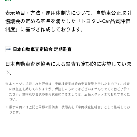
表示項目・方法・運用体制等について、自動車公正取引
協議会の定める基準を満たした「トヨタU-Car品質評価
制度」に基づき作成しております。
日本自動車査定協会 定期監査
日本自動車査定協会による監査も定期的に実施していま
す。
※ 本ページに掲載された評価は、車両検査実施時の車両状態を示したものです。検査
には厳正を期しておりますが、保証したものではございませんのでその旨ご了承く
ださい。詳細及び現状の車両状態につきましては、店舗スタッフまでおたずねくだ
さい。
※ 展示車両には上記と同様の評価点・状態表を「車両検査証明書」として搭載してお
ります。