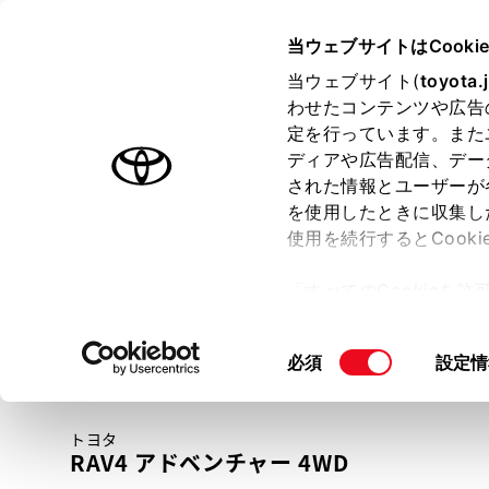
TOYOTA
当ウェブサイトはCooki
当ウェブサイト(
toyota.
わせたコンテンツや広告
ラインアップ
オーナーサポート
トピックス
定を行っています。また
ディアや広告配信、デー
トヨタ認定中古車
された情報とユーザーが
を使用したときに収集し
中古車を探す
トヨタ認定中古車の魅力
3つの買い方
使用を続行するとCook
「すべてのCookieを
ー)が保存されることに同
更、同意を撤回したりす
同
必須
設定情
て
」をご覧ください。
意
の
トヨタ
選
RAV4 アドベンチャー 4WD
択