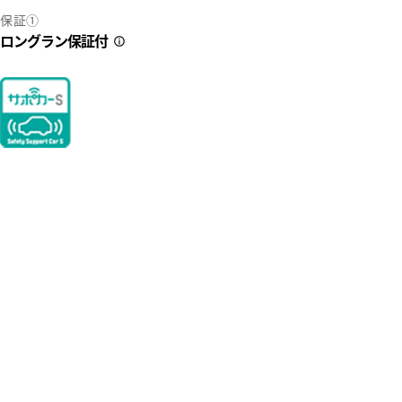
保証①
ロングラン保証付
2
39
っこいい！」この一言に尽きます・・・！