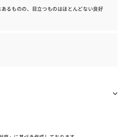
はあるものの、目立つものはほとんどない良好
各種お問い合わせ
お気に入り追加
ネッツ盛岡 村崎野店
近隣都道府県への販売に限らせていただきます
お電話でのお問い合わせ
0197-66-5577
価制度」に基づき作成しております。