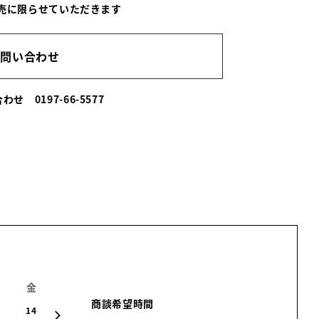
売に限らせていただきます
お問い合わせ
い合わせ
0197-66-5577
金
土
日
月
火
水
木
商談希望時間
14
15
16
17
18
19
20