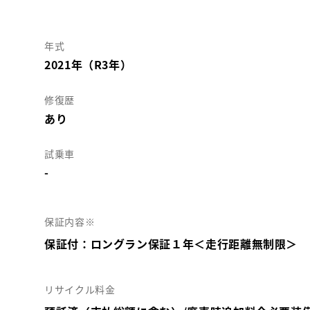
年式
2021年（R3年）
修復歴
あり
試乗車
-
保証内容※
保証付：ロングラン保証１年＜走行距離無制限＞
リサイクル料金