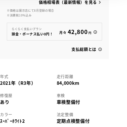
価格相場表（最新情報）を見る
※価格は展示店にて8月登録の場合
※消費税10%込み
らくらく支払いプラン
42,800
月々
円
頭金・ボーナス払い0円！
支払総額とは
年式
走行距離
2021年（R3年）
84,000km
修復歴
車検
あり
車検整備付
カラー
法定整備
ｽｰﾊﾟｰﾎﾜｲﾄ2
定期点検整備付