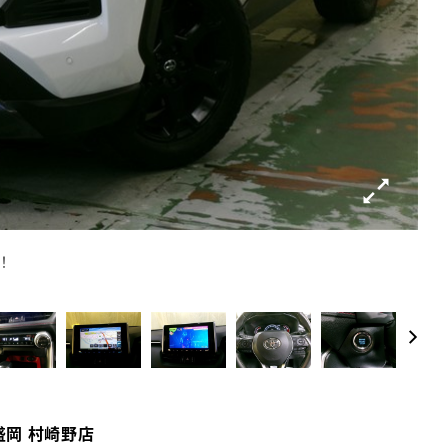
！
「か
盛岡 村崎野店