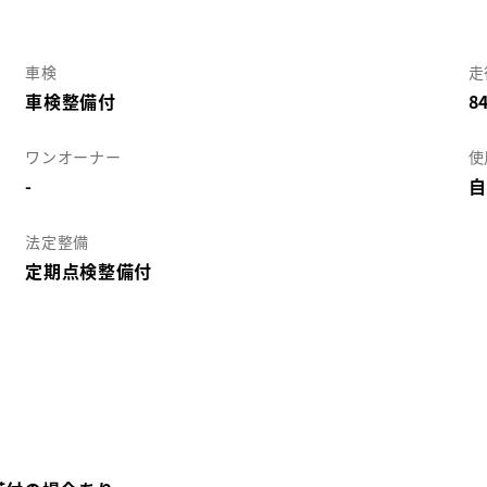
車検
走
車検整備付
8
ワンオーナー
使
-
自
法定整備
定期点検整備付