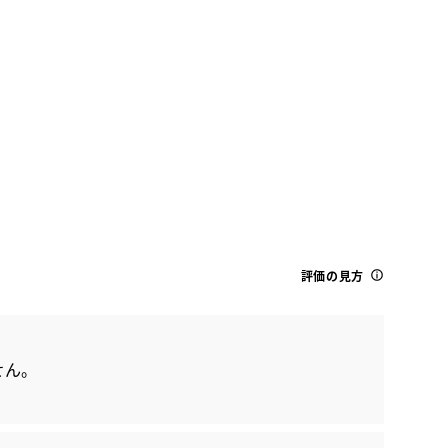
トヨタ
RAV4 アドベンチャー 4WD
評価の見方
せん。