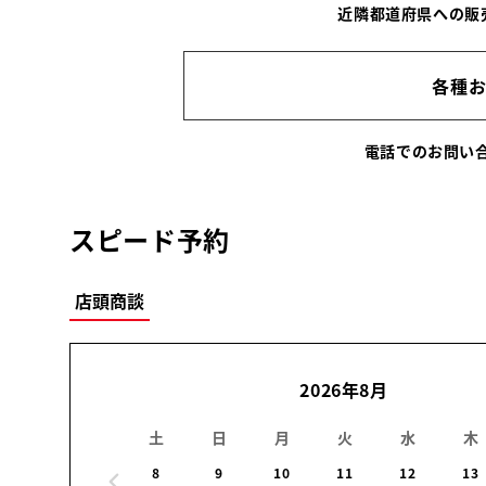
近隣都道府県への販
各種
電話でのお問
スピード予約
店頭商談
2026年8月
土
日
月
火
水
木
8
9
10
11
12
13