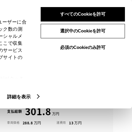
検索
メニュー
ログイン
すべてのCookieを許可
、ユーザーに合
ック数の測
選択中のCookieを許可
ーシャルメ
ここで収集
必須のCookieのみ許可
メニュー
のサービス
ブサイトの
域
未設定
ie(クッキ
アイコンについて
、設定の変
ＲＡＶ４中古車一覧
扱いについ
詳細を表示
301.8
支払総額
288.8
13
車両価格
諸費用