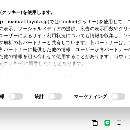
e(クッキー)を使用します。
jp
、
manual.toyota.jp
)ではCookie(クッキー)を使用して
の表示、ソーシャルメディアの提供、広告の表示回数やクリ
ユーザーによるサイト利用状況についても情報を収集し、ソ
タ解析の各パートナーと共有しています。各パートナーは、
各パートナーに提供した他の情報、ユーザーが各パートナー
た他の情報を組み合わせて使用することがあります。当ウェ
オンライン購入
お気に入り
保存した見積り
閲覧履歴
お住まいの地
ie(クッキー)に同意したこととなります。
許可」をクリックすることで、お客様のデバイスにすべてのCook
意したことになります。Cookie(クッキー)のオプトアウト
るにあたっては、当社の「
Cookie（クッキー）情報の取り
報
統計
マーケティング