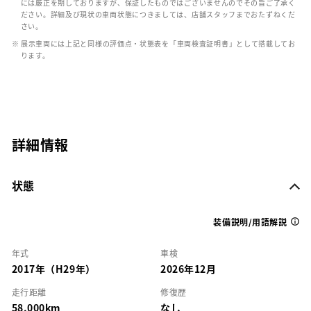
には厳正を期しておりますが、保証したものではございませんのでその旨ご了承く
ださい。詳細及び現状の車両状態につきましては、店舗スタッフまでおたずねくだ
さい。
※ 展示車両には上記と同様の評価点・状態表を「車両検査証明書」として搭載してお
ります。
詳細情報
状態
装備説明/用語解説
年式
車検
2017年（H29年）
2026年12月
走行距離
修復歴
58,000km
なし