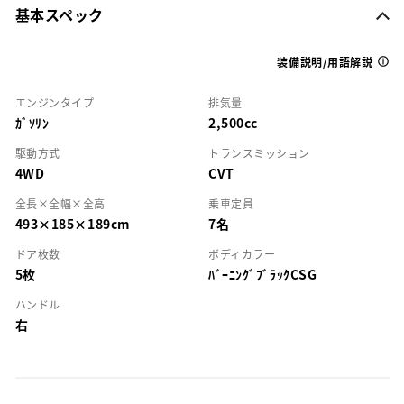
基本スペック
装備説明/用語解説
エンジンタイプ
排気量
ｶﾞｿﾘﾝ
2,500cc
駆動方式
トランスミッション
4WD
CVT
全長×全幅×全高
乗車定員
493×185×189cm
7名
ドア枚数
ボディカラー
5枚
ﾊﾞｰﾆﾝｸﾞﾌﾞﾗｯｸCSG
ハンドル
右