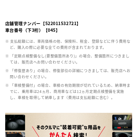
店舗管理ナンバー【522011532721】
車台番号（下3桁）【045】
※ 支払総額には、車両価格の他、保険料、税金、登録などに伴う費用な
ど、購入の際に必要な全ての費用が含まれております。
※ 「定期点検整備なし(要整備箇所あり)」の場合、整備箇所につきまし
ては、販売店へお問い合わせください。
※ 「修復歴あり」の場合、修復部位の詳細につきましては、販売店へお
問い合わせください。
※ 「車検整備付」の場合、車検の有効期限が切れているため、納車時ま
でに、乗用車は24ヵ月、商用車などは12ヵ月定期点検整備を実施
し、車検を取得して納車します（費用は支払総額に含む）。