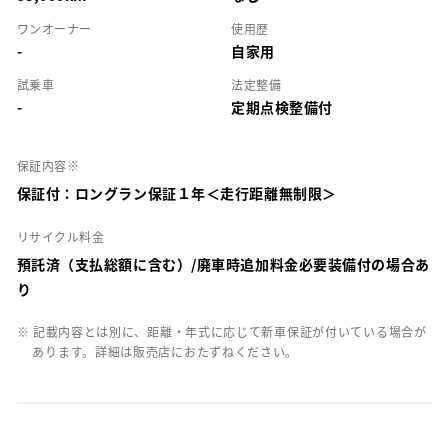
ワンオーナー
使用歴
-
自家用
試乗車
法定整備
-
定期点検整備付
保証内容※
保証付：ロングラン保証１年＜走行距離無制限＞
リサイクル料金
預託済（支払総額に含む）/廃車時追加料金必要装備付の場合あ
り
※ 記載内容とは別に、距離・年式に応じて新車保証が付いている場合が
あります。詳細は販売店におたずねください。