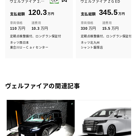
ヴェルファイア 2.4Z Gアイズ2
ヴェルファイア Z G ED
120.3
345.5
支払総額
万円
支払総額
万円
車両価格
諸費用
車両価格
諸費用
万円
万円
万円
万円
110
10.3
330
15.5
定期点検整備付、ロングラン保証付
定期点検整備付、ロングラン保証付
ネッツ西日本
ネッツ北九州
東合川Ｕ－Ｃａｒセンター
シャント飯塚店
ヴェルファイアの関連記事
3
ァ
レ