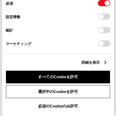
横滑防止装置
必須
意
の
「すべてのCookieを許可」をクリックすることで、お客様の
選
デバイスにすべてのCookie(クッキー)が保存されることに同
設定情報
キーレス
択
意したことになります。Cookie(クッキー)のオプトアウト、
設定の変更、同意を撤回したりするにあたっては、当社の
：ｽﾏｰﾄｷ-
統計
「
Cookie（クッキー）情報の取り扱いについて
」をご覧くだ
さい。
マーケティング
リモコンスターター
詳細を表示
ETC
※ セットアップ費用は別途申し受けます
すべてのCookieを許可
選択中のCookieを許可
安全装置・運転サポート
必須のCookieのみ許可