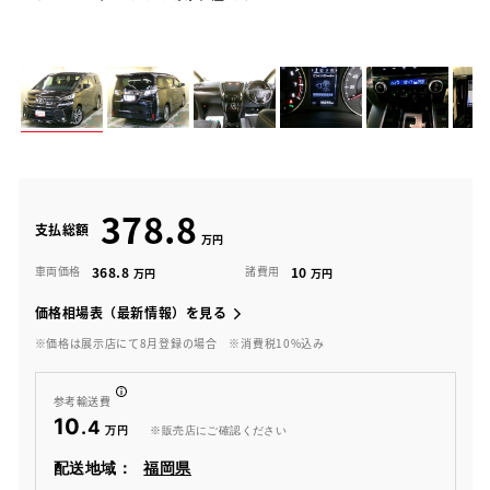
378.8
支払総額
368.8
10
車両価格
諸費用
価格相場表（最新情報）を見る
※価格は展示店にて8月登録の場合
※消費税10%込み
参考輸送費
10
.4
※販売店にご確認ください
配送地域：
福岡県