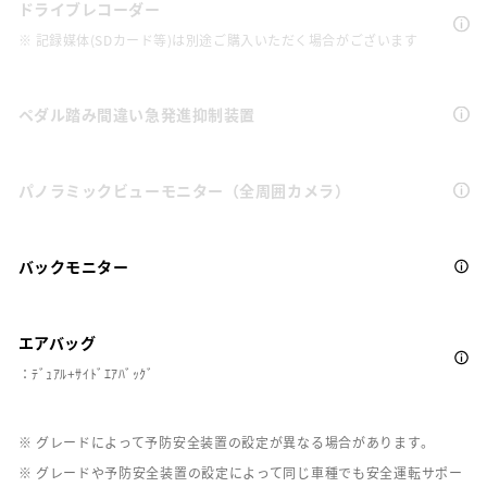
ドライブレコーダー
※ 記録媒体(SDカード等)は別途ご購入いただく場合がございます
ペダル踏み間違い急発進抑制装置
パノラミックビューモニター（全周囲カメラ）
バックモニター
エアバッグ
：ﾃﾞｭｱﾙ+ｻｲﾄﾞｴｱﾊﾞｯｸﾞ
※ グレードによって予防安全装置の設定が異なる場合があります。
※ グレードや予防安全装置の設定によって同じ車種でも安全運転サポー