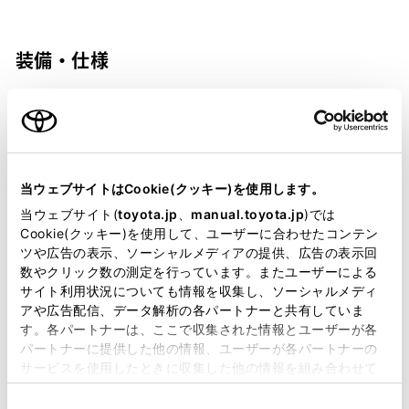
装備・仕様
装備説明/用語解説
基本装備
当ウェブサイトはCookie(クッキー)を使用します。
当ウェブサイト(
toyota.jp
、
manual.toyota.jp
)では
パワステ
Cookie(クッキー)を使用して、ユーザーに合わせたコンテン
ツや広告の表示、ソーシャルメディアの提供、広告の表示回
数やクリック数の測定を行っています。またユーザーによる
パワーウィンドウ
サイト利用状況についても情報を収集し、ソーシャルメディ
アや広告配信、データ解析の各パートナーと共有していま
す。各パートナーは、ここで収集された情報とユーザーが各
パートナーに提供した他の情報、ユーザーが各パートナーの
ABS
サービスを使用したときに収集した他の情報を組み合わせて
使用することがあります。当ウェブサイトの使用を続行する
同
とCookie(クッキー)に同意したこととなります。