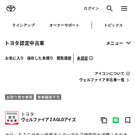
TOYOTA
検索
メニュ
ログイン
ラインアップ
オーナーサポート
トピックス
トヨタ認定中古車
メニュー
未設定
お気に入り
保存した見積り
閲覧履歴
アイコンについて
ヴェルファイア中古車一覧
トヨタ
ヴェルファイア Z A GLDアイズ
ナビ・ＥＴＣ付き☆後席モニターでお子様家庭大活躍！まだま