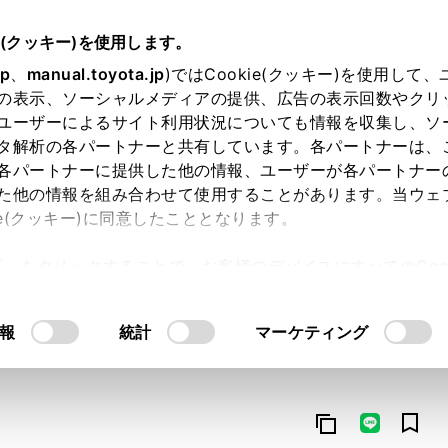
e(クッキー)を使用します。
jp
、
manual.toyota.jp
)ではCookie(クッキー)を使用して
の表示、ソーシャルメディアの提供、広告の表示回数やクリ
ユーザーによるサイト利用状況についても情報を収集し、ソ
タ解析の各パートナーと共有しています。各パートナーは、
各パートナーに提供した他の情報、ユーザーが各パートナー
た他の情報を組み合わせて使用することがあります。当ウェ
オンライン購入
お気に入り
保存した見積り
閲覧履歴
お住まいの地
ie(クッキー)に同意したこととなります。
許可」をクリックすることで、お客様のデバイスにすべてのCook
意したことになります。Cookie(クッキー)のオプトアウト
るにあたっては、当社の「
Cookie（クッキー）情報の取り
報
統計
マーケティング