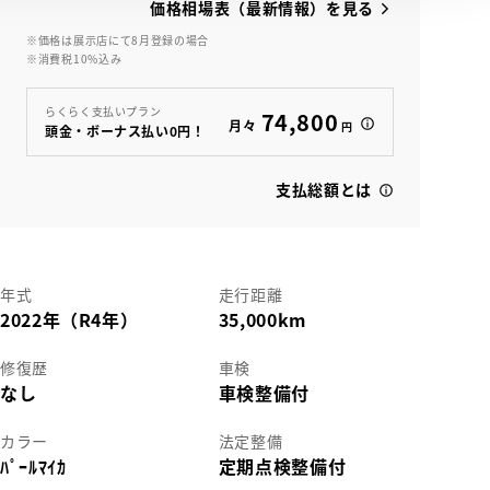
価格相場表（最新情報）を見る
※価格は展示店にて8月登録の場合
※消費税10%込み
らくらく支払いプラン
74,800
月々
円
頭金・ボーナス払い0円！
支払総額とは
年式
走行距離
2022年（R4年）
35,000km
修復歴
車検
なし
車検整備付
カラー
法定整備
ﾊﾟｰﾙﾏｲｶ
定期点検整備付