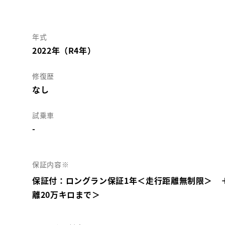
年式
2022年（R4年）
修復歴
なし
試乗車
-
保証内容※
保証付：ロングラン保証1年＜走行距離無制限＞ 
離20万キロまで＞