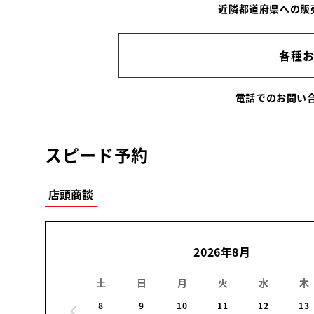
近隣都道府県への販
各種
電話でのお問
スピード予約
店頭商談
2026年8月
土
日
月
火
水
木
8
9
10
11
12
13