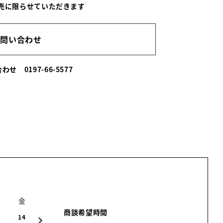
売に限らせていただきます
お問い合わせ
い合わせ
0197-66-5577
金
土
日
月
火
水
木
商談希望時間
14
15
16
17
18
19
20