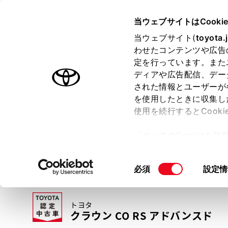
TOYOTA
当ウェブサイトはCooki
当ウェブサイト(
toyota.
わせたコンテンツや広告
ラインアップ
オーナーサポート
トピックス
定を行っています。また
ディアや広告配信、デー
トヨタ認定中古車
された情報とユーザーが
を使用したときに収集し
中古車を探す
トヨタ認定中古車の魅力
3つの買い方
使用を続行するとCook
「すべてのCookieを
ー)が保存されることに同
更、同意を撤回したりす
同
必須
設定情
て
」をご覧ください。
意
の
トヨタ
選
クラウン CO RS アドバンスド
択