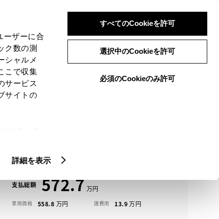
検索
メニュー
ログイン
すべてのCookieを許可
、ユーザーに合
ック数の測
選択中のCookieを許可
ーシャルメ
ここで収集
必須のCookieのみ許可
メニュー
のサービス
ブサイトの
域
未設定
ie(クッキ
アイコンについて
、設定の変
クラウン クロスオーバー中古車一覧
扱いについ
詳細を表示
572.7
支払総額
558.8
13.9
車両価格
諸費用