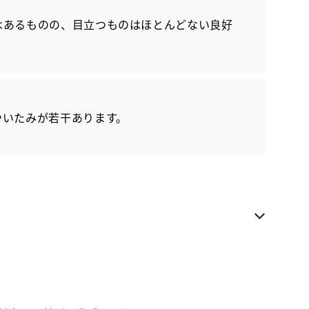
はあるものの、目立つものはほとんどない良好
各種お問い合わせ
お気に入り追加
ネッツ盛岡 村崎野店
近隣都道府県への販売に限らせていただきます
やいたみが若干あります。
お電話でのお問い合わせ
0197-66-5577