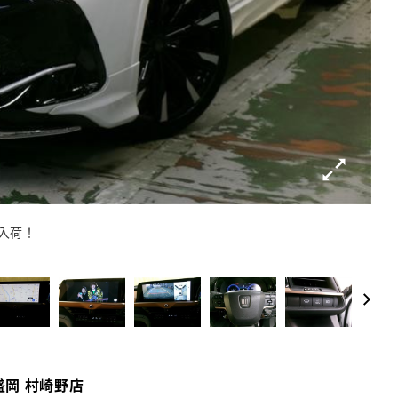
入荷！
ご来
盛岡 村崎野店