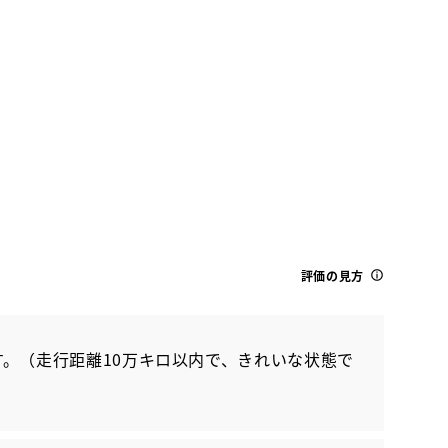
トヨタ
クラウン CO RS アドバンスド
評価の見方
。（走行距離10万キロ以内で、きれいな状態で