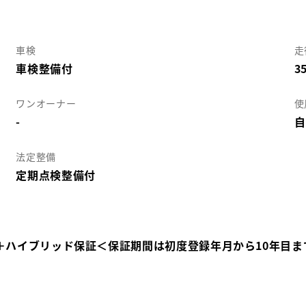
車検
走
車検整備付
3
ワンオーナー
使
-
自
法定整備
定期点検整備付
＋ハイブリッド保証＜保証期間は初度登録年月から10年目ま