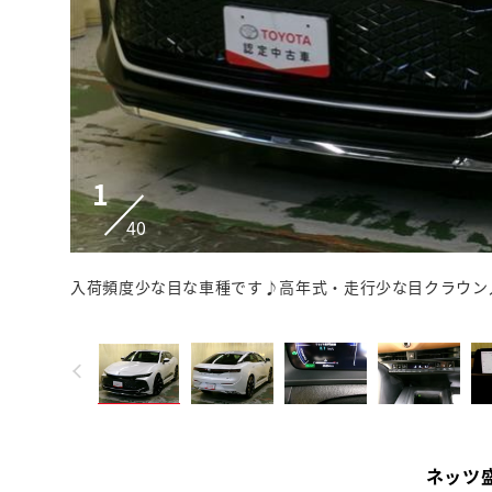
1
40
入荷頻度少な目な車種です♪高年式・走行少な目クラウン
ネッツ