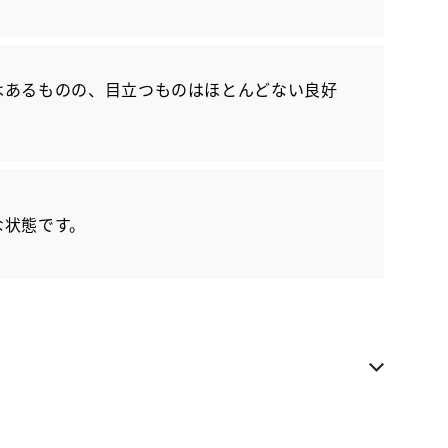
各種お問い合わせ
はあるものの、目立つものはほとんどない良好
お気に入り追加
トヨタユーゼック カーロッツ浜松
お電話でのお問い合わせ
053-411-5062
な状態です。