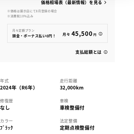
価格相場表（最新情報）を見る
※価格は展示店にて8月登録の場合
※消費税10%込み
月々定額プラン
45,500
月々
円
頭金・ボーナス払い0円！
支払総額とは
年式
走行距離
2024年（R6年）
32,000km
修復歴
車検
なし
車検整備付
カラー
法定整備
ﾌﾞﾗｯｸ
定期点検整備付