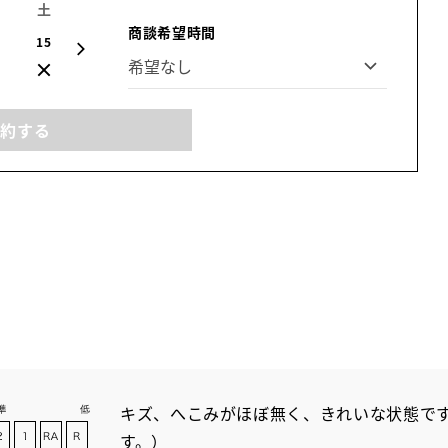
土
日
月
火
水
木
金
商談希望時間
15
16
17
18
19
20
21
予約する
キズ、へこみがほぼ無く、きれいな状態です
す。）