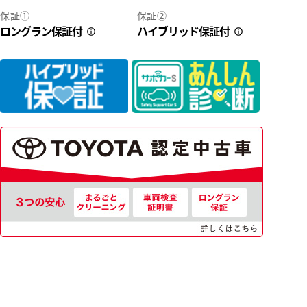
保証①
保証②
ロングラン保証付
ハイブリッド保証付
3
24
ロッツ浜松の車両価格は車検整備費用・納車前点検費用込み！ だか