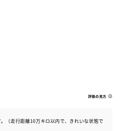
土
日
月
火
水
木
金
土
22
23
24
25
26
27
28
29
トヨタ
ハリアーhv Z レザーパッケージ
評価の見方
。（走行距離10万キロ以内で、きれいな状態で