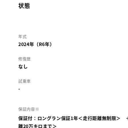
状態
年式
2024年（R6年）
修復歴
なし
試乗車
-
保証内容※
保証付：ロングラン保証1年＜走行距離無制限＞ 
離20万キロまで＞