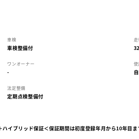
車検
走
車検整備付
3
ワンオーナー
使
-
自
法定整備
定期点検整備付
＋ハイブリッド保証＜保証期間は初度登録年月から10年目ま