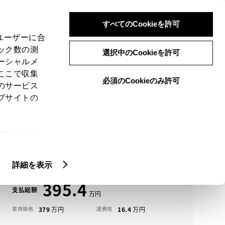
検索
メニュー
ログイン
すべてのCookieを許可
、ユーザーに合
ック数の測
選択中のCookieを許可
ーシャルメ
ここで収集
必須のCookieのみ許可
メニュー
のサービス
ブサイトの
域
未設定
ie(クッキ
アイコンについて
、設定の変
ハリアー中古車一覧
扱いについ
詳細を表示
395.4
支払総額
379
16.4
車両価格
諸費用