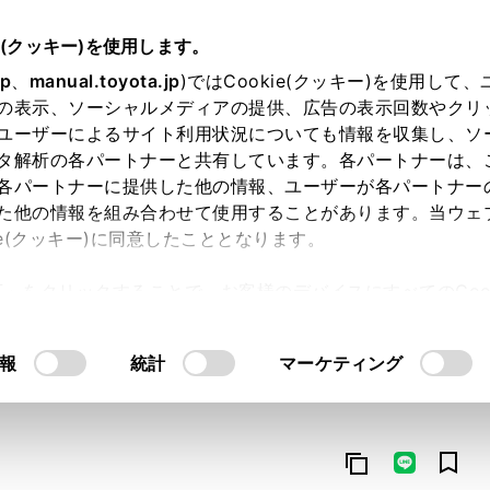
e(クッキー)を使用します。
jp
、
manual.toyota.jp
)ではCookie(クッキー)を使用して
の表示、ソーシャルメディアの提供、広告の表示回数やクリ
ユーザーによるサイト利用状況についても情報を収集し、ソ
タ解析の各パートナーと共有しています。各パートナーは、
各パートナーに提供した他の情報、ユーザーが各パートナー
た他の情報を組み合わせて使用することがあります。当ウェ
オンライン購入
お気に入り
保存した見積り
閲覧履歴
お住まいの地
ie(クッキー)に同意したこととなります。
許可」をクリックすることで、お客様のデバイスにすべてのCook
意したことになります。Cookie(クッキー)のオプトアウト
るにあたっては、当社の「
Cookie（クッキー）情報の取り
報
統計
マーケティング