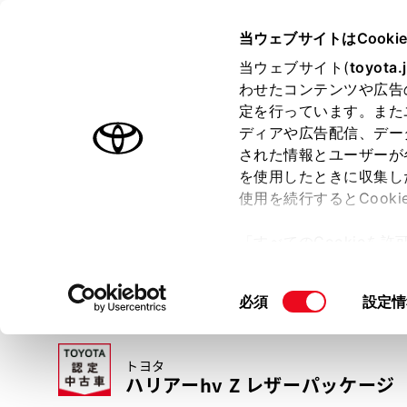
TOYOTA
当ウェブサイトはCooki
当ウェブサイト(
toyota.
わせたコンテンツや広告
ラインアップ
オーナーサポート
トピックス
定を行っています。また
ディアや広告配信、デー
トヨタ認定中古車
された情報とユーザーが
を使用したときに収集し
中古車を探す
トヨタ認定中古車の魅力
3つの買い方
使用を続行するとCook
「すべてのCookieを
ー)が保存されることに同
更、同意を撤回したりす
同
必須
設定情
て
」をご覧ください。
意
の
トヨタ
選
ハリアーhv Z レザーパッケージ
択