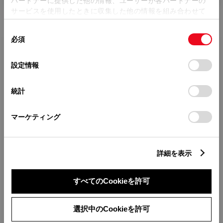
パートナーに提供した他の情報、ユーザーが各パートナーの
2022年（令和4年） 3月
2020年（令和2年） 8月
2019年（令和元年） 10月
2
サービスを使用したときに収集した他の情報を組み合わせて
使用することがあります。当ウェブサイトの使用を続行する
同
とCookie(クッキー)に同意したこととなります。
必須
意
レクサス ＣＴ
の
「すべてのCookieを許可」をクリックすることで、お客様の
選
デバイスにすべてのCookie(クッキー)が保存されることに同
設定情報
2022年（令和4年） 3月発売モデル
択
意したことになります。Cookie(クッキー)のオプトアウト、
設定の変更、同意を撤回したりするにあたっては、当社の
統計
「
Cookie（クッキー）情報の取り扱いについて
」をご覧くだ
さい。
マーケティング
詳細を表示
すべてのCookieを許可
選択中のCookieを許可
詳細情報