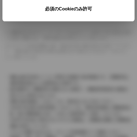
必須のCookieのみ許可
グレード一覧
※1
燃費表示はWLTCモード、10・15モード又は10モード、JC08モードのいずれかに基づ
いた試験上の数値であり、実際の数値は走行条件などにより異なります。
※2
ドライバーが任意で駆動を２輪・４輪を切り替える事が出来る４WDを「パートタイ
ム」、車両の設定で常時又は可変又は切替えを行う事を主とするものを「フルタイム」
として表示しています。
価格は販売当時のメーカー希望小売価格で参考価格です。消費税率は
価格情報登録または更新時点の税率です。
販売期間中に消費税率が変更された車種で、消費税率変更前の価格が
表示される場合があります。
実際の販売価格につきましては、販売店におたずねください。
2004年4月以降の発売車種につきましては、車両本体価格と消費税相当
額（地方消費税額を含む）を含んだ総額表示（内税）となります。
2004年3月以前に発売されたモデルの価格は、消費税込価格と消費税抜
価格が混在しています。
どちらの価格であるかは、グレード詳細画面にてご確認ください。