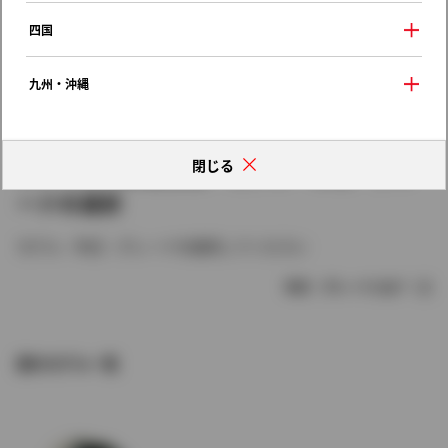
四国
九州・沖縄
閉じる
レクサスの車種情報：モデル・年式・グレ
ードの選択
モデル・年式・グレードを選択してください
年式・グレードとは？
歴代モデル一覧