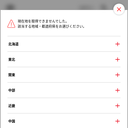
TOYOTA
検索
メニュ
ログイン
現在地を取得できませんでした。
ラインアップ
オーナーサポート
トピックス
該当する地域・都道府県をお選びください。
トヨタ認定中古車
メニュー
北海道
未設定
お気に入り
保存した見積り
閲覧履歴
東北
モデル・年式・グレードの選択
関東
クルマ情報
中部
ＣＴ
近畿
中国