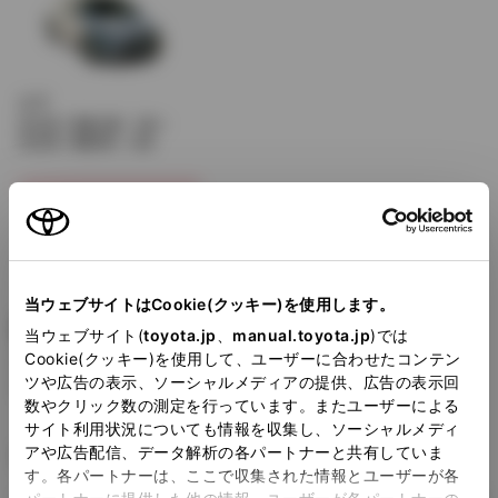
ＣＴ
2011年（平成23年） 1月～
2022年（令和4年） 11月
歴代モデルの燃費一覧
当ウェブサイトはCookie(クッキー)を使用します。
最新モデル
当ウェブサイト(
toyota.jp
、
manual.toyota.jp
)では
Cookie(クッキー)を使用して、ユーザーに合わせたコンテン
2011年（平成23年） 1月～
ツや広告の表示、ソーシャルメディアの提供、広告の表示回
2022年（令和4年） 11月
数やクリック数の測定を行っています。またユーザーによる
サイト利用状況についても情報を収集し、ソーシャルメディ
アや広告配信、データ解析の各パートナーと共有していま
商品発売年月
す。各パートナーは、ここで収集された情報とユーザーが各